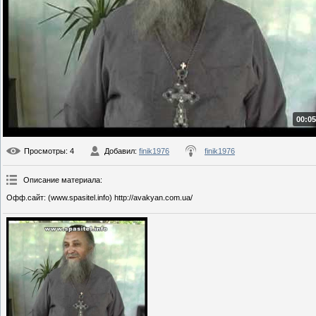
00:05
Просмотры
: 4
Добавил
:
finik1976
finik1976
Описание материала
:
Офф.сайт: (www.spasitel.info) http://avakyan.com.ua/