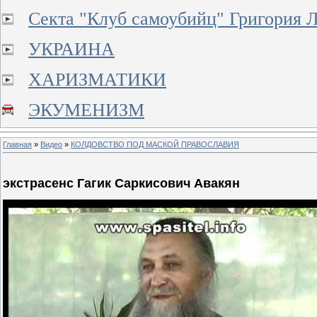
Секта "Клуб самоубийц" Григория 
УКРАИНА
ХАРИЗМАТИКИ
ЭКУМЕНИЗМ
Главная
»
Видео
»
КОЛДОВСТВО ПОД МАСКОЙ ПРАВОСЛАВИЯ
экстрасенс Гагик Саркисович Авакян