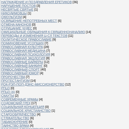
НАГРАЖДЕНИЕ И ПОЗДРАВЛЕНИЯ ЕРЕТИКОВ
[36]
НАРУШЕНИЕ ПОСТОВ
[3]
НЕСВЯТЫЕ СВЯТЫЕ
[1]
НИКОДИМОВЦЫ
[1]
ОККУЛЬТИЗМ
[4]
ОСВЯЩЕНИЕ НЕПОТРЕБНЫХ МЕСТ
[6]
ОТМЕНА КАНОНОВ
[0]
ОТРИЦАНИЕ ЧУДЕС
[0]
ОФИЦИАЛЬНЫЕ ОБРАЩЕНИЯ К СВЯЩЕННОНАЧАЛИЮ
[14]
ПЕРЕВОДЫ И ИЗМЕНЕНИЯ Ц-СЛ ТЕКСТОВ
[11]
ПОЛИТИЧЕСКОЕ ПРАВОСЛАВИЕ
[9]
ПОМИНОВЕНИЕ УСОПШИХ
[7]
ПРАВОСЛАВНАЯ КУЛЬТУРА
[28]
ПРАВОСЛАВНАЯ МЕДИЦИНА
[7]
ПРАВОСЛАВНАЯ ПСИХОЛОГИЯ
[4]
ПРАВОСЛАВНАЯ ЭКОЛОГИЯ
[8]
ПРАВОСЛАВНЫЕ БАЙКЕРЫ
[12]
ПРАВОСЛАВНЫЙ БАНКИНГ
[0]
ПРАВОСЛАВНЫЙ СПОРТ
[40]
ПРАВОСЛАВНЫЙ ЮМОР
[4]
ПРОРОЧЕСТВА
[7]
ПРОТЕСТАНТИЗМ
[14]
РОК-РЭП-ПОП-ДЭНС-МИССИОНЕРСТВО
[12]
РПЦЗ
[0]
РПЦЗ (А)
[0]
СКАУТЫ
[2]
СОВРЕМЕННЫЕ ХРАМЫ
[4]
СОДОМСКИЙ ГРЕХ
[17]
СОЦИАЛЬНАЯ КОНЦЕПЦИЯ
[0]
СОЦИАЛЬНОЕ ХРИСТИАНСТВО
[1]
СТАРООБРЯДЧЕСТВО
[4]
СТЯЖАТЕЛЬСТВО
[6]
ТАБАКОКУРЕНИЕ
[0]
ТАИНСТВО БРАКА
[4]