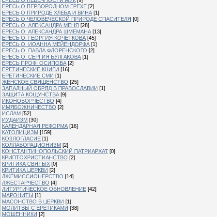
ЕРЕСЬ О ПЕРВОРОДНОМ ГРЕХЕ
[2]
ЕРЕСЬ О ПРИРОДЕ ХЛЕБА И ВИНА
[1]
ЕРЕСЬ О ЧЕЛОВЕЧЕСКОЙ ПРИРОДЕ СПАСИТЕЛЯ
[0]
ЕРЕСЬ О. АЛЕКСАНДРА МЕНЯ
[28]
ЕРЕСЬ О. АЛЕКСАНДРА ШМЕМАНА
[13]
ЕРЕСЬ О. ГЕОРГИЯ КОЧЕТКОВА
[45]
ЕРЕСЬ О. ИОАННА МЕЙЕНДОРФА
[1]
ЕРЕСЬ О. ПАВЛА ФЛОРЕНСКОГО
[2]
ЕРЕСЬ О. СЕРГИЯ БУЛГАКОВА
[1]
ЕРЕСЬ ПРОФ. ОСИПОВА
[2]
ЕРЕТИЧЕСКИЕ КНИГИ
[16]
ЕРЕТИЧЕСКИЕ СМИ
[1]
ЖЕНСКОЕ СВЯЩЕНСТВО
[25]
ЗАПАДНЫЙ ОБРЯД В ПРАВОСЛАВИИ
[1]
ЗАЩИТА КОЩУНСТВА
[9]
ИКОНОБОРЧЕСТВО
[4]
ИМЯБОЖНИЧЕСТВО
[2]
ИСЛАМ
[52]
ИУДАИЗМ
[30]
КАЛЕНДАРНАЯ РЕФОРМА
[16]
КАТОЛИЦИЗМ
[159]
КОЗЛОГЛАСИЕ
[1]
КОЛЛАБОРАЦИОНИЗМ
[2]
КОНСТАНТИНОПОЛЬСКИЙ ПАТРИАРХАТ
[0]
КРИПТОХРИСТИАНСТВО
[2]
КРИТИКА СВЯТЫХ
[0]
КРИТИКА ЦЕРКВИ
[2]
ЛЖЕМИССИОНЕРСТВО
[14]
ЛЖЕСТАРЧЕСТВО
[4]
ЛИТУРГИЧЕСКОЕ ОБНОВЛЕНИЕ
[42]
МАРОНИТЫ
[1]
МАСОНСТВО В ЦЕРКВИ
[1]
МОЛИТВЫ С ЕРЕТИКАМИ
[38]
МОШЕННИКИ
[2]