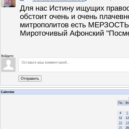
Для нас Истину ищущих правосл
обстоит очень и очень плачевно
митрополитов есть МЕРЗОСТЬ 
Мироточивый Афонский "Посмер
Войдите:
Отправить
Calendar
Пн
Вт
4
5
11
12
18
19
25
26