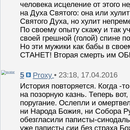
человека исцеление от этого не
на Духа Святого: она или хули
Святого Духа, но хулит непрем
По своему опыту скажу и так у
своей грешной (голой) спине по
Но эти мужики как бабы в свое
СТАНЕТ! Вторая смерть им О
5
• 23:18, 17.04.2016
Proxy
История повторяется. Когда -т
на позорную казнь. Теперь вот
поругание. Ослепли и омертвел
ни Народа Божия, ни Собора Р
обезгласили паписты-синодаль
уже паписты сии без страха Б