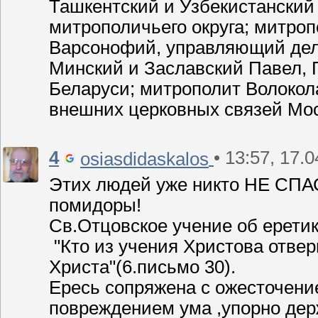
Ташкентский и Узбекистанский 
митрополичьего округа; митро
Варсонофий, управляющий дел
Минский и Заславский Павел, 
Беларуси; митрополит Волокол
внешних церковных связей Мос
4
• 13:57, 17.
osiasdidaskalos
Этих людей уже никто НЕ СПАС
помидоры!
Св.Отцовское учение об еретик
"Кто из учения Христова отверг
Христа"(6.письмо 30).
Ересь сопряжена с ожесточени
повреждением ума ,упорно держ