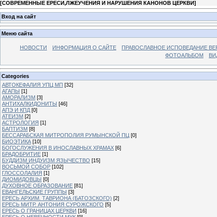
[
СОВРЕМЕННЫЕ ЕРЕСИ,ЛЖЕУЧЕНИЯ И НАРУШЕНИЯ КАНОНОВ ЦЕРКВИ
]
Вход на сайт
Меню сайта
НОВОСТИ
ИНФОРМАЦИЯ О САЙТЕ
ПРАВОСЛАВНОЕ ИСПОВЕДАНИЕ ВЕ
ФОТОАЛЬБОМ
ВИ
Categories
АВТОКЕФАЛИЯ УПЦ МП
[32]
АГАПЫ
[1]
АМОРАЛИЗМ
[3]
АНТИХАЛКИДОНИТЫ
[46]
АПЭ И КПД
[0]
АТЕИЗМ
[2]
АСТРОЛОГИЯ
[1]
БАПТИЗМ
[8]
БЕССАРАБСКАЯ МИТРОПОЛИЯ РУМЫНСКОЙ ПЦ
[0]
БИОЭТИКА
[10]
БОГОСЛУЖЕНИЯ В ИНОСЛАВНЫХ ХРАМАХ
[6]
БРАДОБРИТИЕ
[1]
БУДДИЗМ ИНДУИЗМ ЯЗЫЧЕСТВО
[15]
ВОСЬМОЙ СОБОР
[102]
ГЛОССОЛАЛИЯ
[1]
ДИОМИДОВЦЫ
[0]
ДУХОВНОЕ ОБРАЗОВАНИЕ
[81]
ЕВАНГЕЛЬСКИЕ ГРУППЫ
[3]
ЕРЕСЬ АРХИМ. ТАВРИОНА (БАТОЗСКОГО)
[2]
ЕРЕСЬ МИТР. АНТОНИЯ СУРОЖСКОГО
[5]
ЕРЕСЬ О ГРАНИЦАХ ЦЕРКВИ
[16]
ЕРЕСЬ О НЕВЕЧНОСТИ МУК
[9]