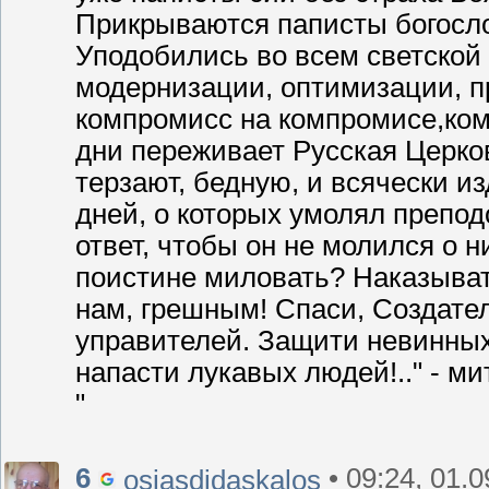
Прикрываются паписты богосло
Уподобились во всем светской 
модернизации, оптимизации, пр
компромисс на компромисе,комп
дни переживает Русская Церко
терзают, бедную, и всячески и
дней, о которых умолял препо
ответ, чтобы он не молился о ни
поистине миловать? Наказывать
нам, грешным! Спаси, Создате
управителей. Защити невинных
напасти лукавых людей!.." - м
"
6
• 09:24, 01.
osiasdidaskalos