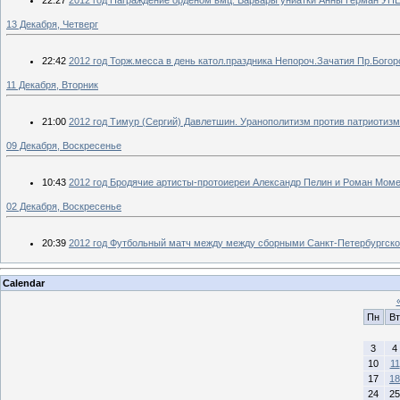
13 Декабря, Четверг
22:42
2012 год Торж.месса в день катол.праздника Непороч.Зачатия Пр.Богор
11 Декабря, Вторник
21:00
2012 год Тимур (Сергий) Давлетшин. Уранополитизм против патриотиз
09 Декабря, Воскресенье
10:43
2012 год Бродячие артисты-протоиереи Александр Пелин и Роман Моме
02 Декабря, Воскресенье
20:39
2012 год Футбольный матч между между сборными Санкт-Петербургской
Calendar
Пн
Вт
3
4
10
11
17
18
24
25