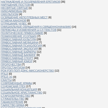
НАГРАЖДЕНИЕ И ПОЗДРАВЛЕНИЯ ЕРЕТИКОВ
[36]
НАРУШЕНИЕ ПОСТОВ
[3]
НЕСВЯТЫЕ СВЯТЫЕ
[1]
НИКОДИМОВЦЫ
[1]
ОККУЛЬТИЗМ
[4]
ОСВЯЩЕНИЕ НЕПОТРЕБНЫХ МЕСТ
[6]
ОТМЕНА КАНОНОВ
[0]
ОТРИЦАНИЕ ЧУДЕС
[0]
ОФИЦИАЛЬНЫЕ ОБРАЩЕНИЯ К СВЯЩЕННОНАЧАЛИЮ
[14]
ПЕРЕВОДЫ И ИЗМЕНЕНИЯ Ц-СЛ ТЕКСТОВ
[11]
ПОЛИТИЧЕСКОЕ ПРАВОСЛАВИЕ
[9]
ПОМИНОВЕНИЕ УСОПШИХ
[7]
ПРАВОСЛАВНАЯ КУЛЬТУРА
[28]
ПРАВОСЛАВНАЯ МЕДИЦИНА
[7]
ПРАВОСЛАВНАЯ ПСИХОЛОГИЯ
[4]
ПРАВОСЛАВНАЯ ЭКОЛОГИЯ
[8]
ПРАВОСЛАВНЫЕ БАЙКЕРЫ
[12]
ПРАВОСЛАВНЫЙ БАНКИНГ
[0]
ПРАВОСЛАВНЫЙ СПОРТ
[40]
ПРАВОСЛАВНЫЙ ЮМОР
[4]
ПРОРОЧЕСТВА
[7]
ПРОТЕСТАНТИЗМ
[14]
РОК-РЭП-ПОП-ДЭНС-МИССИОНЕРСТВО
[12]
РПЦЗ
[0]
РПЦЗ (А)
[0]
СКАУТЫ
[2]
СОВРЕМЕННЫЕ ХРАМЫ
[4]
СОДОМСКИЙ ГРЕХ
[17]
СОЦИАЛЬНАЯ КОНЦЕПЦИЯ
[0]
СОЦИАЛЬНОЕ ХРИСТИАНСТВО
[1]
СТАРООБРЯДЧЕСТВО
[4]
СТЯЖАТЕЛЬСТВО
[6]
ТАБАКОКУРЕНИЕ
[0]
ТАИНСТВО БРАКА
[4]