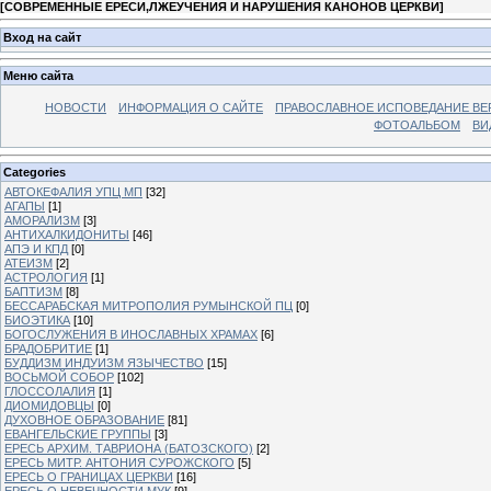
[
СОВРЕМЕННЫЕ ЕРЕСИ,ЛЖЕУЧЕНИЯ И НАРУШЕНИЯ КАНОНОВ ЦЕРКВИ
]
Вход на сайт
Меню сайта
НОВОСТИ
ИНФОРМАЦИЯ О САЙТЕ
ПРАВОСЛАВНОЕ ИСПОВЕДАНИЕ ВЕ
ФОТОАЛЬБОМ
ВИ
Categories
АВТОКЕФАЛИЯ УПЦ МП
[32]
АГАПЫ
[1]
АМОРАЛИЗМ
[3]
АНТИХАЛКИДОНИТЫ
[46]
АПЭ И КПД
[0]
АТЕИЗМ
[2]
АСТРОЛОГИЯ
[1]
БАПТИЗМ
[8]
БЕССАРАБСКАЯ МИТРОПОЛИЯ РУМЫНСКОЙ ПЦ
[0]
БИОЭТИКА
[10]
БОГОСЛУЖЕНИЯ В ИНОСЛАВНЫХ ХРАМАХ
[6]
БРАДОБРИТИЕ
[1]
БУДДИЗМ ИНДУИЗМ ЯЗЫЧЕСТВО
[15]
ВОСЬМОЙ СОБОР
[102]
ГЛОССОЛАЛИЯ
[1]
ДИОМИДОВЦЫ
[0]
ДУХОВНОЕ ОБРАЗОВАНИЕ
[81]
ЕВАНГЕЛЬСКИЕ ГРУППЫ
[3]
ЕРЕСЬ АРХИМ. ТАВРИОНА (БАТОЗСКОГО)
[2]
ЕРЕСЬ МИТР. АНТОНИЯ СУРОЖСКОГО
[5]
ЕРЕСЬ О ГРАНИЦАХ ЦЕРКВИ
[16]
ЕРЕСЬ О НЕВЕЧНОСТИ МУК
[9]