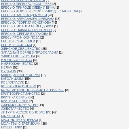
ЕРЕСЬ О ПЕРВОРОДНОМ ГРЕХЕ
[2]
ЕРЕСЬ О ПРИРОДЕ ХЛЕБА И ВИНА
[1]
ЕРЕСЬ О ЧЕЛОВЕЧЕСКОЙ ПРИРОДЕ СПАСИТЕЛЯ
[0]
ЕРЕСЬ О. АЛЕКСАНДРА МЕНЯ
[28]
ЕРЕСЬ О. АЛЕКСАНДРА ШМЕМАНА
[13]
ЕРЕСЬ О. ГЕОРГИЯ КОЧЕТКОВА
[45]
ЕРЕСЬ О. ИОАННА МЕЙЕНДОРФА
[1]
ЕРЕСЬ О. ПАВЛА ФЛОРЕНСКОГО
[2]
ЕРЕСЬ О. СЕРГИЯ БУЛГАКОВА
[1]
ЕРЕСЬ ПРОФ. ОСИПОВА
[2]
ЕРЕТИЧЕСКИЕ КНИГИ
[16]
ЕРЕТИЧЕСКИЕ СМИ
[1]
ЖЕНСКОЕ СВЯЩЕНСТВО
[25]
ЗАПАДНЫЙ ОБРЯД В ПРАВОСЛАВИИ
[1]
ЗАЩИТА КОЩУНСТВА
[9]
ИКОНОБОРЧЕСТВО
[4]
ИМЯБОЖНИЧЕСТВО
[2]
ИСЛАМ
[52]
ИУДАИЗМ
[30]
КАЛЕНДАРНАЯ РЕФОРМА
[16]
КАТОЛИЦИЗМ
[159]
КОЗЛОГЛАСИЕ
[1]
КОЛЛАБОРАЦИОНИЗМ
[2]
КОНСТАНТИНОПОЛЬСКИЙ ПАТРИАРХАТ
[0]
КРИПТОХРИСТИАНСТВО
[2]
КРИТИКА СВЯТЫХ
[0]
КРИТИКА ЦЕРКВИ
[2]
ЛЖЕМИССИОНЕРСТВО
[14]
ЛЖЕСТАРЧЕСТВО
[4]
ЛИТУРГИЧЕСКОЕ ОБНОВЛЕНИЕ
[42]
МАРОНИТЫ
[1]
МАСОНСТВО В ЦЕРКВИ
[1]
МОЛИТВЫ С ЕРЕТИКАМИ
[38]
МОШЕННИКИ
[2]