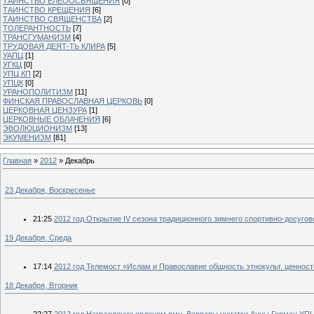
ТАИНСТВО ЕЛЕООСВЯЩЕНИЯ
[0]
ТАИНСТВО КРЕЩЕНИЯ
[6]
ТАИНСТВО СВЯЩЕНСТВА
[2]
ТОЛЕРАНТНОСТЬ
[7]
ТРАНСГУМАНИЗМ
[4]
ТРУДОВАЯ ДЕЯТ-ТЬ КЛИРА
[5]
УАПЦ
[1]
УГКЦ
[0]
УПЦ КП
[2]
УПЦК
[0]
УРАНОПОЛИТИЗМ
[11]
ФИНСКАЯ ПРАВОСЛАВНАЯ ЦЕРКОВЬ
[0]
ЦЕРКОВНАЯ ЦЕНЗУРА
[1]
ЦЕРКОВНЫЕ ОБЛАЧЕНИЯ
[6]
ЭВОЛЮЦИОНИЗМ
[13]
ЭКУМЕНИЗМ
[81]
Главная
»
2012
»
Декабрь
23 Декабря, Воскресенье
21:25
2012 год Открытие IV сезона традиционного зимнего спортивно-досуго
19 Декабря, Среда
17:14
2012 год Телемост «Ислам и Православие общность этнокульт. ценносте
18 Декабря, Вторник
22:27
2012 год Награждение орденом вмц. Варвары униатки Анны Герман УП