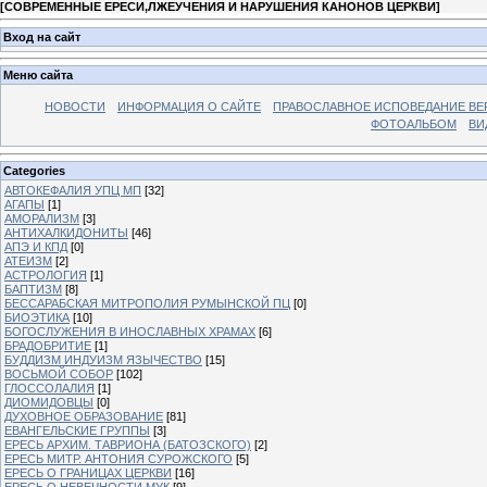
[
СОВРЕМЕННЫЕ ЕРЕСИ,ЛЖЕУЧЕНИЯ И НАРУШЕНИЯ КАНОНОВ ЦЕРКВИ
]
Вход на сайт
Меню сайта
НОВОСТИ
ИНФОРМАЦИЯ О САЙТЕ
ПРАВОСЛАВНОЕ ИСПОВЕДАНИЕ ВЕ
ФОТОАЛЬБОМ
ВИ
Categories
АВТОКЕФАЛИЯ УПЦ МП
[32]
АГАПЫ
[1]
АМОРАЛИЗМ
[3]
АНТИХАЛКИДОНИТЫ
[46]
АПЭ И КПД
[0]
АТЕИЗМ
[2]
АСТРОЛОГИЯ
[1]
БАПТИЗМ
[8]
БЕССАРАБСКАЯ МИТРОПОЛИЯ РУМЫНСКОЙ ПЦ
[0]
БИОЭТИКА
[10]
БОГОСЛУЖЕНИЯ В ИНОСЛАВНЫХ ХРАМАХ
[6]
БРАДОБРИТИЕ
[1]
БУДДИЗМ ИНДУИЗМ ЯЗЫЧЕСТВО
[15]
ВОСЬМОЙ СОБОР
[102]
ГЛОССОЛАЛИЯ
[1]
ДИОМИДОВЦЫ
[0]
ДУХОВНОЕ ОБРАЗОВАНИЕ
[81]
ЕВАНГЕЛЬСКИЕ ГРУППЫ
[3]
ЕРЕСЬ АРХИМ. ТАВРИОНА (БАТОЗСКОГО)
[2]
ЕРЕСЬ МИТР. АНТОНИЯ СУРОЖСКОГО
[5]
ЕРЕСЬ О ГРАНИЦАХ ЦЕРКВИ
[16]
ЕРЕСЬ О НЕВЕЧНОСТИ МУК
[9]