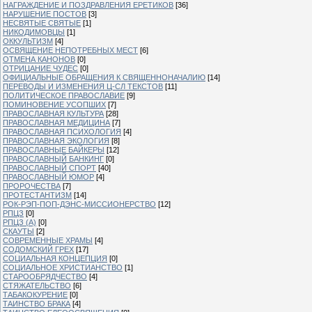
НАГРАЖДЕНИЕ И ПОЗДРАВЛЕНИЯ ЕРЕТИКОВ
[36]
НАРУШЕНИЕ ПОСТОВ
[3]
НЕСВЯТЫЕ СВЯТЫЕ
[1]
НИКОДИМОВЦЫ
[1]
ОККУЛЬТИЗМ
[4]
ОСВЯЩЕНИЕ НЕПОТРЕБНЫХ МЕСТ
[6]
ОТМЕНА КАНОНОВ
[0]
ОТРИЦАНИЕ ЧУДЕС
[0]
ОФИЦИАЛЬНЫЕ ОБРАЩЕНИЯ К СВЯЩЕННОНАЧАЛИЮ
[14]
ПЕРЕВОДЫ И ИЗМЕНЕНИЯ Ц-СЛ ТЕКСТОВ
[11]
ПОЛИТИЧЕСКОЕ ПРАВОСЛАВИЕ
[9]
ПОМИНОВЕНИЕ УСОПШИХ
[7]
ПРАВОСЛАВНАЯ КУЛЬТУРА
[28]
ПРАВОСЛАВНАЯ МЕДИЦИНА
[7]
ПРАВОСЛАВНАЯ ПСИХОЛОГИЯ
[4]
ПРАВОСЛАВНАЯ ЭКОЛОГИЯ
[8]
ПРАВОСЛАВНЫЕ БАЙКЕРЫ
[12]
ПРАВОСЛАВНЫЙ БАНКИНГ
[0]
ПРАВОСЛАВНЫЙ СПОРТ
[40]
ПРАВОСЛАВНЫЙ ЮМОР
[4]
ПРОРОЧЕСТВА
[7]
ПРОТЕСТАНТИЗМ
[14]
РОК-РЭП-ПОП-ДЭНС-МИССИОНЕРСТВО
[12]
РПЦЗ
[0]
РПЦЗ (А)
[0]
СКАУТЫ
[2]
СОВРЕМЕННЫЕ ХРАМЫ
[4]
СОДОМСКИЙ ГРЕХ
[17]
СОЦИАЛЬНАЯ КОНЦЕПЦИЯ
[0]
СОЦИАЛЬНОЕ ХРИСТИАНСТВО
[1]
СТАРООБРЯДЧЕСТВО
[4]
СТЯЖАТЕЛЬСТВО
[6]
ТАБАКОКУРЕНИЕ
[0]
ТАИНСТВО БРАКА
[4]