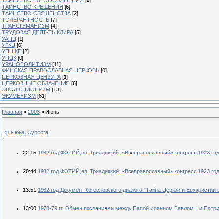
ТАИНСТВО ЕЛЕООСВЯЩЕНИЯ
[0]
ТАИНСТВО КРЕЩЕНИЯ
[6]
ТАИНСТВО СВЯЩЕНСТВА
[2]
ТОЛЕРАНТНОСТЬ
[7]
ТРАНСГУМАНИЗМ
[4]
ТРУДОВАЯ ДЕЯТ-ТЬ КЛИРА
[5]
УАПЦ
[1]
УГКЦ
[0]
УПЦ КП
[2]
УПЦК
[0]
УРАНОПОЛИТИЗМ
[11]
ФИНСКАЯ ПРАВОСЛАВНАЯ ЦЕРКОВЬ
[0]
ЦЕРКОВНАЯ ЦЕНЗУРА
[1]
ЦЕРКОВНЫЕ ОБЛАЧЕНИЯ
[6]
ЭВОЛЮЦИОНИЗМ
[13]
ЭКУМЕНИЗМ
[81]
Главная
»
2003
»
Июнь
28 Июня, Суббота
22:15
1982 год ФОТИЙ,еп. Триадицкий. «Всеправославный» конгресс 1923 год
20:44
1982 год ФОТИЙ,еп. Триадицкий. «Всеправославный» конгресс 1923 год
13:51
1982 год Документ богословского диалога "Тайна Церкви и Евхаристии 
13:00
1978-79 гг. Обмен посланиями между Папой Иоанном Павлом II и Патри