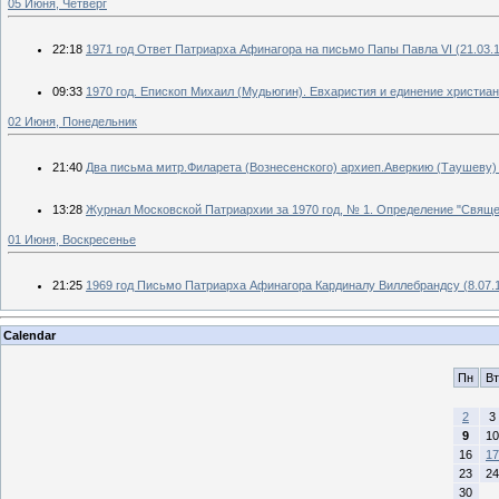
05 Июня, Четверг
22:18
1971 год Ответ Патриарха Афинагора на письмо Папы Павла VI (21.03.
09:33
1970 год. Епископ Михаил (Мудьюгин). Евхаристия и единение христиан
02 Июня, Понедельник
21:40
Два письма митр.Филарета (Вознесенского) архиеп.Аверкию (Таушеву) 
13:28
Журнал Московской Патриархии за 1970 год, № 1. Определение "Св
01 Июня, Воскресенье
21:25
1969 год Письмо Патриарха Афинагора Кардиналу Виллебрандсу (8.07.
Calendar
Пн
Вт
2
3
9
10
16
17
23
24
30