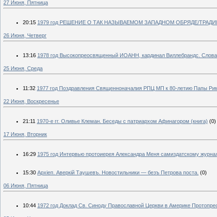
27 Июня, Пятница
20:15
1979 год РЕШЕНИЕ О ТАК НАЗЫВАЕМОМ ЗАПАДНОМ ОБРЯДЕ/ТРАД
26 Июня, Четверг
13:16
1978 год Высокопреосвященный ИОАНН, кардинал Виллебрандс. Слов
25 Июня, Среда
11:32
1977 год Поздравления Священноначалия РПЦ МП к 80-летию Папы Рим
22 Июня, Воскресенье
21:11
1970-е гг. Оливье Клеман. Беседы с патриархом Афинагором (книга)
(0)
17 Июня, Вторник
16:29
1975 год Интервью протоиерея Александра Меня самиздатскому журна
15:30
Архіеп. Аверкій Таушевъ. Новостильники — безъ Петрова поста.
(0)
06 Июня, Пятница
10:44
1972 год Доклад Св. Синоду Православной Церкви в Америке Протопр