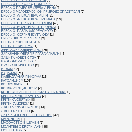
ЕРЕСЬ О ПЕРВОРОДНОМ ГРЕХЕ
[2]
ЕРЕСЬ О ПРИРОДЕ ХЛЕБА И ВИНА
[1]
ЕРЕСЬ О ЧЕЛОВЕЧЕСКОЙ ПРИРОДЕ СПАСИТЕЛЯ
[0]
ЕРЕСЬ О. АЛЕКСАНДРА МЕНЯ
[28]
ЕРЕСЬ О. АЛЕКСАНДРА ШМЕМАНА
[13]
ЕРЕСЬ О. ГЕОРГИЯ КОЧЕТКОВА
[45]
ЕРЕСЬ О. ИОАННА МЕЙЕНДОРФА
[1]
ЕРЕСЬ О. ПАВЛА ФЛОРЕНСКОГО
[2]
ЕРЕСЬ О. СЕРГИЯ БУЛГАКОВА
[1]
ЕРЕСЬ ПРОФ. ОСИПОВА
[2]
ЕРЕТИЧЕСКИЕ КНИГИ
[16]
ЕРЕТИЧЕСКИЕ СМИ
[1]
ЖЕНСКОЕ СВЯЩЕНСТВО
[25]
ЗАПАДНЫЙ ОБРЯД В ПРАВОСЛАВИИ
[1]
ЗАЩИТА КОЩУНСТВА
[9]
ИКОНОБОРЧЕСТВО
[4]
ИМЯБОЖНИЧЕСТВО
[2]
ИСЛАМ
[52]
ИУДАИЗМ
[30]
КАЛЕНДАРНАЯ РЕФОРМА
[16]
КАТОЛИЦИЗМ
[159]
КОЗЛОГЛАСИЕ
[1]
КОЛЛАБОРАЦИОНИЗМ
[2]
КОНСТАНТИНОПОЛЬСКИЙ ПАТРИАРХАТ
[0]
КРИПТОХРИСТИАНСТВО
[2]
КРИТИКА СВЯТЫХ
[0]
КРИТИКА ЦЕРКВИ
[2]
ЛЖЕМИССИОНЕРСТВО
[14]
ЛЖЕСТАРЧЕСТВО
[4]
ЛИТУРГИЧЕСКОЕ ОБНОВЛЕНИЕ
[42]
МАРОНИТЫ
[1]
МАСОНСТВО В ЦЕРКВИ
[1]
МОЛИТВЫ С ЕРЕТИКАМИ
[38]
МОШЕННИКИ
[2]