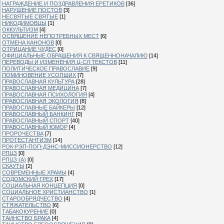
НАГРАЖДЕНИЕ И ПОЗДРАВЛЕНИЯ ЕРЕТИКОВ
[36]
НАРУШЕНИЕ ПОСТОВ
[3]
НЕСВЯТЫЕ СВЯТЫЕ
[1]
НИКОДИМОВЦЫ
[1]
ОККУЛЬТИЗМ
[4]
ОСВЯЩЕНИЕ НЕПОТРЕБНЫХ МЕСТ
[6]
ОТМЕНА КАНОНОВ
[0]
ОТРИЦАНИЕ ЧУДЕС
[0]
ОФИЦИАЛЬНЫЕ ОБРАЩЕНИЯ К СВЯЩЕННОНАЧАЛИЮ
[14]
ПЕРЕВОДЫ И ИЗМЕНЕНИЯ Ц-СЛ ТЕКСТОВ
[11]
ПОЛИТИЧЕСКОЕ ПРАВОСЛАВИЕ
[9]
ПОМИНОВЕНИЕ УСОПШИХ
[7]
ПРАВОСЛАВНАЯ КУЛЬТУРА
[28]
ПРАВОСЛАВНАЯ МЕДИЦИНА
[7]
ПРАВОСЛАВНАЯ ПСИХОЛОГИЯ
[4]
ПРАВОСЛАВНАЯ ЭКОЛОГИЯ
[8]
ПРАВОСЛАВНЫЕ БАЙКЕРЫ
[12]
ПРАВОСЛАВНЫЙ БАНКИНГ
[0]
ПРАВОСЛАВНЫЙ СПОРТ
[40]
ПРАВОСЛАВНЫЙ ЮМОР
[4]
ПРОРОЧЕСТВА
[7]
ПРОТЕСТАНТИЗМ
[14]
РОК-РЭП-ПОП-ДЭНС-МИССИОНЕРСТВО
[12]
РПЦЗ
[0]
РПЦЗ (А)
[0]
СКАУТЫ
[2]
СОВРЕМЕННЫЕ ХРАМЫ
[4]
СОДОМСКИЙ ГРЕХ
[17]
СОЦИАЛЬНАЯ КОНЦЕПЦИЯ
[0]
СОЦИАЛЬНОЕ ХРИСТИАНСТВО
[1]
СТАРООБРЯДЧЕСТВО
[4]
СТЯЖАТЕЛЬСТВО
[6]
ТАБАКОКУРЕНИЕ
[0]
ТАИНСТВО БРАКА
[4]