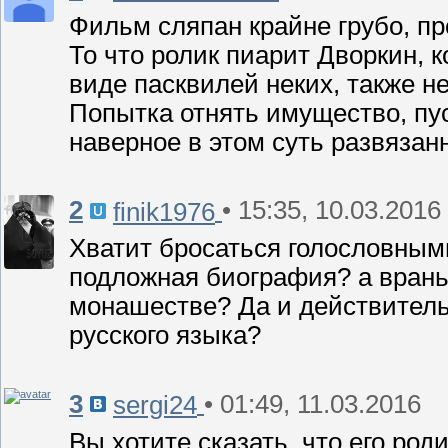
Фильм сляпан крайне грубо, про
То что ролик пиарит Дворкин, к
виде пасквилей неких, также н
Попытка отнять имущество, пу
наверное в этом суть развязан
2
• 15:35, 10.03.2016
finik1976
Хватит бросаться голословными
подложная биография? а врань
монашестве? Да и действительн
русского языка?
3
• 01:49, 11.03.2016
sergi24
Вы хотите сказать, что его род