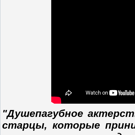
"Душепагубное актерст
старцы, которые прини