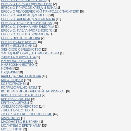
ЕРЕСЬ О ПЕРВОРОДНОМ ГРЕХЕ
[2]
ЕРЕСЬ О ПРИРОДЕ ХЛЕБА И ВИНА
[1]
ЕРЕСЬ О ЧЕЛОВЕЧЕСКОЙ ПРИРОДЕ СПАСИТЕЛЯ
[0]
ЕРЕСЬ О. АЛЕКСАНДРА МЕНЯ
[28]
ЕРЕСЬ О. АЛЕКСАНДРА ШМЕМАНА
[13]
ЕРЕСЬ О. ГЕОРГИЯ КОЧЕТКОВА
[45]
ЕРЕСЬ О. ИОАННА МЕЙЕНДОРФА
[1]
ЕРЕСЬ О. ПАВЛА ФЛОРЕНСКОГО
[2]
ЕРЕСЬ О. СЕРГИЯ БУЛГАКОВА
[1]
ЕРЕСЬ ПРОФ. ОСИПОВА
[2]
ЕРЕТИЧЕСКИЕ КНИГИ
[16]
ЕРЕТИЧЕСКИЕ СМИ
[1]
ЖЕНСКОЕ СВЯЩЕНСТВО
[25]
ЗАПАДНЫЙ ОБРЯД В ПРАВОСЛАВИИ
[1]
ЗАЩИТА КОЩУНСТВА
[9]
ИКОНОБОРЧЕСТВО
[4]
ИМЯБОЖНИЧЕСТВО
[2]
ИСЛАМ
[52]
ИУДАИЗМ
[30]
КАЛЕНДАРНАЯ РЕФОРМА
[16]
КАТОЛИЦИЗМ
[159]
КОЗЛОГЛАСИЕ
[1]
КОЛЛАБОРАЦИОНИЗМ
[2]
КОНСТАНТИНОПОЛЬСКИЙ ПАТРИАРХАТ
[0]
КРИПТОХРИСТИАНСТВО
[2]
КРИТИКА СВЯТЫХ
[0]
КРИТИКА ЦЕРКВИ
[2]
ЛЖЕМИССИОНЕРСТВО
[14]
ЛЖЕСТАРЧЕСТВО
[4]
ЛИТУРГИЧЕСКОЕ ОБНОВЛЕНИЕ
[42]
МАРОНИТЫ
[1]
МАСОНСТВО В ЦЕРКВИ
[1]
МОЛИТВЫ С ЕРЕТИКАМИ
[38]
МОШЕННИКИ
[2]