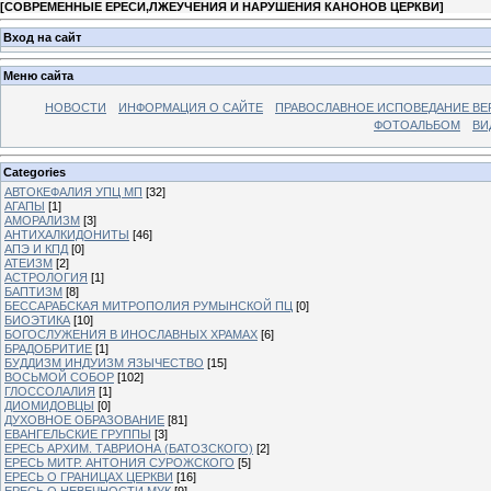
[
СОВРЕМЕННЫЕ ЕРЕСИ,ЛЖЕУЧЕНИЯ И НАРУШЕНИЯ КАНОНОВ ЦЕРКВИ
]
Вход на сайт
Меню сайта
НОВОСТИ
ИНФОРМАЦИЯ О САЙТЕ
ПРАВОСЛАВНОЕ ИСПОВЕДАНИЕ ВЕ
ФОТОАЛЬБОМ
ВИ
Categories
АВТОКЕФАЛИЯ УПЦ МП
[32]
АГАПЫ
[1]
АМОРАЛИЗМ
[3]
АНТИХАЛКИДОНИТЫ
[46]
АПЭ И КПД
[0]
АТЕИЗМ
[2]
АСТРОЛОГИЯ
[1]
БАПТИЗМ
[8]
БЕССАРАБСКАЯ МИТРОПОЛИЯ РУМЫНСКОЙ ПЦ
[0]
БИОЭТИКА
[10]
БОГОСЛУЖЕНИЯ В ИНОСЛАВНЫХ ХРАМАХ
[6]
БРАДОБРИТИЕ
[1]
БУДДИЗМ ИНДУИЗМ ЯЗЫЧЕСТВО
[15]
ВОСЬМОЙ СОБОР
[102]
ГЛОССОЛАЛИЯ
[1]
ДИОМИДОВЦЫ
[0]
ДУХОВНОЕ ОБРАЗОВАНИЕ
[81]
ЕВАНГЕЛЬСКИЕ ГРУППЫ
[3]
ЕРЕСЬ АРХИМ. ТАВРИОНА (БАТОЗСКОГО)
[2]
ЕРЕСЬ МИТР. АНТОНИЯ СУРОЖСКОГО
[5]
ЕРЕСЬ О ГРАНИЦАХ ЦЕРКВИ
[16]
ЕРЕСЬ О НЕВЕЧНОСТИ МУК
[9]