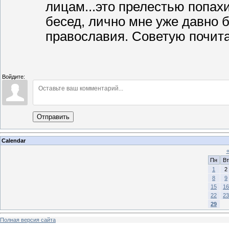
лицам...это прелестью попах
бесед, лично мне уже давно 
православия. Советую почит
Войдите:
Отправить
Calendar
Пн
Вт
1
2
8
9
15
16
22
23
29
Полная версия сайта