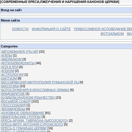
[
СОВРЕМЕННЫЕ ЕРЕСИ,ЛЖЕУЧЕНИЯ И НАРУШЕНИЯ КАНОНОВ ЦЕРКВИ
]
Вход на сайт
Меню сайта
НОВОСТИ
ИНФОРМАЦИЯ О САЙТЕ
ПРАВОСЛАВНОЕ ИСПОВЕДАНИЕ ВЕ
ФОТОАЛЬБОМ
ВИ
Categories
АВТОКЕФАЛИЯ УПЦ МП
[32]
АГАПЫ
[1]
АМОРАЛИЗМ
[3]
АНТИХАЛКИДОНИТЫ
[46]
АПЭ И КПД
[0]
АТЕИЗМ
[2]
АСТРОЛОГИЯ
[1]
БАПТИЗМ
[8]
БЕССАРАБСКАЯ МИТРОПОЛИЯ РУМЫНСКОЙ ПЦ
[0]
БИОЭТИКА
[10]
БОГОСЛУЖЕНИЯ В ИНОСЛАВНЫХ ХРАМАХ
[6]
БРАДОБРИТИЕ
[1]
БУДДИЗМ ИНДУИЗМ ЯЗЫЧЕСТВО
[15]
ВОСЬМОЙ СОБОР
[102]
ГЛОССОЛАЛИЯ
[1]
ДИОМИДОВЦЫ
[0]
ДУХОВНОЕ ОБРАЗОВАНИЕ
[81]
ЕВАНГЕЛЬСКИЕ ГРУППЫ
[3]
ЕРЕСЬ АРХИМ. ТАВРИОНА (БАТОЗСКОГО)
[2]
ЕРЕСЬ МИТР. АНТОНИЯ СУРОЖСКОГО
[5]
ЕРЕСЬ О ГРАНИЦАХ ЦЕРКВИ
[16]
ЕРЕСЬ О НЕВЕЧНОСТИ МУК
[9]