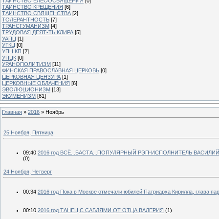
ТАИНСТВО ЕЛЕООСВЯЩЕНИЯ
[0]
ТАИНСТВО КРЕЩЕНИЯ
[6]
ТАИНСТВО СВЯЩЕНСТВА
[2]
ТОЛЕРАНТНОСТЬ
[7]
ТРАНСГУМАНИЗМ
[4]
ТРУДОВАЯ ДЕЯТ-ТЬ КЛИРА
[5]
УАПЦ
[1]
УГКЦ
[0]
УПЦ КП
[2]
УПЦК
[0]
УРАНОПОЛИТИЗМ
[11]
ФИНСКАЯ ПРАВОСЛАВНАЯ ЦЕРКОВЬ
[0]
ЦЕРКОВНАЯ ЦЕНЗУРА
[1]
ЦЕРКОВНЫЕ ОБЛАЧЕНИЯ
[6]
ЭВОЛЮЦИОНИЗМ
[13]
ЭКУМЕНИЗМ
[81]
Главная
»
2016
»
Ноябрь
25 Ноября, Пятница
09:40
2016 год ВСЁ...БАСТА...ПОПУЛЯРНЫЙ РЭП-ИСПОЛНИТЕЛЬ ВАСИЛ
(0)
24 Ноября, Четверг
00:34
2016 год Пока в Москве отмечали юбилей Патриарха Кирилла, глава 
00:10
2016 год ТАНЕЦ С САБЛЯМИ ОТ ОТЦА ВАЛЕРИЯ
(1)