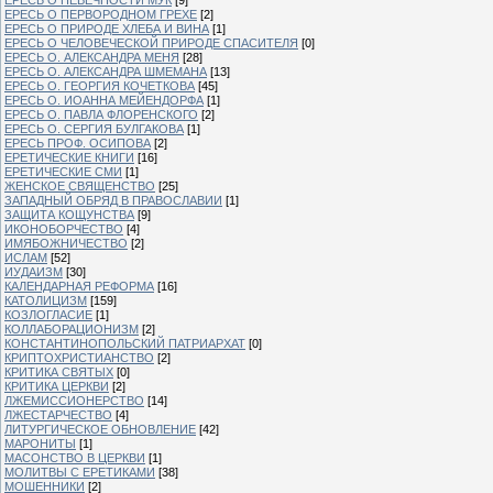
ЕРЕСЬ О ПЕРВОРОДНОМ ГРЕХЕ
[2]
ЕРЕСЬ О ПРИРОДЕ ХЛЕБА И ВИНА
[1]
ЕРЕСЬ О ЧЕЛОВЕЧЕСКОЙ ПРИРОДЕ СПАСИТЕЛЯ
[0]
ЕРЕСЬ О. АЛЕКСАНДРА МЕНЯ
[28]
ЕРЕСЬ О. АЛЕКСАНДРА ШМЕМАНА
[13]
ЕРЕСЬ О. ГЕОРГИЯ КОЧЕТКОВА
[45]
ЕРЕСЬ О. ИОАННА МЕЙЕНДОРФА
[1]
ЕРЕСЬ О. ПАВЛА ФЛОРЕНСКОГО
[2]
ЕРЕСЬ О. СЕРГИЯ БУЛГАКОВА
[1]
ЕРЕСЬ ПРОФ. ОСИПОВА
[2]
ЕРЕТИЧЕСКИЕ КНИГИ
[16]
ЕРЕТИЧЕСКИЕ СМИ
[1]
ЖЕНСКОЕ СВЯЩЕНСТВО
[25]
ЗАПАДНЫЙ ОБРЯД В ПРАВОСЛАВИИ
[1]
ЗАЩИТА КОЩУНСТВА
[9]
ИКОНОБОРЧЕСТВО
[4]
ИМЯБОЖНИЧЕСТВО
[2]
ИСЛАМ
[52]
ИУДАИЗМ
[30]
КАЛЕНДАРНАЯ РЕФОРМА
[16]
КАТОЛИЦИЗМ
[159]
КОЗЛОГЛАСИЕ
[1]
КОЛЛАБОРАЦИОНИЗМ
[2]
КОНСТАНТИНОПОЛЬСКИЙ ПАТРИАРХАТ
[0]
КРИПТОХРИСТИАНСТВО
[2]
КРИТИКА СВЯТЫХ
[0]
КРИТИКА ЦЕРКВИ
[2]
ЛЖЕМИССИОНЕРСТВО
[14]
ЛЖЕСТАРЧЕСТВО
[4]
ЛИТУРГИЧЕСКОЕ ОБНОВЛЕНИЕ
[42]
МАРОНИТЫ
[1]
МАСОНСТВО В ЦЕРКВИ
[1]
МОЛИТВЫ С ЕРЕТИКАМИ
[38]
МОШЕННИКИ
[2]