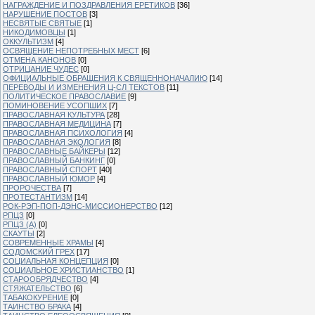
НАГРАЖДЕНИЕ И ПОЗДРАВЛЕНИЯ ЕРЕТИКОВ
[36]
НАРУШЕНИЕ ПОСТОВ
[3]
НЕСВЯТЫЕ СВЯТЫЕ
[1]
НИКОДИМОВЦЫ
[1]
ОККУЛЬТИЗМ
[4]
ОСВЯЩЕНИЕ НЕПОТРЕБНЫХ МЕСТ
[6]
ОТМЕНА КАНОНОВ
[0]
ОТРИЦАНИЕ ЧУДЕС
[0]
ОФИЦИАЛЬНЫЕ ОБРАЩЕНИЯ К СВЯЩЕННОНАЧАЛИЮ
[14]
ПЕРЕВОДЫ И ИЗМЕНЕНИЯ Ц-СЛ ТЕКСТОВ
[11]
ПОЛИТИЧЕСКОЕ ПРАВОСЛАВИЕ
[9]
ПОМИНОВЕНИЕ УСОПШИХ
[7]
ПРАВОСЛАВНАЯ КУЛЬТУРА
[28]
ПРАВОСЛАВНАЯ МЕДИЦИНА
[7]
ПРАВОСЛАВНАЯ ПСИХОЛОГИЯ
[4]
ПРАВОСЛАВНАЯ ЭКОЛОГИЯ
[8]
ПРАВОСЛАВНЫЕ БАЙКЕРЫ
[12]
ПРАВОСЛАВНЫЙ БАНКИНГ
[0]
ПРАВОСЛАВНЫЙ СПОРТ
[40]
ПРАВОСЛАВНЫЙ ЮМОР
[4]
ПРОРОЧЕСТВА
[7]
ПРОТЕСТАНТИЗМ
[14]
РОК-РЭП-ПОП-ДЭНС-МИССИОНЕРСТВО
[12]
РПЦЗ
[0]
РПЦЗ (А)
[0]
СКАУТЫ
[2]
СОВРЕМЕННЫЕ ХРАМЫ
[4]
СОДОМСКИЙ ГРЕХ
[17]
СОЦИАЛЬНАЯ КОНЦЕПЦИЯ
[0]
СОЦИАЛЬНОЕ ХРИСТИАНСТВО
[1]
СТАРООБРЯДЧЕСТВО
[4]
СТЯЖАТЕЛЬСТВО
[6]
ТАБАКОКУРЕНИЕ
[0]
ТАИНСТВО БРАКА
[4]