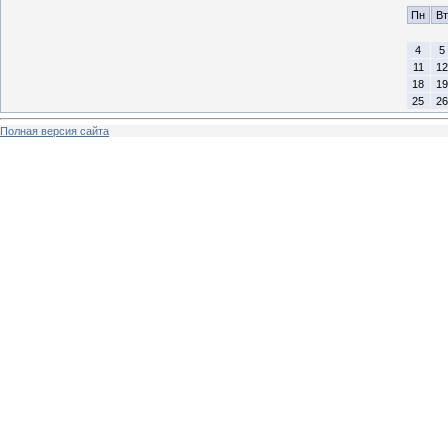
Пн
Вт
4
5
11
12
18
19
25
26
Полная версия сайта