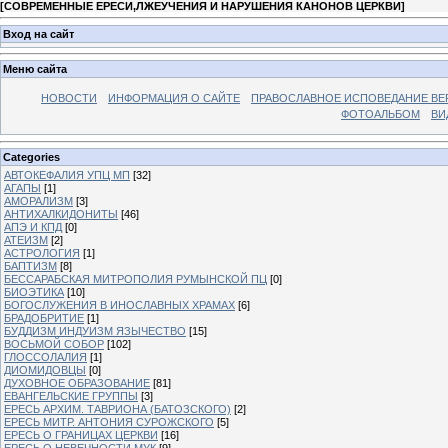
[
СОВРЕМЕННЫЕ ЕРЕСИ,ЛЖЕУЧЕНИЯ И НАРУШЕНИЯ КАНОНОВ ЦЕРКВИ
]
Вход на сайт
Меню сайта
НОВОСТИ
ИНФОРМАЦИЯ О САЙТЕ
ПРАВОСЛАВНОЕ ИСПОВЕДАНИЕ ВЕ
ФОТОАЛЬБОМ
ВИ
Categories
АВТОКЕФАЛИЯ УПЦ МП
[32]
АГАПЫ
[1]
АМОРАЛИЗМ
[3]
АНТИХАЛКИДОНИТЫ
[46]
АПЭ И КПД
[0]
АТЕИЗМ
[2]
АСТРОЛОГИЯ
[1]
БАПТИЗМ
[8]
БЕССАРАБСКАЯ МИТРОПОЛИЯ РУМЫНСКОЙ ПЦ
[0]
БИОЭТИКА
[10]
БОГОСЛУЖЕНИЯ В ИНОСЛАВНЫХ ХРАМАХ
[6]
БРАДОБРИТИЕ
[1]
БУДДИЗМ ИНДУИЗМ ЯЗЫЧЕСТВО
[15]
ВОСЬМОЙ СОБОР
[102]
ГЛОССОЛАЛИЯ
[1]
ДИОМИДОВЦЫ
[0]
ДУХОВНОЕ ОБРАЗОВАНИЕ
[81]
ЕВАНГЕЛЬСКИЕ ГРУППЫ
[3]
ЕРЕСЬ АРХИМ. ТАВРИОНА (БАТОЗСКОГО)
[2]
ЕРЕСЬ МИТР. АНТОНИЯ СУРОЖСКОГО
[5]
ЕРЕСЬ О ГРАНИЦАХ ЦЕРКВИ
[16]
ЕРЕСЬ О НЕВЕЧНОСТИ МУК
[9]