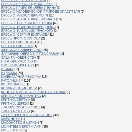
ЕРЕСЬ О ПЕРВОРОДНОМ ГРЕХЕ
[2]
ЕРЕСЬ О ПРИРОДЕ ХЛЕБА И ВИНА
[1]
ЕРЕСЬ О ЧЕЛОВЕЧЕСКОЙ ПРИРОДЕ СПАСИТЕЛЯ
[0]
ЕРЕСЬ О. АЛЕКСАНДРА МЕНЯ
[28]
ЕРЕСЬ О. АЛЕКСАНДРА ШМЕМАНА
[13]
ЕРЕСЬ О. ГЕОРГИЯ КОЧЕТКОВА
[45]
ЕРЕСЬ О. ИОАННА МЕЙЕНДОРФА
[1]
ЕРЕСЬ О. ПАВЛА ФЛОРЕНСКОГО
[2]
ЕРЕСЬ О. СЕРГИЯ БУЛГАКОВА
[1]
ЕРЕСЬ ПРОФ. ОСИПОВА
[2]
ЕРЕТИЧЕСКИЕ КНИГИ
[16]
ЕРЕТИЧЕСКИЕ СМИ
[1]
ЖЕНСКОЕ СВЯЩЕНСТВО
[25]
ЗАПАДНЫЙ ОБРЯД В ПРАВОСЛАВИИ
[1]
ЗАЩИТА КОЩУНСТВА
[9]
ИКОНОБОРЧЕСТВО
[4]
ИМЯБОЖНИЧЕСТВО
[2]
ИСЛАМ
[52]
ИУДАИЗМ
[30]
КАЛЕНДАРНАЯ РЕФОРМА
[16]
КАТОЛИЦИЗМ
[159]
КОЗЛОГЛАСИЕ
[1]
КОЛЛАБОРАЦИОНИЗМ
[2]
КОНСТАНТИНОПОЛЬСКИЙ ПАТРИАРХАТ
[0]
КРИПТОХРИСТИАНСТВО
[2]
КРИТИКА СВЯТЫХ
[0]
КРИТИКА ЦЕРКВИ
[2]
ЛЖЕМИССИОНЕРСТВО
[14]
ЛЖЕСТАРЧЕСТВО
[4]
ЛИТУРГИЧЕСКОЕ ОБНОВЛЕНИЕ
[42]
МАРОНИТЫ
[1]
МАСОНСТВО В ЦЕРКВИ
[1]
МОЛИТВЫ С ЕРЕТИКАМИ
[38]
МОШЕННИКИ
[2]