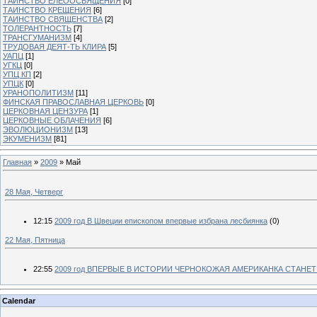
ТАИНСТВО ЕЛЕООСВЯЩЕНИЯ
[0]
ТАИНСТВО КРЕЩЕНИЯ
[6]
ТАИНСТВО СВЯЩЕНСТВА
[2]
ТОЛЕРАНТНОСТЬ
[7]
ТРАНСГУМАНИЗМ
[4]
ТРУДОВАЯ ДЕЯТ-ТЬ КЛИРА
[5]
УАПЦ
[1]
УГКЦ
[0]
УПЦ КП
[2]
УПЦК
[0]
УРАНОПОЛИТИЗМ
[11]
ФИНСКАЯ ПРАВОСЛАВНАЯ ЦЕРКОВЬ
[0]
ЦЕРКОВНАЯ ЦЕНЗУРА
[1]
ЦЕРКОВНЫЕ ОБЛАЧЕНИЯ
[6]
ЭВОЛЮЦИОНИЗМ
[13]
ЭКУМЕНИЗМ
[81]
Главная
»
2009
»
Май
28 Мая, Четверг
12:15
2009 год В Швеции епископом впервые избрана лесбиянка
(0)
22 Мая, Пятница
22:55
2009 год ВПЕРВЫЕ В ИСТОРИИ ЧЕРНОКОЖАЯ АМЕРИКАНКА СТАНЕ
Calendar