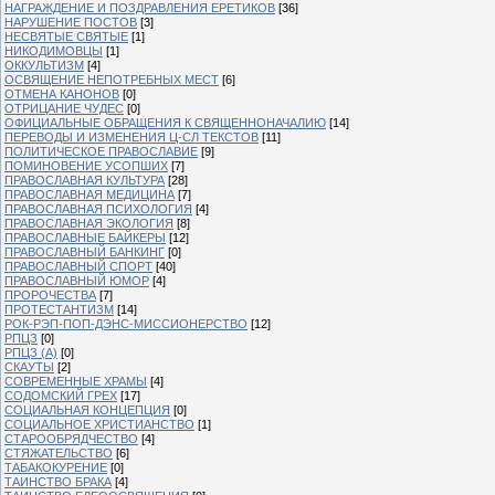
НАГРАЖДЕНИЕ И ПОЗДРАВЛЕНИЯ ЕРЕТИКОВ
[36]
НАРУШЕНИЕ ПОСТОВ
[3]
НЕСВЯТЫЕ СВЯТЫЕ
[1]
НИКОДИМОВЦЫ
[1]
ОККУЛЬТИЗМ
[4]
ОСВЯЩЕНИЕ НЕПОТРЕБНЫХ МЕСТ
[6]
ОТМЕНА КАНОНОВ
[0]
ОТРИЦАНИЕ ЧУДЕС
[0]
ОФИЦИАЛЬНЫЕ ОБРАЩЕНИЯ К СВЯЩЕННОНАЧАЛИЮ
[14]
ПЕРЕВОДЫ И ИЗМЕНЕНИЯ Ц-СЛ ТЕКСТОВ
[11]
ПОЛИТИЧЕСКОЕ ПРАВОСЛАВИЕ
[9]
ПОМИНОВЕНИЕ УСОПШИХ
[7]
ПРАВОСЛАВНАЯ КУЛЬТУРА
[28]
ПРАВОСЛАВНАЯ МЕДИЦИНА
[7]
ПРАВОСЛАВНАЯ ПСИХОЛОГИЯ
[4]
ПРАВОСЛАВНАЯ ЭКОЛОГИЯ
[8]
ПРАВОСЛАВНЫЕ БАЙКЕРЫ
[12]
ПРАВОСЛАВНЫЙ БАНКИНГ
[0]
ПРАВОСЛАВНЫЙ СПОРТ
[40]
ПРАВОСЛАВНЫЙ ЮМОР
[4]
ПРОРОЧЕСТВА
[7]
ПРОТЕСТАНТИЗМ
[14]
РОК-РЭП-ПОП-ДЭНС-МИССИОНЕРСТВО
[12]
РПЦЗ
[0]
РПЦЗ (А)
[0]
СКАУТЫ
[2]
СОВРЕМЕННЫЕ ХРАМЫ
[4]
СОДОМСКИЙ ГРЕХ
[17]
СОЦИАЛЬНАЯ КОНЦЕПЦИЯ
[0]
СОЦИАЛЬНОЕ ХРИСТИАНСТВО
[1]
СТАРООБРЯДЧЕСТВО
[4]
СТЯЖАТЕЛЬСТВО
[6]
ТАБАКОКУРЕНИЕ
[0]
ТАИНСТВО БРАКА
[4]