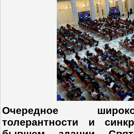
Очередное широко
толерантности и синк
бывшем здании Святе