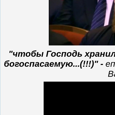
"чтобы Господь хранил
богоспасаемую...(!!!)" -
еп
В