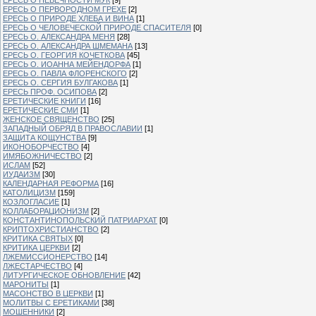
ЕРЕСЬ О ПЕРВОРОДНОМ ГРЕХЕ
[2]
ЕРЕСЬ О ПРИРОДЕ ХЛЕБА И ВИНА
[1]
ЕРЕСЬ О ЧЕЛОВЕЧЕСКОЙ ПРИРОДЕ СПАСИТЕЛЯ
[0]
ЕРЕСЬ О. АЛЕКСАНДРА МЕНЯ
[28]
ЕРЕСЬ О. АЛЕКСАНДРА ШМЕМАНА
[13]
ЕРЕСЬ О. ГЕОРГИЯ КОЧЕТКОВА
[45]
ЕРЕСЬ О. ИОАННА МЕЙЕНДОРФА
[1]
ЕРЕСЬ О. ПАВЛА ФЛОРЕНСКОГО
[2]
ЕРЕСЬ О. СЕРГИЯ БУЛГАКОВА
[1]
ЕРЕСЬ ПРОФ. ОСИПОВА
[2]
ЕРЕТИЧЕСКИЕ КНИГИ
[16]
ЕРЕТИЧЕСКИЕ СМИ
[1]
ЖЕНСКОЕ СВЯЩЕНСТВО
[25]
ЗАПАДНЫЙ ОБРЯД В ПРАВОСЛАВИИ
[1]
ЗАЩИТА КОЩУНСТВА
[9]
ИКОНОБОРЧЕСТВО
[4]
ИМЯБОЖНИЧЕСТВО
[2]
ИСЛАМ
[52]
ИУДАИЗМ
[30]
КАЛЕНДАРНАЯ РЕФОРМА
[16]
КАТОЛИЦИЗМ
[159]
КОЗЛОГЛАСИЕ
[1]
КОЛЛАБОРАЦИОНИЗМ
[2]
КОНСТАНТИНОПОЛЬСКИЙ ПАТРИАРХАТ
[0]
КРИПТОХРИСТИАНСТВО
[2]
КРИТИКА СВЯТЫХ
[0]
КРИТИКА ЦЕРКВИ
[2]
ЛЖЕМИССИОНЕРСТВО
[14]
ЛЖЕСТАРЧЕСТВО
[4]
ЛИТУРГИЧЕСКОЕ ОБНОВЛЕНИЕ
[42]
МАРОНИТЫ
[1]
МАСОНСТВО В ЦЕРКВИ
[1]
МОЛИТВЫ С ЕРЕТИКАМИ
[38]
МОШЕННИКИ
[2]