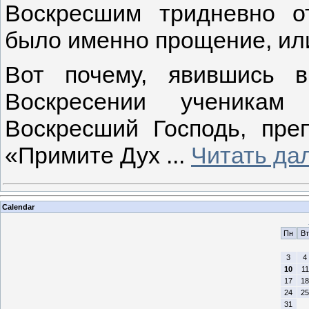
Воскресшим тридневно о
было именно прощение, или
Вот почему, явившись 
Воскресении ученикам
Воскресший Господь, пре
«Примите Дух
...
Читать да
Calendar
Пн
Вт
3
4
10
11
17
18
24
25
31