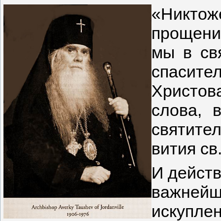
«Никто
прощение
мы в св
спасит
Христо
слова, 
святите
вития св
И действ
важнейш
искупле