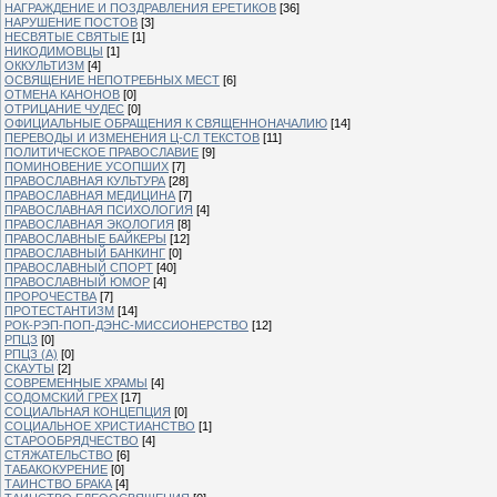
НАГРАЖДЕНИЕ И ПОЗДРАВЛЕНИЯ ЕРЕТИКОВ
[36]
НАРУШЕНИЕ ПОСТОВ
[3]
НЕСВЯТЫЕ СВЯТЫЕ
[1]
НИКОДИМОВЦЫ
[1]
ОККУЛЬТИЗМ
[4]
ОСВЯЩЕНИЕ НЕПОТРЕБНЫХ МЕСТ
[6]
ОТМЕНА КАНОНОВ
[0]
ОТРИЦАНИЕ ЧУДЕС
[0]
ОФИЦИАЛЬНЫЕ ОБРАЩЕНИЯ К СВЯЩЕННОНАЧАЛИЮ
[14]
ПЕРЕВОДЫ И ИЗМЕНЕНИЯ Ц-СЛ ТЕКСТОВ
[11]
ПОЛИТИЧЕСКОЕ ПРАВОСЛАВИЕ
[9]
ПОМИНОВЕНИЕ УСОПШИХ
[7]
ПРАВОСЛАВНАЯ КУЛЬТУРА
[28]
ПРАВОСЛАВНАЯ МЕДИЦИНА
[7]
ПРАВОСЛАВНАЯ ПСИХОЛОГИЯ
[4]
ПРАВОСЛАВНАЯ ЭКОЛОГИЯ
[8]
ПРАВОСЛАВНЫЕ БАЙКЕРЫ
[12]
ПРАВОСЛАВНЫЙ БАНКИНГ
[0]
ПРАВОСЛАВНЫЙ СПОРТ
[40]
ПРАВОСЛАВНЫЙ ЮМОР
[4]
ПРОРОЧЕСТВА
[7]
ПРОТЕСТАНТИЗМ
[14]
РОК-РЭП-ПОП-ДЭНС-МИССИОНЕРСТВО
[12]
РПЦЗ
[0]
РПЦЗ (А)
[0]
СКАУТЫ
[2]
СОВРЕМЕННЫЕ ХРАМЫ
[4]
СОДОМСКИЙ ГРЕХ
[17]
СОЦИАЛЬНАЯ КОНЦЕПЦИЯ
[0]
СОЦИАЛЬНОЕ ХРИСТИАНСТВО
[1]
СТАРООБРЯДЧЕСТВО
[4]
СТЯЖАТЕЛЬСТВО
[6]
ТАБАКОКУРЕНИЕ
[0]
ТАИНСТВО БРАКА
[4]