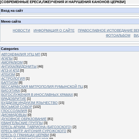
[
СОВРЕМЕННЫЕ ЕРЕСИ,ЛЖЕУЧЕНИЯ И НАРУШЕНИЯ КАНОНОВ ЦЕРКВИ
]
Вход на сайт
Меню сайта
НОВОСТИ
ИНФОРМАЦИЯ О САЙТЕ
ПРАВОСЛАВНОЕ ИСПОВЕДАНИЕ ВЕ
ФОТОАЛЬБОМ
ВИ
Categories
АВТОКЕФАЛИЯ УПЦ МП
[32]
АГАПЫ
[1]
АМОРАЛИЗМ
[3]
АНТИХАЛКИДОНИТЫ
[46]
АПЭ И КПД
[0]
АТЕИЗМ
[2]
АСТРОЛОГИЯ
[1]
БАПТИЗМ
[8]
БЕССАРАБСКАЯ МИТРОПОЛИЯ РУМЫНСКОЙ ПЦ
[0]
БИОЭТИКА
[10]
БОГОСЛУЖЕНИЯ В ИНОСЛАВНЫХ ХРАМАХ
[6]
БРАДОБРИТИЕ
[1]
БУДДИЗМ ИНДУИЗМ ЯЗЫЧЕСТВО
[15]
ВОСЬМОЙ СОБОР
[102]
ГЛОССОЛАЛИЯ
[1]
ДИОМИДОВЦЫ
[0]
ДУХОВНОЕ ОБРАЗОВАНИЕ
[81]
ЕВАНГЕЛЬСКИЕ ГРУППЫ
[3]
ЕРЕСЬ АРХИМ. ТАВРИОНА (БАТОЗСКОГО)
[2]
ЕРЕСЬ МИТР. АНТОНИЯ СУРОЖСКОГО
[5]
ЕРЕСЬ О ГРАНИЦАХ ЦЕРКВИ
[16]
ЕРЕСЬ О НЕВЕЧНОСТИ МУК
[9]