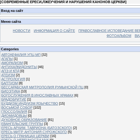
[
СОВРЕМЕННЫЕ ЕРЕСИ,ЛЖЕУЧЕНИЯ И НАРУШЕНИЯ КАНОНОВ ЦЕРКВИ
]
Вход на сайт
Меню сайта
НОВОСТИ
ИНФОРМАЦИЯ О САЙТЕ
ПРАВОСЛАВНОЕ ИСПОВЕДАНИЕ ВЕ
ФОТОАЛЬБОМ
ВИ
Categories
АВТОКЕФАЛИЯ УПЦ МП
[32]
АГАПЫ
[1]
АМОРАЛИЗМ
[3]
АНТИХАЛКИДОНИТЫ
[46]
АПЭ И КПД
[0]
АТЕИЗМ
[2]
АСТРОЛОГИЯ
[1]
БАПТИЗМ
[8]
БЕССАРАБСКАЯ МИТРОПОЛИЯ РУМЫНСКОЙ ПЦ
[0]
БИОЭТИКА
[10]
БОГОСЛУЖЕНИЯ В ИНОСЛАВНЫХ ХРАМАХ
[6]
БРАДОБРИТИЕ
[1]
БУДДИЗМ ИНДУИЗМ ЯЗЫЧЕСТВО
[15]
ВОСЬМОЙ СОБОР
[102]
ГЛОССОЛАЛИЯ
[1]
ДИОМИДОВЦЫ
[0]
ДУХОВНОЕ ОБРАЗОВАНИЕ
[81]
ЕВАНГЕЛЬСКИЕ ГРУППЫ
[3]
ЕРЕСЬ АРХИМ. ТАВРИОНА (БАТОЗСКОГО)
[2]
ЕРЕСЬ МИТР. АНТОНИЯ СУРОЖСКОГО
[5]
ЕРЕСЬ О ГРАНИЦАХ ЦЕРКВИ
[16]
ЕРЕСЬ О НЕВЕЧНОСТИ МУК
[9]