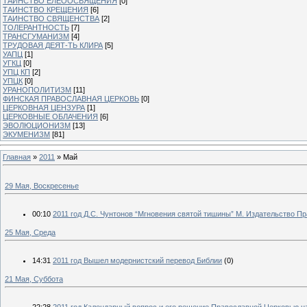
ТАИНСТВО ЕЛЕООСВЯЩЕНИЯ
[0]
ТАИНСТВО КРЕЩЕНИЯ
[6]
ТАИНСТВО СВЯЩЕНСТВА
[2]
ТОЛЕРАНТНОСТЬ
[7]
ТРАНСГУМАНИЗМ
[4]
ТРУДОВАЯ ДЕЯТ-ТЬ КЛИРА
[5]
УАПЦ
[1]
УГКЦ
[0]
УПЦ КП
[2]
УПЦК
[0]
УРАНОПОЛИТИЗМ
[11]
ФИНСКАЯ ПРАВОСЛАВНАЯ ЦЕРКОВЬ
[0]
ЦЕРКОВНАЯ ЦЕНЗУРА
[1]
ЦЕРКОВНЫЕ ОБЛАЧЕНИЯ
[6]
ЭВОЛЮЦИОНИЗМ
[13]
ЭКУМЕНИЗМ
[81]
Главная
»
2011
»
Май
29 Мая, Воскресенье
00:10
2011 год Д.С. Чунтонов “Мгновения святой тишины” М. Издательство Пр
25 Мая, Среда
14:31
2011 год Вышел модернистский перевод Библии
(0)
21 Мая, Суббота
22:28
2011 год Календарный вопрос и его решение Православной Церковью н