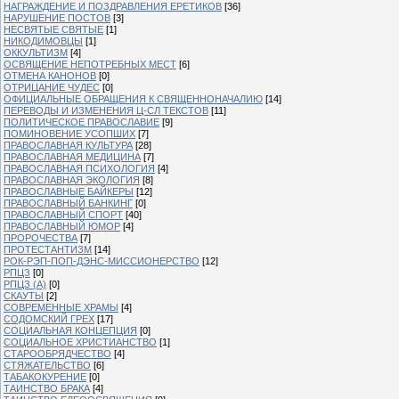
НАГРАЖДЕНИЕ И ПОЗДРАВЛЕНИЯ ЕРЕТИКОВ
[36]
НАРУШЕНИЕ ПОСТОВ
[3]
НЕСВЯТЫЕ СВЯТЫЕ
[1]
НИКОДИМОВЦЫ
[1]
ОККУЛЬТИЗМ
[4]
ОСВЯЩЕНИЕ НЕПОТРЕБНЫХ МЕСТ
[6]
ОТМЕНА КАНОНОВ
[0]
ОТРИЦАНИЕ ЧУДЕС
[0]
ОФИЦИАЛЬНЫЕ ОБРАЩЕНИЯ К СВЯЩЕННОНАЧАЛИЮ
[14]
ПЕРЕВОДЫ И ИЗМЕНЕНИЯ Ц-СЛ ТЕКСТОВ
[11]
ПОЛИТИЧЕСКОЕ ПРАВОСЛАВИЕ
[9]
ПОМИНОВЕНИЕ УСОПШИХ
[7]
ПРАВОСЛАВНАЯ КУЛЬТУРА
[28]
ПРАВОСЛАВНАЯ МЕДИЦИНА
[7]
ПРАВОСЛАВНАЯ ПСИХОЛОГИЯ
[4]
ПРАВОСЛАВНАЯ ЭКОЛОГИЯ
[8]
ПРАВОСЛАВНЫЕ БАЙКЕРЫ
[12]
ПРАВОСЛАВНЫЙ БАНКИНГ
[0]
ПРАВОСЛАВНЫЙ СПОРТ
[40]
ПРАВОСЛАВНЫЙ ЮМОР
[4]
ПРОРОЧЕСТВА
[7]
ПРОТЕСТАНТИЗМ
[14]
РОК-РЭП-ПОП-ДЭНС-МИССИОНЕРСТВО
[12]
РПЦЗ
[0]
РПЦЗ (А)
[0]
СКАУТЫ
[2]
СОВРЕМЕННЫЕ ХРАМЫ
[4]
СОДОМСКИЙ ГРЕХ
[17]
СОЦИАЛЬНАЯ КОНЦЕПЦИЯ
[0]
СОЦИАЛЬНОЕ ХРИСТИАНСТВО
[1]
СТАРООБРЯДЧЕСТВО
[4]
СТЯЖАТЕЛЬСТВО
[6]
ТАБАКОКУРЕНИЕ
[0]
ТАИНСТВО БРАКА
[4]