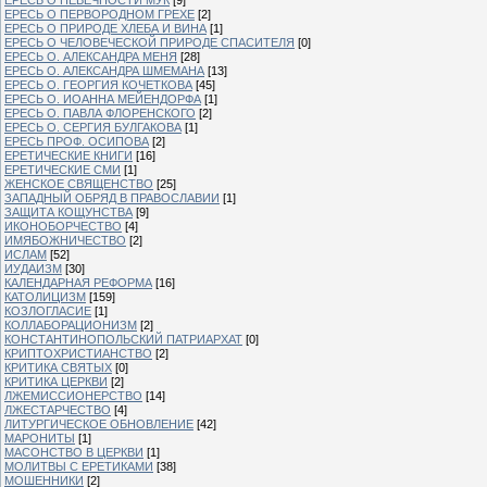
ЕРЕСЬ О ПЕРВОРОДНОМ ГРЕХЕ
[2]
ЕРЕСЬ О ПРИРОДЕ ХЛЕБА И ВИНА
[1]
ЕРЕСЬ О ЧЕЛОВЕЧЕСКОЙ ПРИРОДЕ СПАСИТЕЛЯ
[0]
ЕРЕСЬ О. АЛЕКСАНДРА МЕНЯ
[28]
ЕРЕСЬ О. АЛЕКСАНДРА ШМЕМАНА
[13]
ЕРЕСЬ О. ГЕОРГИЯ КОЧЕТКОВА
[45]
ЕРЕСЬ О. ИОАННА МЕЙЕНДОРФА
[1]
ЕРЕСЬ О. ПАВЛА ФЛОРЕНСКОГО
[2]
ЕРЕСЬ О. СЕРГИЯ БУЛГАКОВА
[1]
ЕРЕСЬ ПРОФ. ОСИПОВА
[2]
ЕРЕТИЧЕСКИЕ КНИГИ
[16]
ЕРЕТИЧЕСКИЕ СМИ
[1]
ЖЕНСКОЕ СВЯЩЕНСТВО
[25]
ЗАПАДНЫЙ ОБРЯД В ПРАВОСЛАВИИ
[1]
ЗАЩИТА КОЩУНСТВА
[9]
ИКОНОБОРЧЕСТВО
[4]
ИМЯБОЖНИЧЕСТВО
[2]
ИСЛАМ
[52]
ИУДАИЗМ
[30]
КАЛЕНДАРНАЯ РЕФОРМА
[16]
КАТОЛИЦИЗМ
[159]
КОЗЛОГЛАСИЕ
[1]
КОЛЛАБОРАЦИОНИЗМ
[2]
КОНСТАНТИНОПОЛЬСКИЙ ПАТРИАРХАТ
[0]
КРИПТОХРИСТИАНСТВО
[2]
КРИТИКА СВЯТЫХ
[0]
КРИТИКА ЦЕРКВИ
[2]
ЛЖЕМИССИОНЕРСТВО
[14]
ЛЖЕСТАРЧЕСТВО
[4]
ЛИТУРГИЧЕСКОЕ ОБНОВЛЕНИЕ
[42]
МАРОНИТЫ
[1]
МАСОНСТВО В ЦЕРКВИ
[1]
МОЛИТВЫ С ЕРЕТИКАМИ
[38]
МОШЕННИКИ
[2]