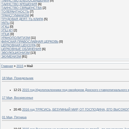
ТАИНСТВО ЕЛЕООСВЯЩЕНИЯ
[0]
ТАИНСТВО КРЕЩЕНИЯ
[6]
ТАИНСТВО СВЯЩЕНСТВА
[2]
ТОЛЕРАНТНОСТЬ
[7]
ТРАНСГУМАНИЗМ
[4]
ТРУДОВАЯ ДЕЯТ-ТЬ КЛИРА
[5]
УАПЦ
[1]
УГКЦ
[0]
УПЦ КП
[2]
УПЦК
[0]
УРАНОПОЛИТИЗМ
[11]
ФИНСКАЯ ПРАВОСЛАВНАЯ ЦЕРКОВЬ
[0]
ЦЕРКОВНАЯ ЦЕНЗУРА
[1]
ЦЕРКОВНЫЕ ОБЛАЧЕНИЯ
[6]
ЭВОЛЮЦИОНИЗМ
[13]
ЭКУМЕНИЗМ
[81]
Главная
»
2015
»
Май
18 Мая, Понедельник
12:21
2015 год Идолопоклонники под омофором Донского ставропигиального
17 Мая, Воскресенье
20:45
2016 год ТРЯСИСЬ, БЕЗУМНЫЙ МИР, ОТ ГОСПОДИНА, ЕГО ВЫСО
01 Мая, Пятница
19:15
2015 год Лукашенко не считает архиереев за людей - по его мнению, "не