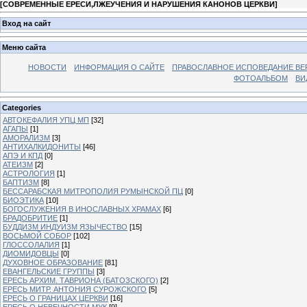
[
СОВРЕМЕННЫЕ ЕРЕСИ,ЛЖЕУЧЕНИЯ И НАРУШЕНИЯ КАНОНОВ ЦЕРКВИ
]
Вход на сайт
Меню сайта
НОВОСТИ
ИНФОРМАЦИЯ О САЙТЕ
ПРАВОСЛАВНОЕ ИСПОВЕДАНИЕ ВЕ
ФОТОАЛЬБОМ
ВИ
Categories
АВТОКЕФАЛИЯ УПЦ МП
[32]
АГАПЫ
[1]
АМОРАЛИЗМ
[3]
АНТИХАЛКИДОНИТЫ
[46]
АПЭ И КПД
[0]
АТЕИЗМ
[2]
АСТРОЛОГИЯ
[1]
БАПТИЗМ
[8]
БЕССАРАБСКАЯ МИТРОПОЛИЯ РУМЫНСКОЙ ПЦ
[0]
БИОЭТИКА
[10]
БОГОСЛУЖЕНИЯ В ИНОСЛАВНЫХ ХРАМАХ
[6]
БРАДОБРИТИЕ
[1]
БУДДИЗМ ИНДУИЗМ ЯЗЫЧЕСТВО
[15]
ВОСЬМОЙ СОБОР
[102]
ГЛОССОЛАЛИЯ
[1]
ДИОМИДОВЦЫ
[0]
ДУХОВНОЕ ОБРАЗОВАНИЕ
[81]
ЕВАНГЕЛЬСКИЕ ГРУППЫ
[3]
ЕРЕСЬ АРХИМ. ТАВРИОНА (БАТОЗСКОГО)
[2]
ЕРЕСЬ МИТР. АНТОНИЯ СУРОЖСКОГО
[5]
ЕРЕСЬ О ГРАНИЦАХ ЦЕРКВИ
[16]
ЕРЕСЬ О НЕВЕЧНОСТИ МУК
[9]