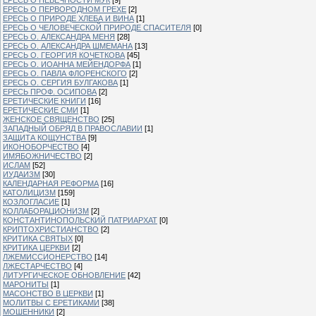
ЕРЕСЬ О ПЕРВОРОДНОМ ГРЕХЕ
[2]
ЕРЕСЬ О ПРИРОДЕ ХЛЕБА И ВИНА
[1]
ЕРЕСЬ О ЧЕЛОВЕЧЕСКОЙ ПРИРОДЕ СПАСИТЕЛЯ
[0]
ЕРЕСЬ О. АЛЕКСАНДРА МЕНЯ
[28]
ЕРЕСЬ О. АЛЕКСАНДРА ШМЕМАНА
[13]
ЕРЕСЬ О. ГЕОРГИЯ КОЧЕТКОВА
[45]
ЕРЕСЬ О. ИОАННА МЕЙЕНДОРФА
[1]
ЕРЕСЬ О. ПАВЛА ФЛОРЕНСКОГО
[2]
ЕРЕСЬ О. СЕРГИЯ БУЛГАКОВА
[1]
ЕРЕСЬ ПРОФ. ОСИПОВА
[2]
ЕРЕТИЧЕСКИЕ КНИГИ
[16]
ЕРЕТИЧЕСКИЕ СМИ
[1]
ЖЕНСКОЕ СВЯЩЕНСТВО
[25]
ЗАПАДНЫЙ ОБРЯД В ПРАВОСЛАВИИ
[1]
ЗАЩИТА КОЩУНСТВА
[9]
ИКОНОБОРЧЕСТВО
[4]
ИМЯБОЖНИЧЕСТВО
[2]
ИСЛАМ
[52]
ИУДАИЗМ
[30]
КАЛЕНДАРНАЯ РЕФОРМА
[16]
КАТОЛИЦИЗМ
[159]
КОЗЛОГЛАСИЕ
[1]
КОЛЛАБОРАЦИОНИЗМ
[2]
КОНСТАНТИНОПОЛЬСКИЙ ПАТРИАРХАТ
[0]
КРИПТОХРИСТИАНСТВО
[2]
КРИТИКА СВЯТЫХ
[0]
КРИТИКА ЦЕРКВИ
[2]
ЛЖЕМИССИОНЕРСТВО
[14]
ЛЖЕСТАРЧЕСТВО
[4]
ЛИТУРГИЧЕСКОЕ ОБНОВЛЕНИЕ
[42]
МАРОНИТЫ
[1]
МАСОНСТВО В ЦЕРКВИ
[1]
МОЛИТВЫ С ЕРЕТИКАМИ
[38]
МОШЕННИКИ
[2]