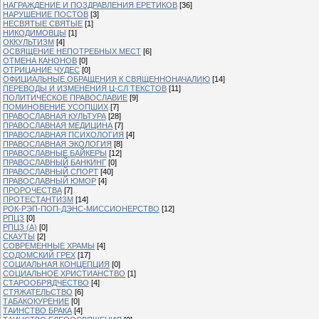
НАГРАЖДЕНИЕ И ПОЗДРАВЛЕНИЯ ЕРЕТИКОВ
[36]
НАРУШЕНИЕ ПОСТОВ
[3]
НЕСВЯТЫЕ СВЯТЫЕ
[1]
НИКОДИМОВЦЫ
[1]
ОККУЛЬТИЗМ
[4]
ОСВЯЩЕНИЕ НЕПОТРЕБНЫХ МЕСТ
[6]
ОТМЕНА КАНОНОВ
[0]
ОТРИЦАНИЕ ЧУДЕС
[0]
ОФИЦИАЛЬНЫЕ ОБРАЩЕНИЯ К СВЯЩЕННОНАЧАЛИЮ
[14]
ПЕРЕВОДЫ И ИЗМЕНЕНИЯ Ц-СЛ ТЕКСТОВ
[11]
ПОЛИТИЧЕСКОЕ ПРАВОСЛАВИЕ
[9]
ПОМИНОВЕНИЕ УСОПШИХ
[7]
ПРАВОСЛАВНАЯ КУЛЬТУРА
[28]
ПРАВОСЛАВНАЯ МЕДИЦИНА
[7]
ПРАВОСЛАВНАЯ ПСИХОЛОГИЯ
[4]
ПРАВОСЛАВНАЯ ЭКОЛОГИЯ
[8]
ПРАВОСЛАВНЫЕ БАЙКЕРЫ
[12]
ПРАВОСЛАВНЫЙ БАНКИНГ
[0]
ПРАВОСЛАВНЫЙ СПОРТ
[40]
ПРАВОСЛАВНЫЙ ЮМОР
[4]
ПРОРОЧЕСТВА
[7]
ПРОТЕСТАНТИЗМ
[14]
РОК-РЭП-ПОП-ДЭНС-МИССИОНЕРСТВО
[12]
РПЦЗ
[0]
РПЦЗ (А)
[0]
СКАУТЫ
[2]
СОВРЕМЕННЫЕ ХРАМЫ
[4]
СОДОМСКИЙ ГРЕХ
[17]
СОЦИАЛЬНАЯ КОНЦЕПЦИЯ
[0]
СОЦИАЛЬНОЕ ХРИСТИАНСТВО
[1]
СТАРООБРЯДЧЕСТВО
[4]
СТЯЖАТЕЛЬСТВО
[6]
ТАБАКОКУРЕНИЕ
[0]
ТАИНСТВО БРАКА
[4]