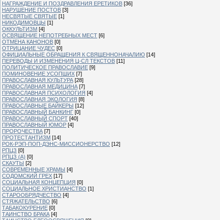
НАГРАЖДЕНИЕ И ПОЗДРАВЛЕНИЯ ЕРЕТИКОВ
[36]
НАРУШЕНИЕ ПОСТОВ
[3]
НЕСВЯТЫЕ СВЯТЫЕ
[1]
НИКОДИМОВЦЫ
[1]
ОККУЛЬТИЗМ
[4]
ОСВЯЩЕНИЕ НЕПОТРЕБНЫХ МЕСТ
[6]
ОТМЕНА КАНОНОВ
[0]
ОТРИЦАНИЕ ЧУДЕС
[0]
ОФИЦИАЛЬНЫЕ ОБРАЩЕНИЯ К СВЯЩЕННОНАЧАЛИЮ
[14]
ПЕРЕВОДЫ И ИЗМЕНЕНИЯ Ц-СЛ ТЕКСТОВ
[11]
ПОЛИТИЧЕСКОЕ ПРАВОСЛАВИЕ
[9]
ПОМИНОВЕНИЕ УСОПШИХ
[7]
ПРАВОСЛАВНАЯ КУЛЬТУРА
[28]
ПРАВОСЛАВНАЯ МЕДИЦИНА
[7]
ПРАВОСЛАВНАЯ ПСИХОЛОГИЯ
[4]
ПРАВОСЛАВНАЯ ЭКОЛОГИЯ
[8]
ПРАВОСЛАВНЫЕ БАЙКЕРЫ
[12]
ПРАВОСЛАВНЫЙ БАНКИНГ
[0]
ПРАВОСЛАВНЫЙ СПОРТ
[40]
ПРАВОСЛАВНЫЙ ЮМОР
[4]
ПРОРОЧЕСТВА
[7]
ПРОТЕСТАНТИЗМ
[14]
РОК-РЭП-ПОП-ДЭНС-МИССИОНЕРСТВО
[12]
РПЦЗ
[0]
РПЦЗ (А)
[0]
СКАУТЫ
[2]
СОВРЕМЕННЫЕ ХРАМЫ
[4]
СОДОМСКИЙ ГРЕХ
[17]
СОЦИАЛЬНАЯ КОНЦЕПЦИЯ
[0]
СОЦИАЛЬНОЕ ХРИСТИАНСТВО
[1]
СТАРООБРЯДЧЕСТВО
[4]
СТЯЖАТЕЛЬСТВО
[6]
ТАБАКОКУРЕНИЕ
[0]
ТАИНСТВО БРАКА
[4]