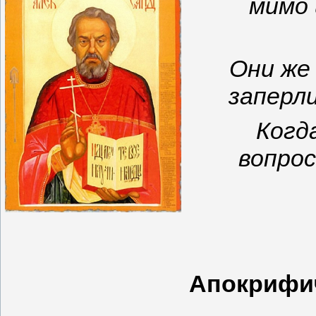
мимо 
Они же
заперли
Когда
вопрос
Апокрифич