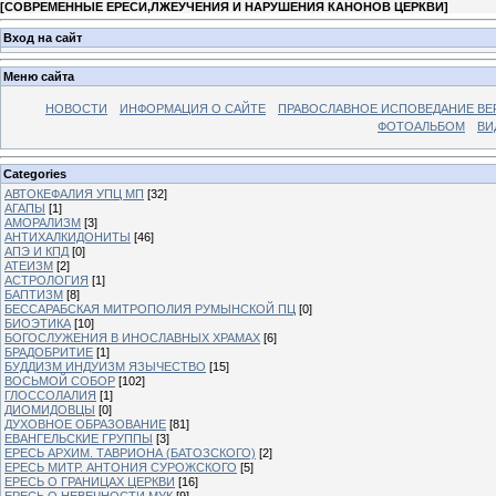
[
СОВРЕМЕННЫЕ ЕРЕСИ,ЛЖЕУЧЕНИЯ И НАРУШЕНИЯ КАНОНОВ ЦЕРКВИ
]
Вход на сайт
Меню сайта
НОВОСТИ
ИНФОРМАЦИЯ О САЙТЕ
ПРАВОСЛАВНОЕ ИСПОВЕДАНИЕ ВЕ
ФОТОАЛЬБОМ
ВИ
Categories
АВТОКЕФАЛИЯ УПЦ МП
[32]
АГАПЫ
[1]
АМОРАЛИЗМ
[3]
АНТИХАЛКИДОНИТЫ
[46]
АПЭ И КПД
[0]
АТЕИЗМ
[2]
АСТРОЛОГИЯ
[1]
БАПТИЗМ
[8]
БЕССАРАБСКАЯ МИТРОПОЛИЯ РУМЫНСКОЙ ПЦ
[0]
БИОЭТИКА
[10]
БОГОСЛУЖЕНИЯ В ИНОСЛАВНЫХ ХРАМАХ
[6]
БРАДОБРИТИЕ
[1]
БУДДИЗМ ИНДУИЗМ ЯЗЫЧЕСТВО
[15]
ВОСЬМОЙ СОБОР
[102]
ГЛОССОЛАЛИЯ
[1]
ДИОМИДОВЦЫ
[0]
ДУХОВНОЕ ОБРАЗОВАНИЕ
[81]
ЕВАНГЕЛЬСКИЕ ГРУППЫ
[3]
ЕРЕСЬ АРХИМ. ТАВРИОНА (БАТОЗСКОГО)
[2]
ЕРЕСЬ МИТР. АНТОНИЯ СУРОЖСКОГО
[5]
ЕРЕСЬ О ГРАНИЦАХ ЦЕРКВИ
[16]
ЕРЕСЬ О НЕВЕЧНОСТИ МУК
[9]