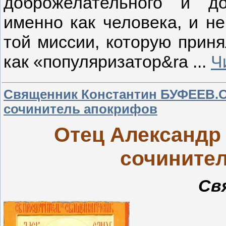
доброжелательного и до
именно как человека, и не
той миссии, которую приня
как «популяризатор&ra
...
Ч
Священник Константин БУФЕЕВ.О
сочинитель апокрифов
Отец Александр 
сочините
Св