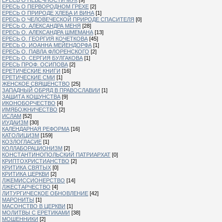
ЕРЕСЬ О ПЕРВОРОДНОМ ГРЕХЕ
[2]
ЕРЕСЬ О ПРИРОДЕ ХЛЕБА И ВИНА
[1]
ЕРЕСЬ О ЧЕЛОВЕЧЕСКОЙ ПРИРОДЕ СПАСИТЕЛЯ
[0]
ЕРЕСЬ О. АЛЕКСАНДРА МЕНЯ
[28]
ЕРЕСЬ О. АЛЕКСАНДРА ШМЕМАНА
[13]
ЕРЕСЬ О. ГЕОРГИЯ КОЧЕТКОВА
[45]
ЕРЕСЬ О. ИОАННА МЕЙЕНДОРФА
[1]
ЕРЕСЬ О. ПАВЛА ФЛОРЕНСКОГО
[2]
ЕРЕСЬ О. СЕРГИЯ БУЛГАКОВА
[1]
ЕРЕСЬ ПРОФ. ОСИПОВА
[2]
ЕРЕТИЧЕСКИЕ КНИГИ
[16]
ЕРЕТИЧЕСКИЕ СМИ
[1]
ЖЕНСКОЕ СВЯЩЕНСТВО
[25]
ЗАПАДНЫЙ ОБРЯД В ПРАВОСЛАВИИ
[1]
ЗАЩИТА КОЩУНСТВА
[9]
ИКОНОБОРЧЕСТВО
[4]
ИМЯБОЖНИЧЕСТВО
[2]
ИСЛАМ
[52]
ИУДАИЗМ
[30]
КАЛЕНДАРНАЯ РЕФОРМА
[16]
КАТОЛИЦИЗМ
[159]
КОЗЛОГЛАСИЕ
[1]
КОЛЛАБОРАЦИОНИЗМ
[2]
КОНСТАНТИНОПОЛЬСКИЙ ПАТРИАРХАТ
[0]
КРИПТОХРИСТИАНСТВО
[2]
КРИТИКА СВЯТЫХ
[0]
КРИТИКА ЦЕРКВИ
[2]
ЛЖЕМИССИОНЕРСТВО
[14]
ЛЖЕСТАРЧЕСТВО
[4]
ЛИТУРГИЧЕСКОЕ ОБНОВЛЕНИЕ
[42]
МАРОНИТЫ
[1]
МАСОНСТВО В ЦЕРКВИ
[1]
МОЛИТВЫ С ЕРЕТИКАМИ
[38]
МОШЕННИКИ
[2]