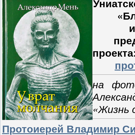
Униатск
«Бл
и
пре
проекта
про
на фот
Алекса
«Жизнь 
Протоиерей Владимир С