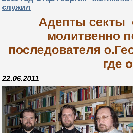
служил
Адепты секты 
молитвенно п
последователя о.Гео
где 
22.06.2011