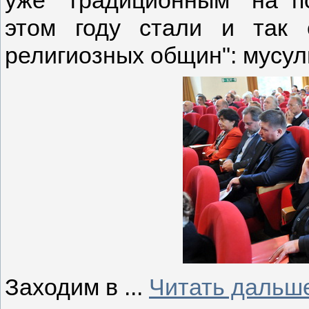
уже "традиционным" на п
этом году стали и так с
религиозных общин": мусу
Заходим в
...
Читать дальш