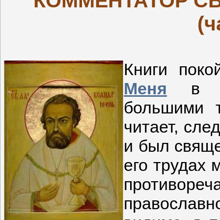
КОММЕНТАТОР С
(ч
Книги поко
Меня
в на
большими т
читает, сле
и был свящ
его трудах 
противо
православн