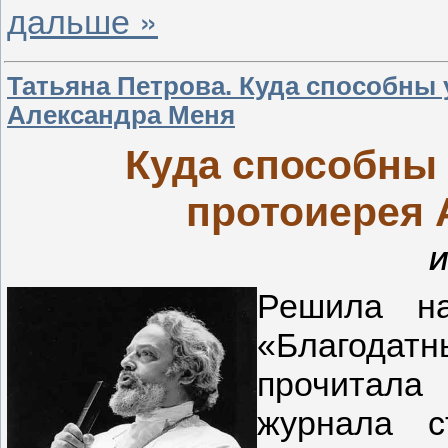
дальше »
Татьяна Петрова. Куда способны 
Александра Меня
Куда способны 
протоиерея 
И
Решила на
«Благодат
прочитала
журнала с