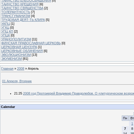
ТАИНСТВО ЕЛЕООСВЯЩЕНИЯ
[0]
ТАИНСТВО КРЕЩЕНИЯ
[6]
ТАИНСТВО СВЯЩЕНСТВА
[2]
ТОЛЕРАНТНОСТЬ
[7]
ТРАНСГУМАНИЗМ
[4]
ТРУДОВАЯ ДЕЯТ-ТЬ КЛИРА
[5]
УАПЦ
[1]
УГКЦ
[0]
УПЦ КП
[2]
УПЦК
[0]
УРАНОПОЛИТИЗМ
[11]
ФИНСКАЯ ПРАВОСЛАВНАЯ ЦЕРКОВЬ
[0]
ЦЕРКОВНАЯ ЦЕНЗУРА
[1]
ЦЕРКОВНЫЕ ОБЛАЧЕНИЯ
[6]
ЭВОЛЮЦИОНИЗМ
[13]
ЭКУМЕНИЗМ
[81]
Главная
»
2008
»
Апрель
01 Апреля, Вторник
21:25
2008 год Протоиерей Владимир Правдолюбов. О «литургическом возро
Calendar
Пн
Вт
1
7
8
14
15