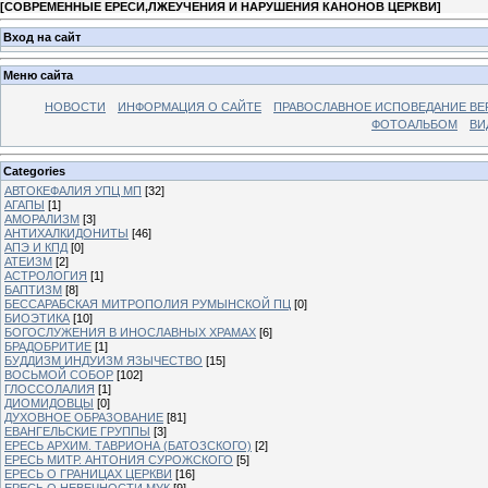
[
СОВРЕМЕННЫЕ ЕРЕСИ,ЛЖЕУЧЕНИЯ И НАРУШЕНИЯ КАНОНОВ ЦЕРКВИ
]
Вход на сайт
Меню сайта
НОВОСТИ
ИНФОРМАЦИЯ О САЙТЕ
ПРАВОСЛАВНОЕ ИСПОВЕДАНИЕ ВЕ
ФОТОАЛЬБОМ
ВИ
Categories
АВТОКЕФАЛИЯ УПЦ МП
[32]
АГАПЫ
[1]
АМОРАЛИЗМ
[3]
АНТИХАЛКИДОНИТЫ
[46]
АПЭ И КПД
[0]
АТЕИЗМ
[2]
АСТРОЛОГИЯ
[1]
БАПТИЗМ
[8]
БЕССАРАБСКАЯ МИТРОПОЛИЯ РУМЫНСКОЙ ПЦ
[0]
БИОЭТИКА
[10]
БОГОСЛУЖЕНИЯ В ИНОСЛАВНЫХ ХРАМАХ
[6]
БРАДОБРИТИЕ
[1]
БУДДИЗМ ИНДУИЗМ ЯЗЫЧЕСТВО
[15]
ВОСЬМОЙ СОБОР
[102]
ГЛОССОЛАЛИЯ
[1]
ДИОМИДОВЦЫ
[0]
ДУХОВНОЕ ОБРАЗОВАНИЕ
[81]
ЕВАНГЕЛЬСКИЕ ГРУППЫ
[3]
ЕРЕСЬ АРХИМ. ТАВРИОНА (БАТОЗСКОГО)
[2]
ЕРЕСЬ МИТР. АНТОНИЯ СУРОЖСКОГО
[5]
ЕРЕСЬ О ГРАНИЦАХ ЦЕРКВИ
[16]
ЕРЕСЬ О НЕВЕЧНОСТИ МУК
[9]