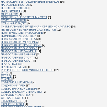
НАГРАЖДЕНИЕ И ПОЗДРАВЛЕНИЯ ЕРЕТИКОВ
[36]
НАРУШЕНИЕ ПОСТОВ
[3]
НЕСВЯТЫЕ СВЯТЫЕ
[1]
НИКОДИМОВЦЫ
[1]
ОККУЛЬТИЗМ
[4]
ОСВЯЩЕНИЕ НЕПОТРЕБНЫХ МЕСТ
[6]
ОТМЕНА КАНОНОВ
[0]
ОТРИЦАНИЕ ЧУДЕС
[0]
ОФИЦИАЛЬНЫЕ ОБРАЩЕНИЯ К СВЯЩЕННОНАЧАЛИЮ
[14]
ПЕРЕВОДЫ И ИЗМЕНЕНИЯ Ц-СЛ ТЕКСТОВ
[11]
ПОЛИТИЧЕСКОЕ ПРАВОСЛАВИЕ
[9]
ПОМИНОВЕНИЕ УСОПШИХ
[7]
ПРАВОСЛАВНАЯ КУЛЬТУРА
[28]
ПРАВОСЛАВНАЯ МЕДИЦИНА
[7]
ПРАВОСЛАВНАЯ ПСИХОЛОГИЯ
[4]
ПРАВОСЛАВНАЯ ЭКОЛОГИЯ
[8]
ПРАВОСЛАВНЫЕ БАЙКЕРЫ
[12]
ПРАВОСЛАВНЫЙ БАНКИНГ
[0]
ПРАВОСЛАВНЫЙ СПОРТ
[40]
ПРАВОСЛАВНЫЙ ЮМОР
[4]
ПРОРОЧЕСТВА
[7]
ПРОТЕСТАНТИЗМ
[14]
РОК-РЭП-ПОП-ДЭНС-МИССИОНЕРСТВО
[12]
РПЦЗ
[0]
РПЦЗ (А)
[0]
СКАУТЫ
[2]
СОВРЕМЕННЫЕ ХРАМЫ
[4]
СОДОМСКИЙ ГРЕХ
[17]
СОЦИАЛЬНАЯ КОНЦЕПЦИЯ
[0]
СОЦИАЛЬНОЕ ХРИСТИАНСТВО
[1]
СТАРООБРЯДЧЕСТВО
[4]
СТЯЖАТЕЛЬСТВО
[6]
ТАБАКОКУРЕНИЕ
[0]
ТАИНСТВО БРАКА
[4]