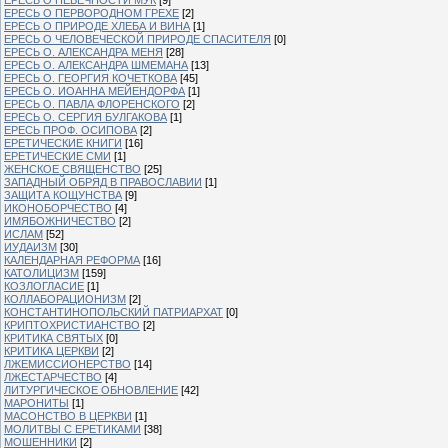
ЕРЕСЬ О ПЕРВОРОДНОМ ГРЕХЕ
[2]
ЕРЕСЬ О ПРИРОДЕ ХЛЕБА И ВИНА
[1]
ЕРЕСЬ О ЧЕЛОВЕЧЕСКОЙ ПРИРОДЕ СПАСИТЕЛЯ
[0]
ЕРЕСЬ О. АЛЕКСАНДРА МЕНЯ
[28]
ЕРЕСЬ О. АЛЕКСАНДРА ШМЕМАНА
[13]
ЕРЕСЬ О. ГЕОРГИЯ КОЧЕТКОВА
[45]
ЕРЕСЬ О. ИОАННА МЕЙЕНДОРФА
[1]
ЕРЕСЬ О. ПАВЛА ФЛОРЕНСКОГО
[2]
ЕРЕСЬ О. СЕРГИЯ БУЛГАКОВА
[1]
ЕРЕСЬ ПРОФ. ОСИПОВА
[2]
ЕРЕТИЧЕСКИЕ КНИГИ
[16]
ЕРЕТИЧЕСКИЕ СМИ
[1]
ЖЕНСКОЕ СВЯЩЕНСТВО
[25]
ЗАПАДНЫЙ ОБРЯД В ПРАВОСЛАВИИ
[1]
ЗАЩИТА КОЩУНСТВА
[9]
ИКОНОБОРЧЕСТВО
[4]
ИМЯБОЖНИЧЕСТВО
[2]
ИСЛАМ
[52]
ИУДАИЗМ
[30]
КАЛЕНДАРНАЯ РЕФОРМА
[16]
КАТОЛИЦИЗМ
[159]
КОЗЛОГЛАСИЕ
[1]
КОЛЛАБОРАЦИОНИЗМ
[2]
КОНСТАНТИНОПОЛЬСКИЙ ПАТРИАРХАТ
[0]
КРИПТОХРИСТИАНСТВО
[2]
КРИТИКА СВЯТЫХ
[0]
КРИТИКА ЦЕРКВИ
[2]
ЛЖЕМИССИОНЕРСТВО
[14]
ЛЖЕСТАРЧЕСТВО
[4]
ЛИТУРГИЧЕСКОЕ ОБНОВЛЕНИЕ
[42]
МАРОНИТЫ
[1]
МАСОНСТВО В ЦЕРКВИ
[1]
МОЛИТВЫ С ЕРЕТИКАМИ
[38]
МОШЕННИКИ
[2]