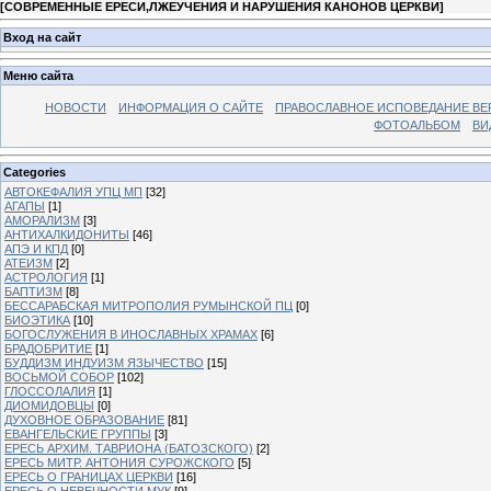
[
СОВРЕМЕННЫЕ ЕРЕСИ,ЛЖЕУЧЕНИЯ И НАРУШЕНИЯ КАНОНОВ ЦЕРКВИ
]
Вход на сайт
Меню сайта
НОВОСТИ
ИНФОРМАЦИЯ О САЙТЕ
ПРАВОСЛАВНОЕ ИСПОВЕДАНИЕ ВЕ
ФОТОАЛЬБОМ
ВИ
Categories
АВТОКЕФАЛИЯ УПЦ МП
[32]
АГАПЫ
[1]
АМОРАЛИЗМ
[3]
АНТИХАЛКИДОНИТЫ
[46]
АПЭ И КПД
[0]
АТЕИЗМ
[2]
АСТРОЛОГИЯ
[1]
БАПТИЗМ
[8]
БЕССАРАБСКАЯ МИТРОПОЛИЯ РУМЫНСКОЙ ПЦ
[0]
БИОЭТИКА
[10]
БОГОСЛУЖЕНИЯ В ИНОСЛАВНЫХ ХРАМАХ
[6]
БРАДОБРИТИЕ
[1]
БУДДИЗМ ИНДУИЗМ ЯЗЫЧЕСТВО
[15]
ВОСЬМОЙ СОБОР
[102]
ГЛОССОЛАЛИЯ
[1]
ДИОМИДОВЦЫ
[0]
ДУХОВНОЕ ОБРАЗОВАНИЕ
[81]
ЕВАНГЕЛЬСКИЕ ГРУППЫ
[3]
ЕРЕСЬ АРХИМ. ТАВРИОНА (БАТОЗСКОГО)
[2]
ЕРЕСЬ МИТР. АНТОНИЯ СУРОЖСКОГО
[5]
ЕРЕСЬ О ГРАНИЦАХ ЦЕРКВИ
[16]
ЕРЕСЬ О НЕВЕЧНОСТИ МУК
[9]