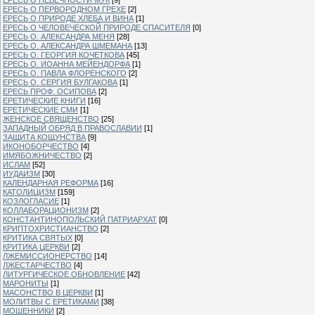
ЕРЕСЬ О ПЕРВОРОДНОМ ГРЕХЕ
[2]
ЕРЕСЬ О ПРИРОДЕ ХЛЕБА И ВИНА
[1]
ЕРЕСЬ О ЧЕЛОВЕЧЕСКОЙ ПРИРОДЕ СПАСИТЕЛЯ
[0]
ЕРЕСЬ О. АЛЕКСАНДРА МЕНЯ
[28]
ЕРЕСЬ О. АЛЕКСАНДРА ШМЕМАНА
[13]
ЕРЕСЬ О. ГЕОРГИЯ КОЧЕТКОВА
[45]
ЕРЕСЬ О. ИОАННА МЕЙЕНДОРФА
[1]
ЕРЕСЬ О. ПАВЛА ФЛОРЕНСКОГО
[2]
ЕРЕСЬ О. СЕРГИЯ БУЛГАКОВА
[1]
ЕРЕСЬ ПРОФ. ОСИПОВА
[2]
ЕРЕТИЧЕСКИЕ КНИГИ
[16]
ЕРЕТИЧЕСКИЕ СМИ
[1]
ЖЕНСКОЕ СВЯЩЕНСТВО
[25]
ЗАПАДНЫЙ ОБРЯД В ПРАВОСЛАВИИ
[1]
ЗАЩИТА КОЩУНСТВА
[9]
ИКОНОБОРЧЕСТВО
[4]
ИМЯБОЖНИЧЕСТВО
[2]
ИСЛАМ
[52]
ИУДАИЗМ
[30]
КАЛЕНДАРНАЯ РЕФОРМА
[16]
КАТОЛИЦИЗМ
[159]
КОЗЛОГЛАСИЕ
[1]
КОЛЛАБОРАЦИОНИЗМ
[2]
КОНСТАНТИНОПОЛЬСКИЙ ПАТРИАРХАТ
[0]
КРИПТОХРИСТИАНСТВО
[2]
КРИТИКА СВЯТЫХ
[0]
КРИТИКА ЦЕРКВИ
[2]
ЛЖЕМИССИОНЕРСТВО
[14]
ЛЖЕСТАРЧЕСТВО
[4]
ЛИТУРГИЧЕСКОЕ ОБНОВЛЕНИЕ
[42]
МАРОНИТЫ
[1]
МАСОНСТВО В ЦЕРКВИ
[1]
МОЛИТВЫ С ЕРЕТИКАМИ
[38]
МОШЕННИКИ
[2]