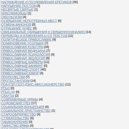
НАГРАЖДЕНИЕ И ПОЗДРАВЛЕНИЯ ЕРЕТИКОВ
[36]
НАРУШЕНИЕ ПОСТОВ
[3]
НЕСВЯТЫЕ СВЯТЫЕ
[1]
НИКОДИМОВЦЫ
[1]
ОККУЛЬТИЗМ
[4]
ОСВЯЩЕНИЕ НЕПОТРЕБНЫХ МЕСТ
[6]
ОТМЕНА КАНОНОВ
[0]
ОТРИЦАНИЕ ЧУДЕС
[0]
ОФИЦИАЛЬНЫЕ ОБРАЩЕНИЯ К СВЯЩЕННОНАЧАЛИЮ
[14]
ПЕРЕВОДЫ И ИЗМЕНЕНИЯ Ц-СЛ ТЕКСТОВ
[11]
ПОЛИТИЧЕСКОЕ ПРАВОСЛАВИЕ
[9]
ПОМИНОВЕНИЕ УСОПШИХ
[7]
ПРАВОСЛАВНАЯ КУЛЬТУРА
[28]
ПРАВОСЛАВНАЯ МЕДИЦИНА
[7]
ПРАВОСЛАВНАЯ ПСИХОЛОГИЯ
[4]
ПРАВОСЛАВНАЯ ЭКОЛОГИЯ
[8]
ПРАВОСЛАВНЫЕ БАЙКЕРЫ
[12]
ПРАВОСЛАВНЫЙ БАНКИНГ
[0]
ПРАВОСЛАВНЫЙ СПОРТ
[40]
ПРАВОСЛАВНЫЙ ЮМОР
[4]
ПРОРОЧЕСТВА
[7]
ПРОТЕСТАНТИЗМ
[14]
РОК-РЭП-ПОП-ДЭНС-МИССИОНЕРСТВО
[12]
РПЦЗ
[0]
РПЦЗ (А)
[0]
СКАУТЫ
[2]
СОВРЕМЕННЫЕ ХРАМЫ
[4]
СОДОМСКИЙ ГРЕХ
[17]
СОЦИАЛЬНАЯ КОНЦЕПЦИЯ
[0]
СОЦИАЛЬНОЕ ХРИСТИАНСТВО
[1]
СТАРООБРЯДЧЕСТВО
[4]
СТЯЖАТЕЛЬСТВО
[6]
ТАБАКОКУРЕНИЕ
[0]
ТАИНСТВО БРАКА
[4]