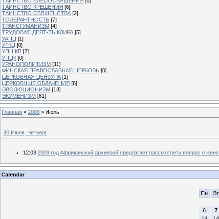
ТАИНСТВО ЕЛЕООСВЯЩЕНИЯ
[0]
ТАИНСТВО КРЕЩЕНИЯ
[6]
ТАИНСТВО СВЯЩЕНСТВА
[2]
ТОЛЕРАНТНОСТЬ
[7]
ТРАНСГУМАНИЗМ
[4]
ТРУДОВАЯ ДЕЯТ-ТЬ КЛИРА
[5]
УАПЦ
[1]
УГКЦ
[0]
УПЦ КП
[2]
УПЦК
[0]
УРАНОПОЛИТИЗМ
[11]
ФИНСКАЯ ПРАВОСЛАВНАЯ ЦЕРКОВЬ
[0]
ЦЕРКОВНАЯ ЦЕНЗУРА
[1]
ЦЕРКОВНЫЕ ОБЛАЧЕНИЯ
[6]
ЭВОЛЮЦИОНИЗМ
[13]
ЭКУМЕНИЗМ
[81]
Главная
»
2009
»
Июль
30 Июля, Четверг
12:03
2009 год Африканский архиерей предлагает рассмотреть вопрос о жен
Calendar
Пн
Вт
6
7
13
14