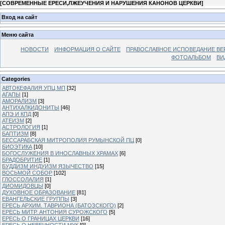
[
СОВРЕМЕННЫЕ ЕРЕСИ,ЛЖЕУЧЕНИЯ И НАРУШЕНИЯ КАНОНОВ ЦЕРКВИ
]
Вход на сайт
Меню сайта
НОВОСТИ
ИНФОРМАЦИЯ О САЙТЕ
ПРАВОСЛАВНОЕ ИСПОВЕДАНИЕ ВЕ
ФОТОАЛЬБОМ
ВИ
Categories
АВТОКЕФАЛИЯ УПЦ МП
[32]
АГАПЫ
[1]
АМОРАЛИЗМ
[3]
АНТИХАЛКИДОНИТЫ
[46]
АПЭ И КПД
[0]
АТЕИЗМ
[2]
АСТРОЛОГИЯ
[1]
БАПТИЗМ
[8]
БЕССАРАБСКАЯ МИТРОПОЛИЯ РУМЫНСКОЙ ПЦ
[0]
БИОЭТИКА
[10]
БОГОСЛУЖЕНИЯ В ИНОСЛАВНЫХ ХРАМАХ
[6]
БРАДОБРИТИЕ
[1]
БУДДИЗМ ИНДУИЗМ ЯЗЫЧЕСТВО
[15]
ВОСЬМОЙ СОБОР
[102]
ГЛОССОЛАЛИЯ
[1]
ДИОМИДОВЦЫ
[0]
ДУХОВНОЕ ОБРАЗОВАНИЕ
[81]
ЕВАНГЕЛЬСКИЕ ГРУППЫ
[3]
ЕРЕСЬ АРХИМ. ТАВРИОНА (БАТОЗСКОГО)
[2]
ЕРЕСЬ МИТР. АНТОНИЯ СУРОЖСКОГО
[5]
ЕРЕСЬ О ГРАНИЦАХ ЦЕРКВИ
[16]
ЕРЕСЬ О НЕВЕЧНОСТИ МУК
[9]