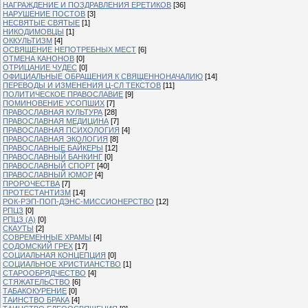
НАГРАЖДЕНИЕ И ПОЗДРАВЛЕНИЯ ЕРЕТИКОВ
[36]
НАРУШЕНИЕ ПОСТОВ
[3]
НЕСВЯТЫЕ СВЯТЫЕ
[1]
НИКОДИМОВЦЫ
[1]
ОККУЛЬТИЗМ
[4]
ОСВЯЩЕНИЕ НЕПОТРЕБНЫХ МЕСТ
[6]
ОТМЕНА КАНОНОВ
[0]
ОТРИЦАНИЕ ЧУДЕС
[0]
ОФИЦИАЛЬНЫЕ ОБРАЩЕНИЯ К СВЯЩЕННОНАЧАЛИЮ
[14]
ПЕРЕВОДЫ И ИЗМЕНЕНИЯ Ц-СЛ ТЕКСТОВ
[11]
ПОЛИТИЧЕСКОЕ ПРАВОСЛАВИЕ
[9]
ПОМИНОВЕНИЕ УСОПШИХ
[7]
ПРАВОСЛАВНАЯ КУЛЬТУРА
[28]
ПРАВОСЛАВНАЯ МЕДИЦИНА
[7]
ПРАВОСЛАВНАЯ ПСИХОЛОГИЯ
[4]
ПРАВОСЛАВНАЯ ЭКОЛОГИЯ
[8]
ПРАВОСЛАВНЫЕ БАЙКЕРЫ
[12]
ПРАВОСЛАВНЫЙ БАНКИНГ
[0]
ПРАВОСЛАВНЫЙ СПОРТ
[40]
ПРАВОСЛАВНЫЙ ЮМОР
[4]
ПРОРОЧЕСТВА
[7]
ПРОТЕСТАНТИЗМ
[14]
РОК-РЭП-ПОП-ДЭНС-МИССИОНЕРСТВО
[12]
РПЦЗ
[0]
РПЦЗ (А)
[0]
СКАУТЫ
[2]
СОВРЕМЕННЫЕ ХРАМЫ
[4]
СОДОМСКИЙ ГРЕХ
[17]
СОЦИАЛЬНАЯ КОНЦЕПЦИЯ
[0]
СОЦИАЛЬНОЕ ХРИСТИАНСТВО
[1]
СТАРООБРЯДЧЕСТВО
[4]
СТЯЖАТЕЛЬСТВО
[6]
ТАБАКОКУРЕНИЕ
[0]
ТАИНСТВО БРАКА
[4]