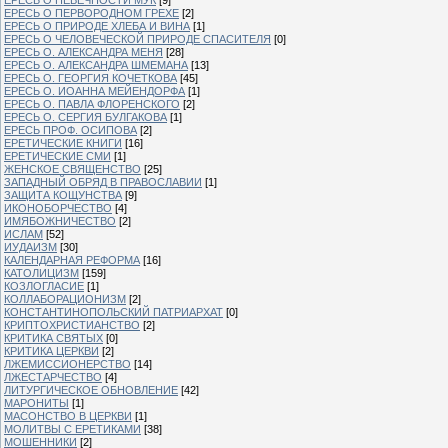
ЕРЕСЬ О ПЕРВОРОДНОМ ГРЕХЕ
[2]
ЕРЕСЬ О ПРИРОДЕ ХЛЕБА И ВИНА
[1]
ЕРЕСЬ О ЧЕЛОВЕЧЕСКОЙ ПРИРОДЕ СПАСИТЕЛЯ
[0]
ЕРЕСЬ О. АЛЕКСАНДРА МЕНЯ
[28]
ЕРЕСЬ О. АЛЕКСАНДРА ШМЕМАНА
[13]
ЕРЕСЬ О. ГЕОРГИЯ КОЧЕТКОВА
[45]
ЕРЕСЬ О. ИОАННА МЕЙЕНДОРФА
[1]
ЕРЕСЬ О. ПАВЛА ФЛОРЕНСКОГО
[2]
ЕРЕСЬ О. СЕРГИЯ БУЛГАКОВА
[1]
ЕРЕСЬ ПРОФ. ОСИПОВА
[2]
ЕРЕТИЧЕСКИЕ КНИГИ
[16]
ЕРЕТИЧЕСКИЕ СМИ
[1]
ЖЕНСКОЕ СВЯЩЕНСТВО
[25]
ЗАПАДНЫЙ ОБРЯД В ПРАВОСЛАВИИ
[1]
ЗАЩИТА КОЩУНСТВА
[9]
ИКОНОБОРЧЕСТВО
[4]
ИМЯБОЖНИЧЕСТВО
[2]
ИСЛАМ
[52]
ИУДАИЗМ
[30]
КАЛЕНДАРНАЯ РЕФОРМА
[16]
КАТОЛИЦИЗМ
[159]
КОЗЛОГЛАСИЕ
[1]
КОЛЛАБОРАЦИОНИЗМ
[2]
КОНСТАНТИНОПОЛЬСКИЙ ПАТРИАРХАТ
[0]
КРИПТОХРИСТИАНСТВО
[2]
КРИТИКА СВЯТЫХ
[0]
КРИТИКА ЦЕРКВИ
[2]
ЛЖЕМИССИОНЕРСТВО
[14]
ЛЖЕСТАРЧЕСТВО
[4]
ЛИТУРГИЧЕСКОЕ ОБНОВЛЕНИЕ
[42]
МАРОНИТЫ
[1]
МАСОНСТВО В ЦЕРКВИ
[1]
МОЛИТВЫ С ЕРЕТИКАМИ
[38]
МОШЕННИКИ
[2]