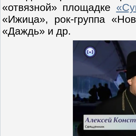
«отвязной» площадке
«Су
«Ижица», рок-группа «Но
«Даждь» и др.