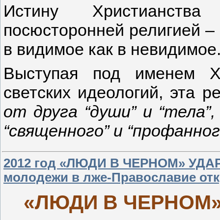
Истину Христианства 
посюсторонней религией – 
в видимое как в невидимое
Выступая под именем Х
светских идеологий, эта р
от друга “души” и “тела”,
“священного” и “профанног
2012 год «ЛЮДИ В ЧЕРНОМ» УДА
молодежи в лже-Православие от
«ЛЮДИ В ЧЕРНОМ»