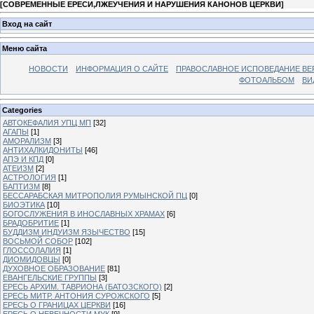
[
СОВРЕМЕННЫЕ ЕРЕСИ,ЛЖЕУЧЕНИЯ И НАРУШЕНИЯ КАНОНОВ ЦЕРКВИ
]
Вход на сайт
Меню сайта
НОВОСТИ
ИНФОРМАЦИЯ О САЙТЕ
ПРАВОСЛАВНОЕ ИСПОВЕДАНИЕ ВЕ
ФОТОАЛЬБОМ
ВИ
Categories
АВТОКЕФАЛИЯ УПЦ МП
[32]
АГАПЫ
[1]
АМОРАЛИЗМ
[3]
АНТИХАЛКИДОНИТЫ
[46]
АПЭ И КПД
[0]
АТЕИЗМ
[2]
АСТРОЛОГИЯ
[1]
БАПТИЗМ
[8]
БЕССАРАБСКАЯ МИТРОПОЛИЯ РУМЫНСКОЙ ПЦ
[0]
БИОЭТИКА
[10]
БОГОСЛУЖЕНИЯ В ИНОСЛАВНЫХ ХРАМАХ
[6]
БРАДОБРИТИЕ
[1]
БУДДИЗМ ИНДУИЗМ ЯЗЫЧЕСТВО
[15]
ВОСЬМОЙ СОБОР
[102]
ГЛОССОЛАЛИЯ
[1]
ДИОМИДОВЦЫ
[0]
ДУХОВНОЕ ОБРАЗОВАНИЕ
[81]
ЕВАНГЕЛЬСКИЕ ГРУППЫ
[3]
ЕРЕСЬ АРХИМ. ТАВРИОНА (БАТОЗСКОГО)
[2]
ЕРЕСЬ МИТР. АНТОНИЯ СУРОЖСКОГО
[5]
ЕРЕСЬ О ГРАНИЦАХ ЦЕРКВИ
[16]
ЕРЕСЬ О НЕВЕЧНОСТИ МУК
[9]