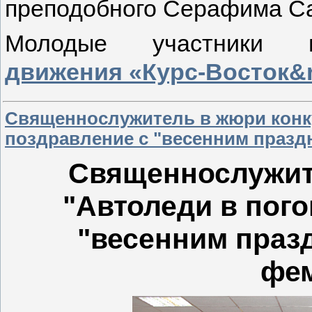
преподобного Серафима Са
Молодые у
частники 
движения «Курс-Восток&
Священнослужитель в жюри конку
поздравление с "весенним праз
Священнослужит
"Автоледи в пого
"весенним праз
фе