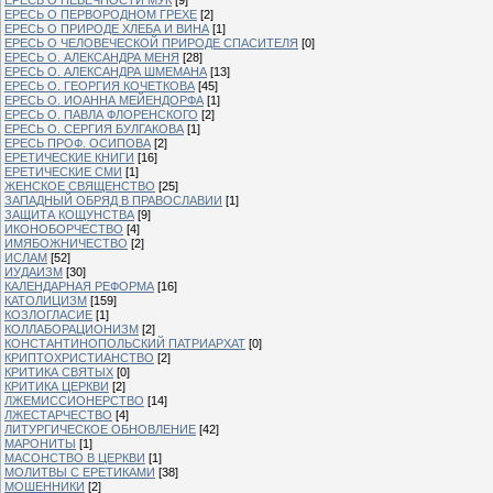
ЕРЕСЬ О ПЕРВОРОДНОМ ГРЕХЕ
[2]
ЕРЕСЬ О ПРИРОДЕ ХЛЕБА И ВИНА
[1]
ЕРЕСЬ О ЧЕЛОВЕЧЕСКОЙ ПРИРОДЕ СПАСИТЕЛЯ
[0]
ЕРЕСЬ О. АЛЕКСАНДРА МЕНЯ
[28]
ЕРЕСЬ О. АЛЕКСАНДРА ШМЕМАНА
[13]
ЕРЕСЬ О. ГЕОРГИЯ КОЧЕТКОВА
[45]
ЕРЕСЬ О. ИОАННА МЕЙЕНДОРФА
[1]
ЕРЕСЬ О. ПАВЛА ФЛОРЕНСКОГО
[2]
ЕРЕСЬ О. СЕРГИЯ БУЛГАКОВА
[1]
ЕРЕСЬ ПРОФ. ОСИПОВА
[2]
ЕРЕТИЧЕСКИЕ КНИГИ
[16]
ЕРЕТИЧЕСКИЕ СМИ
[1]
ЖЕНСКОЕ СВЯЩЕНСТВО
[25]
ЗАПАДНЫЙ ОБРЯД В ПРАВОСЛАВИИ
[1]
ЗАЩИТА КОЩУНСТВА
[9]
ИКОНОБОРЧЕСТВО
[4]
ИМЯБОЖНИЧЕСТВО
[2]
ИСЛАМ
[52]
ИУДАИЗМ
[30]
КАЛЕНДАРНАЯ РЕФОРМА
[16]
КАТОЛИЦИЗМ
[159]
КОЗЛОГЛАСИЕ
[1]
КОЛЛАБОРАЦИОНИЗМ
[2]
КОНСТАНТИНОПОЛЬСКИЙ ПАТРИАРХАТ
[0]
КРИПТОХРИСТИАНСТВО
[2]
КРИТИКА СВЯТЫХ
[0]
КРИТИКА ЦЕРКВИ
[2]
ЛЖЕМИССИОНЕРСТВО
[14]
ЛЖЕСТАРЧЕСТВО
[4]
ЛИТУРГИЧЕСКОЕ ОБНОВЛЕНИЕ
[42]
МАРОНИТЫ
[1]
МАСОНСТВО В ЦЕРКВИ
[1]
МОЛИТВЫ С ЕРЕТИКАМИ
[38]
МОШЕННИКИ
[2]