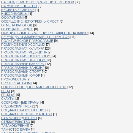
НАГРАЖДЕНИЕ И ПОЗДРАВЛЕНИЯ ЕРЕТИКОВ
[36]
НАРУШЕНИЕ ПОСТОВ
[3]
НЕСВЯТЫЕ СВЯТЫЕ
[1]
НИКОДИМОВЦЫ
[1]
ОККУЛЬТИЗМ
[4]
ОСВЯЩЕНИЕ НЕПОТРЕБНЫХ МЕСТ
[6]
ОТМЕНА КАНОНОВ
[0]
ОТРИЦАНИЕ ЧУДЕС
[0]
ОФИЦИАЛЬНЫЕ ОБРАЩЕНИЯ К СВЯЩЕННОНАЧАЛИЮ
[14]
ПЕРЕВОДЫ И ИЗМЕНЕНИЯ Ц-СЛ ТЕКСТОВ
[11]
ПОЛИТИЧЕСКОЕ ПРАВОСЛАВИЕ
[9]
ПОМИНОВЕНИЕ УСОПШИХ
[7]
ПРАВОСЛАВНАЯ КУЛЬТУРА
[28]
ПРАВОСЛАВНАЯ МЕДИЦИНА
[7]
ПРАВОСЛАВНАЯ ПСИХОЛОГИЯ
[4]
ПРАВОСЛАВНАЯ ЭКОЛОГИЯ
[8]
ПРАВОСЛАВНЫЕ БАЙКЕРЫ
[12]
ПРАВОСЛАВНЫЙ БАНКИНГ
[0]
ПРАВОСЛАВНЫЙ СПОРТ
[40]
ПРАВОСЛАВНЫЙ ЮМОР
[4]
ПРОРОЧЕСТВА
[7]
ПРОТЕСТАНТИЗМ
[14]
РОК-РЭП-ПОП-ДЭНС-МИССИОНЕРСТВО
[12]
РПЦЗ
[0]
РПЦЗ (А)
[0]
СКАУТЫ
[2]
СОВРЕМЕННЫЕ ХРАМЫ
[4]
СОДОМСКИЙ ГРЕХ
[17]
СОЦИАЛЬНАЯ КОНЦЕПЦИЯ
[0]
СОЦИАЛЬНОЕ ХРИСТИАНСТВО
[1]
СТАРООБРЯДЧЕСТВО
[4]
СТЯЖАТЕЛЬСТВО
[6]
ТАБАКОКУРЕНИЕ
[0]
ТАИНСТВО БРАКА
[4]