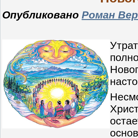
Опубликовано
Роман Ве
Утра
полн
Нов
насто
Несмо
Хри
оста
осно