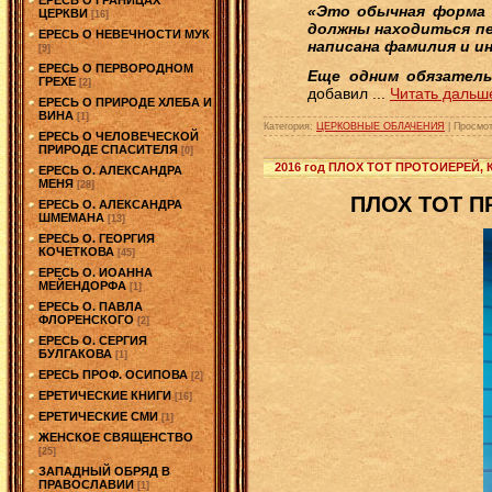
«Это обычная форма 
ЦЕРКВИ
[16]
должны находиться пе
ЕРЕСЬ О НЕВЕЧНОСТИ МУК
написана фамилия и и
[9]
ЕРЕСЬ О ПЕРВОРОДНОМ
Еще одним обязатель
ГРЕХЕ
[2]
добавил
...
Читать дальш
ЕРЕСЬ О ПРИРОДЕ ХЛЕБА И
ВИНА
[1]
Категория:
ЦЕРКОВНЫЕ ОБЛАЧЕНИЯ
|
Просмот
ЕРЕСЬ О ЧЕЛОВЕЧЕСКОЙ
ПРИРОДЕ СПАСИТЕЛЯ
[0]
2016 год ПЛОХ ТОТ ПРОТОИЕРЕЙ,
ЕРЕСЬ О. АЛЕКСАНДРА
МЕНЯ
[28]
ПЛОХ ТОТ П
ЕРЕСЬ О. АЛЕКСАНДРА
ШМЕМАНА
[13]
ЕРЕСЬ О. ГЕОРГИЯ
КОЧЕТКОВА
[45]
ЕРЕСЬ О. ИОАННА
МЕЙЕНДОРФА
[1]
ЕРЕСЬ О. ПАВЛА
ФЛОРЕНСКОГО
[2]
ЕРЕСЬ О. СЕРГИЯ
БУЛГАКОВА
[1]
ЕРЕСЬ ПРОФ. ОСИПОВА
[2]
ЕРЕТИЧЕСКИЕ КНИГИ
[16]
ЕРЕТИЧЕСКИЕ СМИ
[1]
ЖЕНСКОЕ СВЯЩЕНСТВО
[25]
ЗАПАДНЫЙ ОБРЯД В
ПРАВОСЛАВИИ
[1]