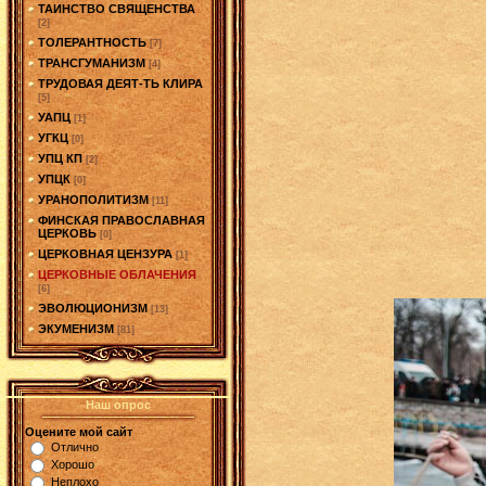
ТАИНСТВО СВЯЩЕНСТВА
[2]
ТОЛЕРАНТНОСТЬ
[7]
ТРАНСГУМАНИЗМ
[4]
ТРУДОВАЯ ДЕЯТ-ТЬ КЛИРА
[5]
УАПЦ
[1]
УГКЦ
[0]
УПЦ КП
[2]
УПЦК
[0]
УРАНОПОЛИТИЗМ
[11]
ФИНСКАЯ ПРАВОСЛАВНАЯ
ЦЕРКОВЬ
[0]
ЦЕРКОВНАЯ ЦЕНЗУРА
[1]
ЦЕРКОВНЫЕ ОБЛАЧЕНИЯ
[6]
ЭВОЛЮЦИОНИЗМ
[13]
ЭКУМЕНИЗМ
[81]
Наш опрос
Оцените мой сайт
Отлично
Хорошо
Неплохо