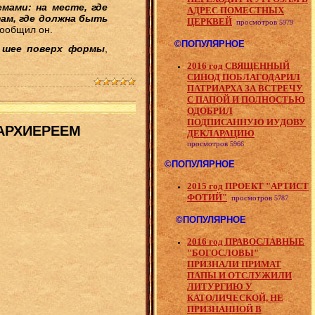
мами: на месте, где
АДРЕС ПОМЕСТНЫХ
ам, где должна быть
ЦЕРКВЕЙ
просмотров
5979
сообщил он.
©ПОПУЛЯРНОЕ
 шее поверх формы
,
2016 год СВЯЩЕННЫЙ
СИНОД ПОБЛАГОДАРИЛ
ПАТРИАРХА ЗА ВСТРЕЧУ
С ПАПОЙ И ПОЛНОСТЬЮ
ОДОБРИЛ
ПОДПИСАННУЮ ИУДОВУ
 АРХИЕРЕЕМ
ДЕКЛАРАЦИЮ
просмотров
5966
©ПОПУЛЯРНОЕ
2015 год ПРОЕКТ "АРТИСТ
ФОТИЙ"
просмотров
5787
©ПОПУЛЯРНОЕ
2016 год ПРАВОСЛАВНЫЕ
"БОГОСЛОВЫ"
ПРИЗНАЛИ ПРИМАТ
ПАПЫ И ОТСЛУЖИЛИ
ЛИТУРГИЮ У
КАТОЛИЧЕСКОЙ, НЕ
ПРИЗНАННОЙ В