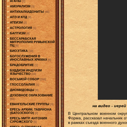
АГАПЫ
[1]
АМОРАЛИЗМ
[3]
АНТИХАЛКИДОНИТЫ
[46]
АПЭ И КПД
[0]
АТЕИЗМ
[2]
АСТРОЛОГИЯ
[1]
БАПТИЗМ
[8]
БЕССАРАБСКАЯ
МИТРОПОЛИЯ РУМЫНСКОЙ
ПЦ
[0]
БИОЭТИКА
[10]
БОГОСЛУЖЕНИЯ В
ИНОСЛАВНЫХ ХРАМАХ
[6]
БРАДОБРИТИЕ
[1]
БУДДИЗМ ИНДУИЗМ
ЯЗЫЧЕСТВО
[15]
ВОСЬМОЙ СОБОР
[102]
ГЛОССОЛАЛИЯ
[1]
ДИОМИДОВЦЫ
[0]
ДУХОВНОЕ ОБРАЗОВАНИЕ
[81]
ЕВАНГЕЛЬСКИЕ ГРУППЫ
[3]
на видео - иере
ЕРЕСЬ АРХИМ. ТАВРИОНА
В Центральном военном окру
(БАТОЗСКОГО)
[2]
Форма, рассказал начальник 
ЕРЕСЬ МИТР. АНТОНИЯ
СУРОЖСКОГО
в рамках съезда военного духо
[5]
ЕРЕСЬ О ГРАНИЦАХ