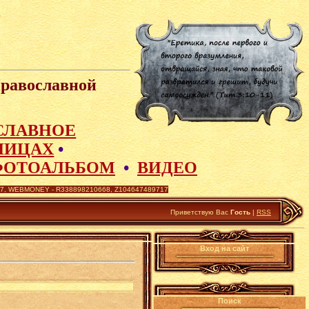
Православной
СЛАВНОЕ
ЛИЦАХ
•
ФОТОАЛЬБОМ
•
ВИДЕО
 WEBMONEY - R338898210668, Z104647489717
Приветствую Вас
Гость
|
RSS
Вход на сайт
Поиск