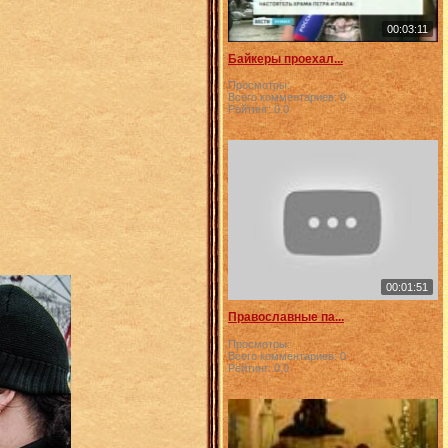
00:03:11
Байкеры проехал...
Просмотры:
Всего комментариев:
0
Рейтинг:
0.0
00:01:51
Православные па...
Просмотры:
Всего комментариев:
0
Рейтинг:
0.0