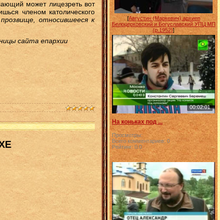
ающий может лицезреть вот
ишься членом католического
[
Августин (Маркевич),архиеп
 прозвище, относившееся к
Белоцерковский и Богуславский УПЦ МП
(р.1952)
]
аницы сайта епархии
00:02:01
На коньках под ...
Просмотры:
Всего комментариев:
0
ХЕ
Рейтинг:
0.0