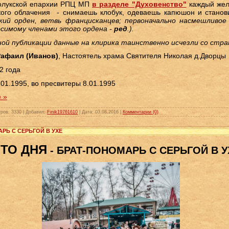
олукской епархии РПЦ МП
в разделе "Духовенство"
каждый жел
ого облачения - снимаешь клобук, одеваешь капюшон и станов
кий орден, ветвь францисканцев; первоначально насмешливое
симому членами этого ордена -
ред
.).
ной публикации данные на клирика таинственно исчезли со стр
афаил (Иванов)
, Настоятель храма Святителя Николая д.Дворцы
2 года
.01.1995, во пресвитеры 8.01.1995
 »
ров:
3330
|
Добавил:
Finik19761610
|
Дата:
03.08.2016
|
Комментарии (0)
АРЬ С СЕРЬГОЙ В УХЕ
ТО ДНЯ
- БРАТ-ПОНОМАРЬ С СЕРЬГОЙ В У