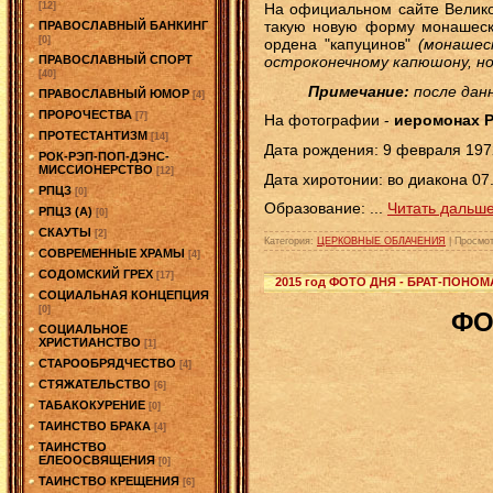
[12]
На официальном сайте Велик
такую новую форму монашеск
ПРАВОСЛАВНЫЙ БАНКИНГ
[0]
ордена "капуцинов"
(монашес
ПРАВОСЛАВНЫЙ СПОРТ
остроконечному капюшону, но
[40]
Примечание:
после дан
ПРАВОСЛАВНЫЙ ЮМОР
[4]
ПРОРОЧЕСТВА
[7]
На фотографии -
иеромонах Р
ПРОТЕСТАНТИЗМ
[14]
Дата рождения: 9 февраля 197
РОК-РЭП-ПОП-ДЭНС-
МИССИОНЕРСТВО
[12]
Дата хиротонии: во диакона 07
РПЦЗ
[0]
Образование:
...
Читать дальше
РПЦЗ (А)
[0]
СКАУТЫ
[2]
Категория:
ЦЕРКОВНЫЕ ОБЛАЧЕНИЯ
|
Просмот
СОВРЕМЕННЫЕ ХРАМЫ
[4]
СОДОМСКИЙ ГРЕХ
[17]
2015 год ФОТО ДНЯ - БРАТ-ПОНОМ
СОЦИАЛЬНАЯ КОНЦЕПЦИЯ
[0]
ФО
СОЦИАЛЬНОЕ
ХРИСТИАНСТВО
[1]
СТАРООБРЯДЧЕСТВО
[4]
СТЯЖАТЕЛЬСТВО
[6]
ТАБАКОКУРЕНИЕ
[0]
ТАИНСТВО БРАКА
[4]
ТАИНСТВО
ЕЛЕООСВЯЩЕНИЯ
[0]
ТАИНСТВО КРЕЩЕНИЯ
[6]