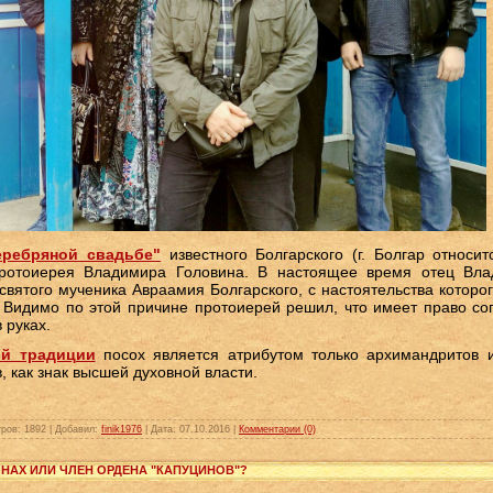
еребряной свадьбе"
известного Болгарского (г. Болгар относи
протоиерея Владимира Головина. В настоящее время отец Вла
вятого мученика Авраамия Болгарского, с настоятельства которо
. Видимо по этой причине протоиерей решил, что имеет право со
 руках.
ой традиции
посох является атрибутом только архимандритов и
в
, как знак высшей духовной власти.
ров:
1892
|
Добавил:
finik1976
|
Дата:
07.10.2016
|
Комментарии (0)
НАХ ИЛИ ЧЛЕН ОРДЕНА "КАПУЦИНОВ"?