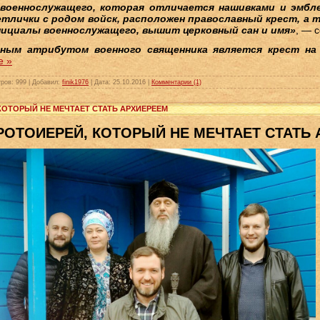
военнослужащего, которая отличается нашивками и эмбле
тлички с родом войск, расположен православный крест, а т
нициалы военнослужащего, вышит церковный сан и имя»
, — 
ным атрибутом военного священника является крест на
е »
ров:
999
|
Добавил:
finik1976
|
Дата:
25.10.2016
|
Комментарии (1)
 КОТОРЫЙ НЕ МЕЧТАЕТ СТАТЬ АРХИЕРЕЕМ
РОТОИЕРЕЙ, КОТОРЫЙ НЕ МЕЧТАЕТ СТАТЬ