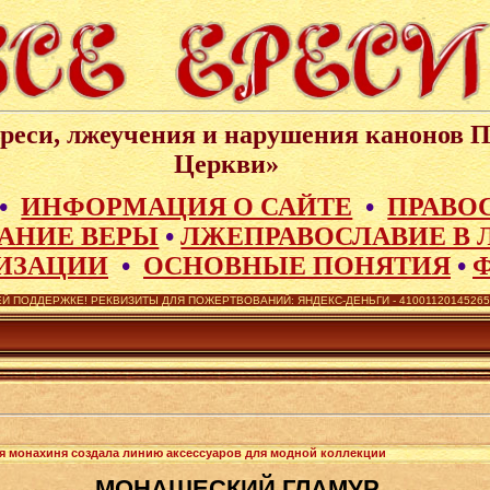
реси, лжеучения и нарушения канонов 
Церкви»
•
ИНФОРМАЦИЯ О САЙТЕ
•
ПРАВО
АНИЕ ВЕРЫ
•
ЛЖЕПРАВОСЛАВИЕ В 
ИЗАЦИИ
•
ОСНОВНЫЕ ПОНЯТИЯ
•
Й ПОДДЕРЖКЕ! РЕКВИЗИТЫ ДЛЯ ПОЖЕРТВОВАНИЙ: ЯНДЕКС-ДЕНЬГИ - 410011201452657,
 монахиня создала линию аксессуаров для модной коллекции
МОНАШЕСКИЙ ГЛАМУР