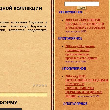
одной коллекции
©ПОПУЛЯРНОЕ
2016 год СЕРЕБРЯНАЯ
нская монахиня Сидония и
СВАДЬБА ПРОТОИЕРЕЯ
ежды Александр Арутюнов,
ВЛАДИМИРА ГОЛОВИНА
ии, готовятся представить
просмотров
23519
©ПОПУЛЯРНОЕ
2016 год 30 пунктов
Декларации = 30
сребренников за
предательство Христа
просмотров
13016
©ПОПУЛЯРНОЕ
2016 год КТО
ПРОТАЛКИВАЕТ СОДОМ И
ГОМОРРУ В
ПРАВОСЛАВНУЮ
ЦЕРКОВЬ ИЛИ ДРУЗЬЯ
МИШИ
просмотров
12378
 ФОРМУ
©ПОПУЛЯРНОЕ