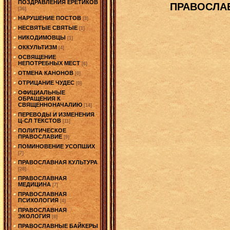
ПОЗДРАВЛЕНИЯ ЕРЕТИКОВ
ПРАВОСЛА
[36]
НАРУШЕНИЕ ПОСТОВ
[3]
НЕСВЯТЫЕ СВЯТЫЕ
[1]
НИКОДИМОВЦЫ
[1]
ОККУЛЬТИЗМ
[4]
ОСВЯЩЕНИЕ
НЕПОТРЕБНЫХ МЕСТ
[6]
ОТМЕНА КАНОНОВ
[0]
ОТРИЦАНИЕ ЧУДЕС
[0]
ОФИЦИАЛЬНЫЕ
ОБРАЩЕНИЯ К
СВЯЩЕННОНАЧАЛИЮ
[14]
ПЕРЕВОДЫ И ИЗМЕНЕНИЯ
Ц-СЛ ТЕКСТОВ
[11]
ПОЛИТИЧЕСКОЕ
ПРАВОСЛАВИЕ
[9]
ПОМИНОВЕНИЕ УСОПШИХ
[7]
ПРАВОСЛАВНАЯ КУЛЬТУРА
[28]
ПРАВОСЛАВНАЯ
МЕДИЦИНА
[7]
ПРАВОСЛАВНАЯ
ПСИХОЛОГИЯ
[4]
ПРАВОСЛАВНАЯ
ЭКОЛОГИЯ
[8]
ПРАВОСЛАВНЫЕ БАЙКЕРЫ