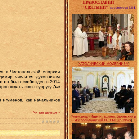
ПРАВОСЛАВИИ
"СВЯТЫНИ"
просмотров
5364
[
КАТОЛИЧЕСКИЙ МОДЕРНИЗМ
]
тся к Чистопольской епархии
димир числится духовником
го он был освобожден в 2014
провождать свою супругу
(на
 игуменов, как начальников
...
Читать дальше »
[
Александр (Ищеин),архиеп. Бакинский и
Азербайджанский РПЦ МП (р.1952)
]