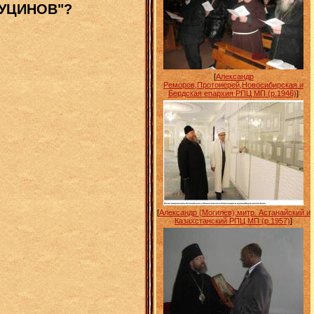
УЦИНОВ"?
[
Александр
Реморов,Протоиерей,Новосибирская и
Бердская епархия РПЦ МП (р.1946)
]
[
Александр (Могилев),митр. Астанайский и
Казахстанский РПЦ МП (р.1957)
]