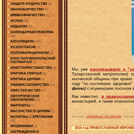
ЗАЩИТА КОЩУНСТВА
[9]
ИКОНОБОРЧЕСТВО
[4]
ИМЯБОЖНИЧЕСТВО
[2]
ИСЛАМ
[52]
ИУДАИЗМ
[30]
КАЛЕНДАРНАЯ РЕФОРМА
[16]
КАТОЛИЦИЗМ
[159]
КОЗЛОГЛАСИЕ
[1]
КОЛЛАБОРАЦИОНИЗМ
[2]
КОНСТАНТИНОПОЛЬСКИЙ
ПАТРИАРХАТ
[0]
КРИПТОХРИСТИАНСТВО
[2]
Мы уже
рассказывали о "с
КРИТИКА СВЯТЫХ
Татарстанской митрополии) 
[0]
иноческой общины при храме с
КРИТИКА ЦЕРКВИ
[2]
году "по состоянию здоровья"
ЛЖЕМИССИОНЕРСТВО
[14]
фото)
с игуменским посохом в
ЛЖЕСТАРЧЕСТВО
[4]
Как известно,
в православн
ЛИТУРГИЧЕСКОЕ
ОБНОВЛЕНИЕ
[42]
монастырей, а также епископо
МАРОНИТЫ
[1]
МАСОНСТВО В ЦЕРКВИ
[1]
МОЛИТВЫ С ЕРЕТИКАМИ
Категория:
ЦЕРКОВНЫЕ ОБЛАЧЕНИЯ
|
Просмот
[38]
МОШЕННИКИ
[2]
2016 год ПРАВОСЛАВНЫЙ ИЕРОМО
НАГРАЖДЕНИЕ И