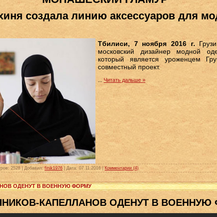
хиня создала линию аксессуаров для м
Тбилиси, 7 ноября 2016 г.
Грузи
московский дизайнер модной од
который является уроженцем Груз
совместный проект.
...
Читать дальше »
ров:
2528
|
Добавил:
finik1976
|
Дата:
07.11.2016
|
Комментарии (4)
АНОВ ОДЕНУТ В ВОЕННУЮ ФОРМУ
НИКОВ-КАПЕЛЛАНОВ ОДЕНУТ В ВОЕННУЮ