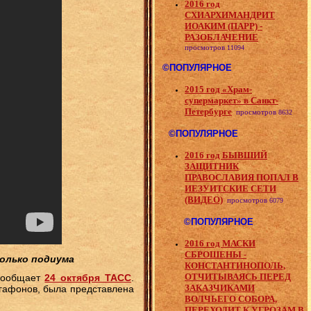
2016 год
СХИАРХИМАНДРИТ
ИОАКИМ (ПАРР) -
РАЗОБЛАЧЕНИЕ
просмотров
11094
©ПОПУЛЯРНОЕ
2015 год «Храм-
супермаркет» в Санкт-
Петербурге
просмотров
8632
©ПОПУЛЯРНОЕ
2016 год БЫВШИЙ
ЗАЩИТНИК
ПРАВОСЛАВИЯ ПОПАЛ В
ИЕЗУИТСКИЕ СЕТИ
(ВИДЕО)
просмотров
6079
©ПОПУЛЯРНОЕ
2016 год МАСКИ
СБРОШЕНЫ -
только подиума
КОНСТАНТИНОПОЛЬ,
ОТЧИТЫВАЯСЬ ПЕРЕД
 сообщает
24 октября ТАСС
.
ЗАКАЗЧИКАМИ
гафонов, была представлена
ВОЛЧЬЕГО СОБОРА,
ПЕРЕХОДИТ К УГРОЗАМ В