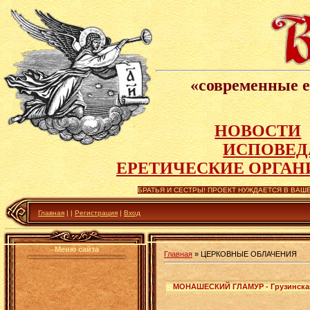
«современные е
НОВОСТИ
ИСПОВЕД
Е
РЕТИЧЕСКИЕ ОРГАН
БРАТЬЯ И СЕСТРЫ! ПРОЕКТ НУЖДАЕТСЯ В ВАШЕ
Главная
|
|
Регистрация
|
Вход
Меню сайта
Главная
»
ЦЕРКОВНЫЕ ОБЛАЧЕНИЯ
МОНАШЕСКИЙ ГЛАМУР - Грузинская