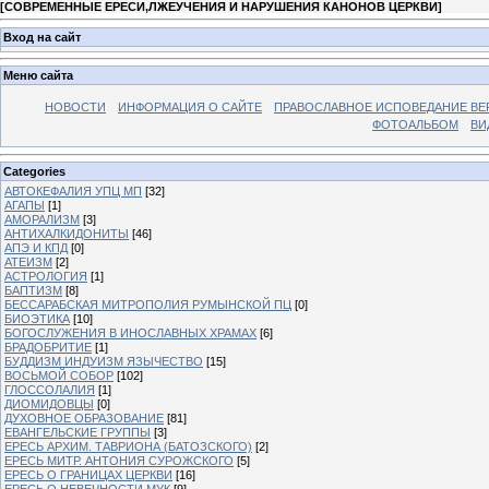
[
СОВРЕМЕННЫЕ ЕРЕСИ,ЛЖЕУЧЕНИЯ И НАРУШЕНИЯ КАНОНОВ ЦЕРКВИ
]
Вход на сайт
Меню сайта
НОВОСТИ
ИНФОРМАЦИЯ О САЙТЕ
ПРАВОСЛАВНОЕ ИСПОВЕДАНИЕ ВЕ
ФОТОАЛЬБОМ
ВИ
Categories
АВТОКЕФАЛИЯ УПЦ МП
[32]
АГАПЫ
[1]
АМОРАЛИЗМ
[3]
АНТИХАЛКИДОНИТЫ
[46]
АПЭ И КПД
[0]
АТЕИЗМ
[2]
АСТРОЛОГИЯ
[1]
БАПТИЗМ
[8]
БЕССАРАБСКАЯ МИТРОПОЛИЯ РУМЫНСКОЙ ПЦ
[0]
БИОЭТИКА
[10]
БОГОСЛУЖЕНИЯ В ИНОСЛАВНЫХ ХРАМАХ
[6]
БРАДОБРИТИЕ
[1]
БУДДИЗМ ИНДУИЗМ ЯЗЫЧЕСТВО
[15]
ВОСЬМОЙ СОБОР
[102]
ГЛОССОЛАЛИЯ
[1]
ДИОМИДОВЦЫ
[0]
ДУХОВНОЕ ОБРАЗОВАНИЕ
[81]
ЕВАНГЕЛЬСКИЕ ГРУППЫ
[3]
ЕРЕСЬ АРХИМ. ТАВРИОНА (БАТОЗСКОГО)
[2]
ЕРЕСЬ МИТР. АНТОНИЯ СУРОЖСКОГО
[5]
ЕРЕСЬ О ГРАНИЦАХ ЦЕРКВИ
[16]
ЕРЕСЬ О НЕВЕЧНОСТИ МУК
[9]