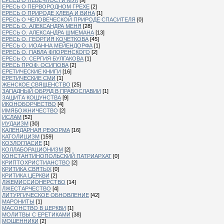
ЕРЕСЬ О ПЕРВОРОДНОМ ГРЕХЕ
[2]
ЕРЕСЬ О ПРИРОДЕ ХЛЕБА И ВИНА
[1]
ЕРЕСЬ О ЧЕЛОВЕЧЕСКОЙ ПРИРОДЕ СПАСИТЕЛЯ
[0]
ЕРЕСЬ О. АЛЕКСАНДРА МЕНЯ
[28]
ЕРЕСЬ О. АЛЕКСАНДРА ШМЕМАНА
[13]
ЕРЕСЬ О. ГЕОРГИЯ КОЧЕТКОВА
[45]
ЕРЕСЬ О. ИОАННА МЕЙЕНДОРФА
[1]
ЕРЕСЬ О. ПАВЛА ФЛОРЕНСКОГО
[2]
ЕРЕСЬ О. СЕРГИЯ БУЛГАКОВА
[1]
ЕРЕСЬ ПРОФ. ОСИПОВА
[2]
ЕРЕТИЧЕСКИЕ КНИГИ
[16]
ЕРЕТИЧЕСКИЕ СМИ
[1]
ЖЕНСКОЕ СВЯЩЕНСТВО
[25]
ЗАПАДНЫЙ ОБРЯД В ПРАВОСЛАВИИ
[1]
ЗАЩИТА КОЩУНСТВА
[9]
ИКОНОБОРЧЕСТВО
[4]
ИМЯБОЖНИЧЕСТВО
[2]
ИСЛАМ
[52]
ИУДАИЗМ
[30]
КАЛЕНДАРНАЯ РЕФОРМА
[16]
КАТОЛИЦИЗМ
[159]
КОЗЛОГЛАСИЕ
[1]
КОЛЛАБОРАЦИОНИЗМ
[2]
КОНСТАНТИНОПОЛЬСКИЙ ПАТРИАРХАТ
[0]
КРИПТОХРИСТИАНСТВО
[2]
КРИТИКА СВЯТЫХ
[0]
КРИТИКА ЦЕРКВИ
[2]
ЛЖЕМИССИОНЕРСТВО
[14]
ЛЖЕСТАРЧЕСТВО
[4]
ЛИТУРГИЧЕСКОЕ ОБНОВЛЕНИЕ
[42]
МАРОНИТЫ
[1]
МАСОНСТВО В ЦЕРКВИ
[1]
МОЛИТВЫ С ЕРЕТИКАМИ
[38]
МОШЕННИКИ
[2]