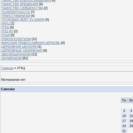
ТАИНСТВО ЕЛЕООСВЯЩЕНИЯ
[0]
ТАИНСТВО КРЕЩЕНИЯ
[6]
ТАИНСТВО СВЯЩЕНСТВА
[2]
ТОЛЕРАНТНОСТЬ
[7]
ТРАНСГУМАНИЗМ
[4]
ТРУДОВАЯ ДЕЯТ-ТЬ КЛИРА
[5]
УАПЦ
[1]
УГКЦ
[0]
УПЦ КП
[2]
УПЦК
[0]
УРАНОПОЛИТИЗМ
[11]
ФИНСКАЯ ПРАВОСЛАВНАЯ ЦЕРКОВЬ
[0]
ЦЕРКОВНАЯ ЦЕНЗУРА
[1]
ЦЕРКОВНЫЕ ОБЛАЧЕНИЯ
[6]
ЭВОЛЮЦИОНИЗМ
[13]
ЭКУМЕНИЗМ
[81]
Главная
»
УГКЦ
Материалов нет
Calendar
Пн
Вт
3
4
10
11
17
18
24
25
31