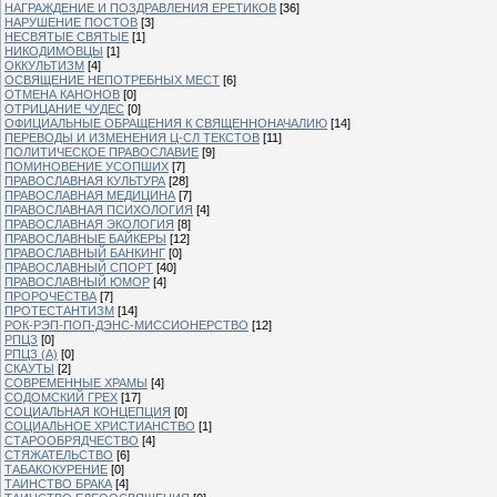
НАГРАЖДЕНИЕ И ПОЗДРАВЛЕНИЯ ЕРЕТИКОВ
[36]
НАРУШЕНИЕ ПОСТОВ
[3]
НЕСВЯТЫЕ СВЯТЫЕ
[1]
НИКОДИМОВЦЫ
[1]
ОККУЛЬТИЗМ
[4]
ОСВЯЩЕНИЕ НЕПОТРЕБНЫХ МЕСТ
[6]
ОТМЕНА КАНОНОВ
[0]
ОТРИЦАНИЕ ЧУДЕС
[0]
ОФИЦИАЛЬНЫЕ ОБРАЩЕНИЯ К СВЯЩЕННОНАЧАЛИЮ
[14]
ПЕРЕВОДЫ И ИЗМЕНЕНИЯ Ц-СЛ ТЕКСТОВ
[11]
ПОЛИТИЧЕСКОЕ ПРАВОСЛАВИЕ
[9]
ПОМИНОВЕНИЕ УСОПШИХ
[7]
ПРАВОСЛАВНАЯ КУЛЬТУРА
[28]
ПРАВОСЛАВНАЯ МЕДИЦИНА
[7]
ПРАВОСЛАВНАЯ ПСИХОЛОГИЯ
[4]
ПРАВОСЛАВНАЯ ЭКОЛОГИЯ
[8]
ПРАВОСЛАВНЫЕ БАЙКЕРЫ
[12]
ПРАВОСЛАВНЫЙ БАНКИНГ
[0]
ПРАВОСЛАВНЫЙ СПОРТ
[40]
ПРАВОСЛАВНЫЙ ЮМОР
[4]
ПРОРОЧЕСТВА
[7]
ПРОТЕСТАНТИЗМ
[14]
РОК-РЭП-ПОП-ДЭНС-МИССИОНЕРСТВО
[12]
РПЦЗ
[0]
РПЦЗ (А)
[0]
СКАУТЫ
[2]
СОВРЕМЕННЫЕ ХРАМЫ
[4]
СОДОМСКИЙ ГРЕХ
[17]
СОЦИАЛЬНАЯ КОНЦЕПЦИЯ
[0]
СОЦИАЛЬНОЕ ХРИСТИАНСТВО
[1]
СТАРООБРЯДЧЕСТВО
[4]
СТЯЖАТЕЛЬСТВО
[6]
ТАБАКОКУРЕНИЕ
[0]
ТАИНСТВО БРАКА
[4]