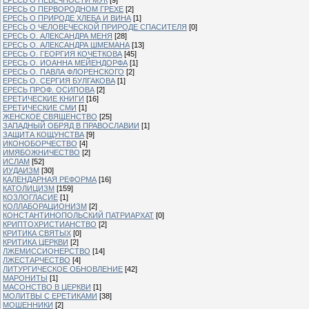
ЕРЕСЬ О ПЕРВОРОДНОМ ГРЕХЕ
[2]
ЕРЕСЬ О ПРИРОДЕ ХЛЕБА И ВИНА
[1]
ЕРЕСЬ О ЧЕЛОВЕЧЕСКОЙ ПРИРОДЕ СПАСИТЕЛЯ
[0]
ЕРЕСЬ О. АЛЕКСАНДРА МЕНЯ
[28]
ЕРЕСЬ О. АЛЕКСАНДРА ШМЕМАНА
[13]
ЕРЕСЬ О. ГЕОРГИЯ КОЧЕТКОВА
[45]
ЕРЕСЬ О. ИОАННА МЕЙЕНДОРФА
[1]
ЕРЕСЬ О. ПАВЛА ФЛОРЕНСКОГО
[2]
ЕРЕСЬ О. СЕРГИЯ БУЛГАКОВА
[1]
ЕРЕСЬ ПРОФ. ОСИПОВА
[2]
ЕРЕТИЧЕСКИЕ КНИГИ
[16]
ЕРЕТИЧЕСКИЕ СМИ
[1]
ЖЕНСКОЕ СВЯЩЕНСТВО
[25]
ЗАПАДНЫЙ ОБРЯД В ПРАВОСЛАВИИ
[1]
ЗАЩИТА КОЩУНСТВА
[9]
ИКОНОБОРЧЕСТВО
[4]
ИМЯБОЖНИЧЕСТВО
[2]
ИСЛАМ
[52]
ИУДАИЗМ
[30]
КАЛЕНДАРНАЯ РЕФОРМА
[16]
КАТОЛИЦИЗМ
[159]
КОЗЛОГЛАСИЕ
[1]
КОЛЛАБОРАЦИОНИЗМ
[2]
КОНСТАНТИНОПОЛЬСКИЙ ПАТРИАРХАТ
[0]
КРИПТОХРИСТИАНСТВО
[2]
КРИТИКА СВЯТЫХ
[0]
КРИТИКА ЦЕРКВИ
[2]
ЛЖЕМИССИОНЕРСТВО
[14]
ЛЖЕСТАРЧЕСТВО
[4]
ЛИТУРГИЧЕСКОЕ ОБНОВЛЕНИЕ
[42]
МАРОНИТЫ
[1]
МАСОНСТВО В ЦЕРКВИ
[1]
МОЛИТВЫ С ЕРЕТИКАМИ
[38]
МОШЕННИКИ
[2]