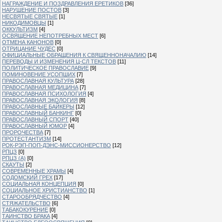
НАГРАЖДЕНИЕ И ПОЗДРАВЛЕНИЯ ЕРЕТИКОВ
[36]
НАРУШЕНИЕ ПОСТОВ
[3]
НЕСВЯТЫЕ СВЯТЫЕ
[1]
НИКОДИМОВЦЫ
[1]
ОККУЛЬТИЗМ
[4]
ОСВЯЩЕНИЕ НЕПОТРЕБНЫХ МЕСТ
[6]
ОТМЕНА КАНОНОВ
[0]
ОТРИЦАНИЕ ЧУДЕС
[0]
ОФИЦИАЛЬНЫЕ ОБРАЩЕНИЯ К СВЯЩЕННОНАЧАЛИЮ
[14]
ПЕРЕВОДЫ И ИЗМЕНЕНИЯ Ц-СЛ ТЕКСТОВ
[11]
ПОЛИТИЧЕСКОЕ ПРАВОСЛАВИЕ
[9]
ПОМИНОВЕНИЕ УСОПШИХ
[7]
ПРАВОСЛАВНАЯ КУЛЬТУРА
[28]
ПРАВОСЛАВНАЯ МЕДИЦИНА
[7]
ПРАВОСЛАВНАЯ ПСИХОЛОГИЯ
[4]
ПРАВОСЛАВНАЯ ЭКОЛОГИЯ
[8]
ПРАВОСЛАВНЫЕ БАЙКЕРЫ
[12]
ПРАВОСЛАВНЫЙ БАНКИНГ
[0]
ПРАВОСЛАВНЫЙ СПОРТ
[40]
ПРАВОСЛАВНЫЙ ЮМОР
[4]
ПРОРОЧЕСТВА
[7]
ПРОТЕСТАНТИЗМ
[14]
РОК-РЭП-ПОП-ДЭНС-МИССИОНЕРСТВО
[12]
РПЦЗ
[0]
РПЦЗ (А)
[0]
СКАУТЫ
[2]
СОВРЕМЕННЫЕ ХРАМЫ
[4]
СОДОМСКИЙ ГРЕХ
[17]
СОЦИАЛЬНАЯ КОНЦЕПЦИЯ
[0]
СОЦИАЛЬНОЕ ХРИСТИАНСТВО
[1]
СТАРООБРЯДЧЕСТВО
[4]
СТЯЖАТЕЛЬСТВО
[6]
ТАБАКОКУРЕНИЕ
[0]
ТАИНСТВО БРАКА
[4]