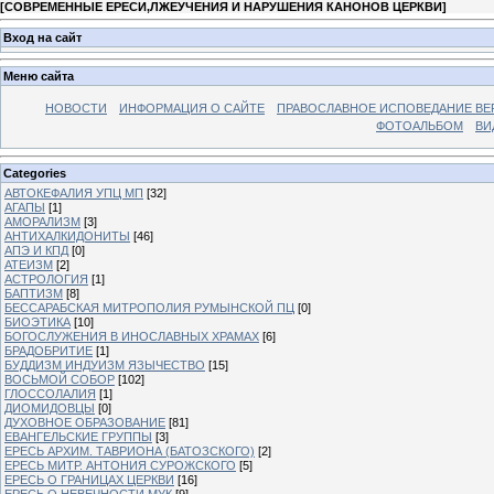
[
СОВРЕМЕННЫЕ ЕРЕСИ,ЛЖЕУЧЕНИЯ И НАРУШЕНИЯ КАНОНОВ ЦЕРКВИ
]
Вход на сайт
Меню сайта
НОВОСТИ
ИНФОРМАЦИЯ О САЙТЕ
ПРАВОСЛАВНОЕ ИСПОВЕДАНИЕ ВЕ
ФОТОАЛЬБОМ
ВИ
Categories
АВТОКЕФАЛИЯ УПЦ МП
[32]
АГАПЫ
[1]
АМОРАЛИЗМ
[3]
АНТИХАЛКИДОНИТЫ
[46]
АПЭ И КПД
[0]
АТЕИЗМ
[2]
АСТРОЛОГИЯ
[1]
БАПТИЗМ
[8]
БЕССАРАБСКАЯ МИТРОПОЛИЯ РУМЫНСКОЙ ПЦ
[0]
БИОЭТИКА
[10]
БОГОСЛУЖЕНИЯ В ИНОСЛАВНЫХ ХРАМАХ
[6]
БРАДОБРИТИЕ
[1]
БУДДИЗМ ИНДУИЗМ ЯЗЫЧЕСТВО
[15]
ВОСЬМОЙ СОБОР
[102]
ГЛОССОЛАЛИЯ
[1]
ДИОМИДОВЦЫ
[0]
ДУХОВНОЕ ОБРАЗОВАНИЕ
[81]
ЕВАНГЕЛЬСКИЕ ГРУППЫ
[3]
ЕРЕСЬ АРХИМ. ТАВРИОНА (БАТОЗСКОГО)
[2]
ЕРЕСЬ МИТР. АНТОНИЯ СУРОЖСКОГО
[5]
ЕРЕСЬ О ГРАНИЦАХ ЦЕРКВИ
[16]
ЕРЕСЬ О НЕВЕЧНОСТИ МУК
[9]