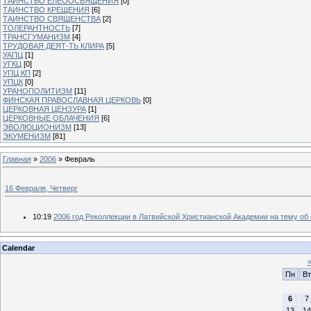
ТАИНСТВО ЕЛЕООСВЯЩЕНИЯ
[0]
ТАИНСТВО КРЕЩЕНИЯ
[6]
ТАИНСТВО СВЯЩЕНСТВА
[2]
ТОЛЕРАНТНОСТЬ
[7]
ТРАНСГУМАНИЗМ
[4]
ТРУДОВАЯ ДЕЯТ-ТЬ КЛИРА
[5]
УАПЦ
[1]
УГКЦ
[0]
УПЦ КП
[2]
УПЦК
[0]
УРАНОПОЛИТИЗМ
[11]
ФИНСКАЯ ПРАВОСЛАВНАЯ ЦЕРКОВЬ
[0]
ЦЕРКОВНАЯ ЦЕНЗУРА
[1]
ЦЕРКОВНЫЕ ОБЛАЧЕНИЯ
[6]
ЭВОЛЮЦИОНИЗМ
[13]
ЭКУМЕНИЗМ
[81]
Главная
»
2006
»
Февраль
16 Февраля, Четверг
10:19
2006 год Реколлекции в Латвийской Христианской Академии на тему об
Calendar
Пн
Вт
6
7
13
14