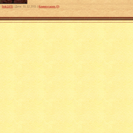
:
finik1976
|
Дата:
31.12.2011
|
Комментарии (0)