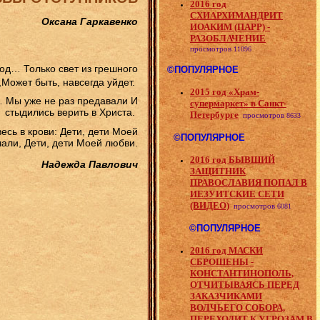
2016 год
СХИАРХИМАНДРИТ
Оксана Гаркавенко
ИОАКИМ (ПАРР) -
РАЗОБЛАЧЕНИЕ
просмотров
11096
од… Только свет из грешного
©ПОПУЛЯРНОЕ
Может быть, навсегда уйдет.
2015 год «Храм-
… Мы уже не раз предавали И
супермаркет» в Санкт-
стыдились верить в Христа.
Петербурге
просмотров
8633
есь в крови: Дети, дети Моей
©ПОПУЛЯРНОЕ
чали, Дети, дети Моей любви.
2016 год БЫВШИЙ
Надежда Павлович
ЗАЩИТНИК
ПРАВОСЛАВИЯ ПОПАЛ В
ИЕЗУИТСКИЕ СЕТИ
(ВИДЕО)
просмотров
6081
©ПОПУЛЯРНОЕ
2016 год МАСКИ
СБРОШЕНЫ -
КОНСТАНТИНОПОЛЬ,
ОТЧИТЫВАЯСЬ ПЕРЕД
ЗАКАЗЧИКАМИ
ВОЛЧЬЕГО СОБОРА,
ПЕРЕХОДИТ К УГРОЗАМ В