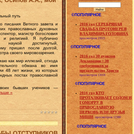
©ПОПУЛЯРНОЕ
льный путь
о писания Ветхого завета и
2016 год СЕРЕБРЯНАЯ
ких православных духовных
СВАДЬБА ПРОТОИЕРЕЯ
спектор, магистр богословия
ВЛАДИМИРА ГОЛОВИНА
ю и религией. Я публично
просмотров
23521
 наукой достигнутый,
©ПОПУЛЯРНОЕ
рому пришел после долгой,
отра своего мировоззрения.
2016 год 30 пунктов
маю как мир иллюзий, отхода
Декларации = 30
ательного обмана во имя
сребренников за
и 48 лет жизни, из которых
предательство Христа
ндных постах православной
просмотров
13018
©ПОПУЛЯРНОЕ
воих бывших учеников —
льше »
2016 год КТО
ПРОТАЛКИВАЕТ СОДОМ И
ГОМОРРУ В
ПРАВОСЛАВНУЮ
ЦЕРКОВЬ ИЛИ ДРУЗЬЯ
МИШИ
просмотров
12380
©ПОПУЛЯРНОЕ
ЬБЫ ОТСТУПНИКОВ