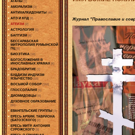
АГАПЫ
[1]
АМОРАЛИЗМ
[3]
АНТИХАЛКИДОНИТЫ
[46]
АПЭ И КПД
Журнал "Православие и совр
[0]
АТЕИЗМ
[2]
АСТРОЛОГИЯ
[1]
БАПТИЗМ
[8]
БЕССАРАБСКАЯ
МИТРОПОЛИЯ РУМЫНСКОЙ
ПЦ
[0]
БИОЭТИКА
[10]
БОГОСЛУЖЕНИЯ В
ИНОСЛАВНЫХ ХРАМАХ
[6]
БРАДОБРИТИЕ
[1]
БУДДИЗМ ИНДУИЗМ
ЯЗЫЧЕСТВО
[15]
ВОСЬМОЙ СОБОР
[102]
ГЛОССОЛАЛИЯ
[1]
ДИОМИДОВЦЫ
[0]
ДУХОВНОЕ ОБРАЗОВАНИЕ
[81]
ЕВАНГЕЛЬСКИЕ ГРУППЫ
[3]
ЕРЕСЬ АРХИМ. ТАВРИОНА
(БАТОЗСКОГО)
[2]
ЕРЕСЬ МИТР. АНТОНИЯ
СУРОЖСКОГО
[5]
ЕРЕСЬ О ГРАНИЦАХ