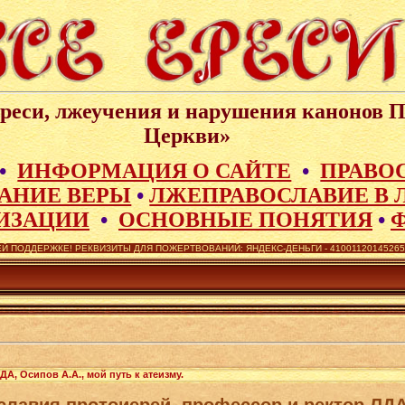
реси, лжеучения и нарушения канонов 
Церкви»
•
ИНФОРМАЦИЯ О САЙТЕ
•
ПРАВО
АНИЕ ВЕРЫ
•
ЛЖЕПРАВОСЛАВИЕ В 
ИЗАЦИИ
•
ОСНОВНЫЕ ПОНЯТИЯ
•
Й ПОДДЕРЖКЕ! РЕКВИЗИТЫ ДЛЯ ПОЖЕРТВОВАНИЙ: ЯНДЕКС-ДЕНЬГИ - 410011201452657,
А, Осипов А.А., мой путь к атеизму.
славия протоиерей, профессор и ректор ЛДА