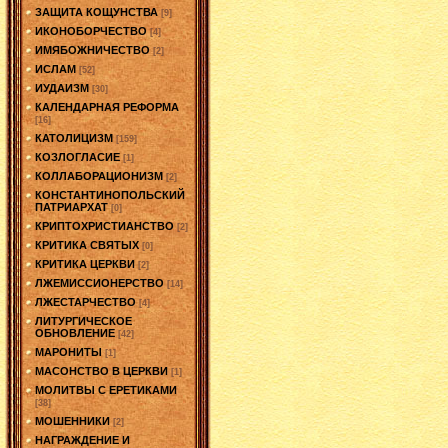
ЗАЩИТА КОЩУНСТВА
[9]
ИКОНОБОРЧЕСТВО
[4]
ИМЯБОЖНИЧЕСТВО
[2]
ИСЛАМ
[52]
ИУДАИЗМ
[30]
КАЛЕНДАРНАЯ РЕФОРМА
[16]
КАТОЛИЦИЗМ
[159]
КОЗЛОГЛАСИЕ
[1]
КОЛЛАБОРАЦИОНИЗМ
[2]
КОНСТАНТИНОПОЛЬСКИЙ
ПАТРИАРХАТ
[0]
КРИПТОХРИСТИАНСТВО
[2]
КРИТИКА СВЯТЫХ
[0]
КРИТИКА ЦЕРКВИ
[2]
ЛЖЕМИССИОНЕРСТВО
[14]
ЛЖЕСТАРЧЕСТВО
[4]
ЛИТУРГИЧЕСКОЕ
ОБНОВЛЕНИЕ
[42]
МАРОНИТЫ
[1]
МАСОНСТВО В ЦЕРКВИ
[1]
МОЛИТВЫ С ЕРЕТИКАМИ
[38]
МОШЕННИКИ
[2]
НАГРАЖДЕНИЕ И