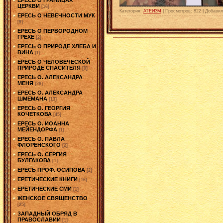
ЦЕРКВИ
[16]
Категория:
АТЕИЗМ
|
Просмотров:
822
|
Добавил
ЕРЕСЬ О НЕВЕЧНОСТИ МУК
[9]
ЕРЕСЬ О ПЕРВОРОДНОМ
ГРЕХЕ
[2]
ЕРЕСЬ О ПРИРОДЕ ХЛЕБА И
ВИНА
[1]
ЕРЕСЬ О ЧЕЛОВЕЧЕСКОЙ
ПРИРОДЕ СПАСИТЕЛЯ
[0]
ЕРЕСЬ О. АЛЕКСАНДРА
МЕНЯ
[28]
ЕРЕСЬ О. АЛЕКСАНДРА
ШМЕМАНА
[13]
ЕРЕСЬ О. ГЕОРГИЯ
КОЧЕТКОВА
[45]
ЕРЕСЬ О. ИОАННА
МЕЙЕНДОРФА
[1]
ЕРЕСЬ О. ПАВЛА
ФЛОРЕНСКОГО
[2]
ЕРЕСЬ О. СЕРГИЯ
БУЛГАКОВА
[1]
ЕРЕСЬ ПРОФ. ОСИПОВА
[2]
ЕРЕТИЧЕСКИЕ КНИГИ
[16]
ЕРЕТИЧЕСКИЕ СМИ
[1]
ЖЕНСКОЕ СВЯЩЕНСТВО
[25]
ЗАПАДНЫЙ ОБРЯД В
ПРАВОСЛАВИИ
[1]