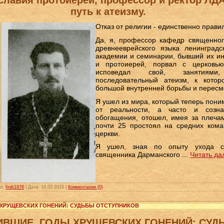
путь к атеизму.
Отказ от религии - единственно прави
Да, я, профессор кафедр священног
древнееврейского языка ленинградс
академии и семинарии, бывший их ин
и протоиерей, порвал с церковь
исповедал свой, занятиями,
последовательный атеизм, к кото
большой внутренней борьбы и пересм
Я ушел из мира, который теперь пони
от реальности, а часто и созн
обогащения, отошел, имея за плечам
почти 25 простоял на средних кома
церкви.
Я ушел, зная по опыту ухода с
священника Дарманского
...
Читать да
л:
finik1976
|
Дата:
16.02.2015
|
Комментарии (0)
ХРУЩЕВСКИХ ГОНЕНИЙ: СУДЬБЫ ОТСТУПНИКОВ
ИВШИЕ.
ГОДЫ ХРУЩЕВСКИХ ГОНЕНИЙ: СУД