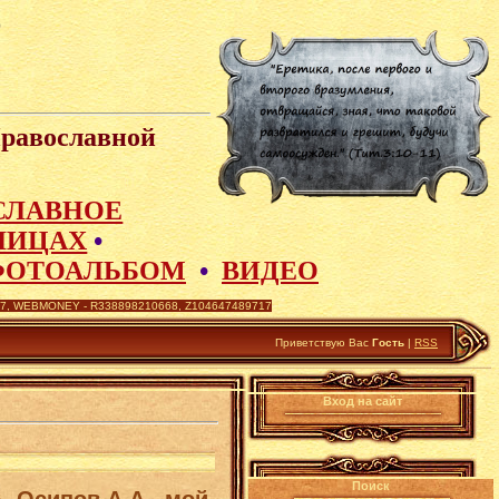
Православной
СЛАВНОЕ
ЛИЦАХ
•
ФОТОАЛЬБОМ
•
ВИДЕО
 WEBMONEY - R338898210668, Z104647489717
Приветствую Вас
Гость
|
RSS
Вход на сайт
Поиск
, Осипов А.А., мой