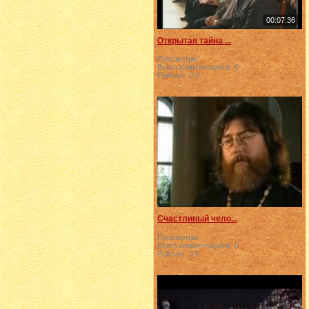
00:07:36
Открытая тайна ...
Просмотры:
Всего комментариев:
0
Рейтинг:
0.0
Счастливый чело...
Просмотры:
Всего комментариев:
0
Рейтинг:
0.0