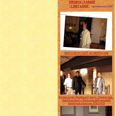
ПРАВОСЛАВИИ
"СВЯТЫНИ"
просмотров
5366
[
КАТОЛИЧЕСКИЙ МОДЕРНИЗМ
]
[
Александр (Драбинко),митр. Переяслав-
Хмельницкий и Вишневский,викарий
Киевской епархии УПЦ МП
]