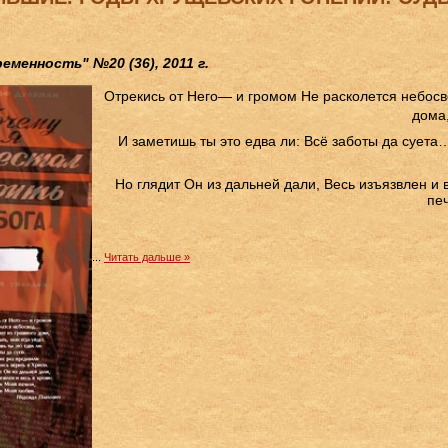
еменность" №20 (36), 2011 г.
Отрекись от Него— и громом
Не расколется небосв
дома,
И заметишь ты это едва ли: Всё заботы да суета
Но глядит Он из дальней дали, Весь изъязвлен и в
пе
...
Читать дальше »