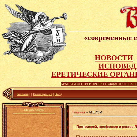
«современные е
НОВОСТИ
ИСПОВЕД
Е
РЕТИЧЕСКИЕ ОРГАН
БРАТЬЯ И СЕСТРЫ! ПРОЕКТ НУЖДАЕТСЯ В ВАШЕ
Главная
|
|
Регистрация
|
Вход
Меню сайта
Главная
»
АТЕИЗМ
Протоиерей, профессор и ректор ЛД
Отступник от право