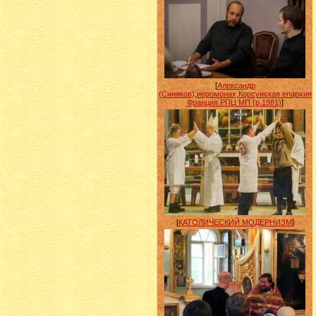
[
Александр
(Синяков),иеромонах,Корсунская епархия
Франция РПЦ МП (р.1981)
]
[
КАТОЛИЧЕСКИЙ МОДЕРНИЗМ
]