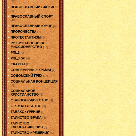
[12]
ПРАВОСЛАВНЫЙ БАНКИНГ
[0]
ПРАВОСЛАВНЫЙ СПОРТ
[40]
ПРАВОСЛАВНЫЙ ЮМОР
[4]
ПРОРОЧЕСТВА
[7]
ПРОТЕСТАНТИЗМ
[14]
РОК-РЭП-ПОП-ДЭНС-
МИССИОНЕРСТВО
[12]
РПЦЗ
[0]
РПЦЗ (А)
[0]
СКАУТЫ
[2]
СОВРЕМЕННЫЕ ХРАМЫ
[4]
СОДОМСКИЙ ГРЕХ
[17]
СОЦИАЛЬНАЯ КОНЦЕПЦИЯ
[0]
СОЦИАЛЬНОЕ
ХРИСТИАНСТВО
[1]
СТАРООБРЯДЧЕСТВО
[4]
СТЯЖАТЕЛЬСТВО
[6]
ТАБАКОКУРЕНИЕ
[0]
ТАИНСТВО БРАКА
[4]
ТАИНСТВО
ЕЛЕООСВЯЩЕНИЯ
[0]
ТАИНСТВО КРЕЩЕНИЯ
[6]