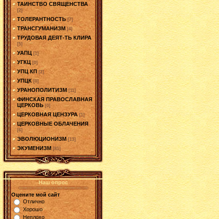
ТАИНСТВО СВЯЩЕНСТВА
[2]
ТОЛЕРАНТНОСТЬ
[7]
ТРАНСГУМАНИЗМ
[4]
ТРУДОВАЯ ДЕЯТ-ТЬ КЛИРА
[5]
УАПЦ
[1]
УГКЦ
[0]
УПЦ КП
[2]
УПЦК
[0]
УРАНОПОЛИТИЗМ
[11]
ФИНСКАЯ ПРАВОСЛАВНАЯ
ЦЕРКОВЬ
[0]
ЦЕРКОВНАЯ ЦЕНЗУРА
[1]
ЦЕРКОВНЫЕ ОБЛАЧЕНИЯ
[6]
ЭВОЛЮЦИОНИЗМ
[13]
ЭКУМЕНИЗМ
[81]
Наш опрос
Оцените мой сайт
Отлично
Хорошо
Неплохо