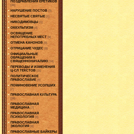
ПОЗДРАВЛЕНИЯ ЕРЕТИКОВ
[36]
НАРУШЕНИЕ ПОСТОВ
[3]
НЕСВЯТЫЕ СВЯТЫЕ
[1]
НИКОДИМОВЦЫ
[1]
ОККУЛЬТИЗМ
[4]
ОСВЯЩЕНИЕ
НЕПОТРЕБНЫХ МЕСТ
[6]
ОТМЕНА КАНОНОВ
[0]
ОТРИЦАНИЕ ЧУДЕС
[0]
ОФИЦИАЛЬНЫЕ
ОБРАЩЕНИЯ К
СВЯЩЕННОНАЧАЛИЮ
[14]
ПЕРЕВОДЫ И ИЗМЕНЕНИЯ
Ц-СЛ ТЕКСТОВ
[11]
ПОЛИТИЧЕСКОЕ
ПРАВОСЛАВИЕ
[9]
ПОМИНОВЕНИЕ УСОПШИХ
[7]
ПРАВОСЛАВНАЯ КУЛЬТУРА
[28]
ПРАВОСЛАВНАЯ
МЕДИЦИНА
[7]
ПРАВОСЛАВНАЯ
ПСИХОЛОГИЯ
[4]
ПРАВОСЛАВНАЯ
ЭКОЛОГИЯ
[8]
ПРАВОСЛАВНЫЕ БАЙКЕРЫ