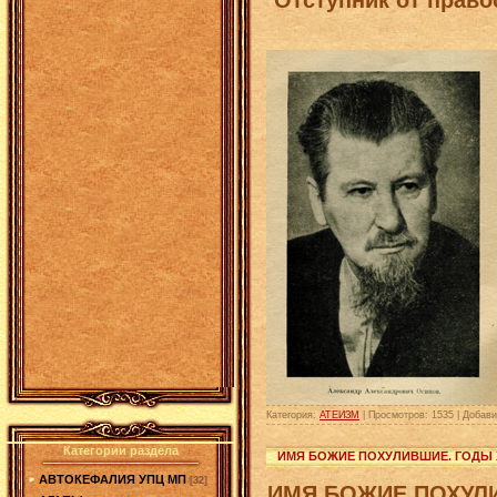
Категория:
АТЕИЗМ
|
Просмотров:
1535
|
Добави
Категории раздела
ИМЯ БОЖИЕ ПОХУЛИВШИЕ. ГОДЫ 
АВТОКЕФАЛИЯ УПЦ МП
[32]
ИМЯ БОЖИЕ ПОХУЛ