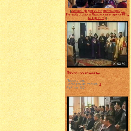
[
Александр ДЯГИЛЕВ,протоиерей,С-
Петербургская и Ладожская епархия РПЦ
МП (р.1974)
]
00:03:50
Песня посвящает...
Просмотры:
Всего комментариев:
1
Рейтинг:
0.0