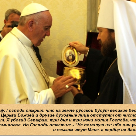
у, Господь открыл, что на земле русской будут великие бе
 Церкви Божией и другие духовные лица отступят от чисто
ет. Я убогий Серафим, три дня и три ночи молил Господа, 
омиловал. Но Господь ответил: - "Не помилую их: ибо они у
и языком чтут Меня, а сердце их да