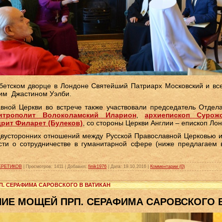
етском дворце в Лондоне Святейший Патриарх Московский и все
им Джастином Уэлби.
вной Церкви во встрече также участвовали председатель Отдел
итрополит Волоколамский Иларион
,
архиепископ Сурож
рит Филарет (Булеков)
, со стороны Церкви Англии – епископ Ло
двусторонних отношений между Русской Православной Церковью и
сти о сотрудничестве в гуманитарной сфере (ниже предлагаем 
ЕРЕТИКОВ
|
Просмотров:
1411
|
Добавил:
finik1976
|
Дата:
19.10.2016
|
Комментарии (0)
РП. СЕРАФИМА САРОВСКОГО В ВАТИКАН
ИЕ МОЩЕЙ ПРП. СЕРАФИМА САРОВСКОГО 