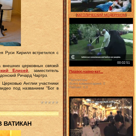
[
КАТОЛИЧЕСКИЙ МОДЕРНИЗМ
]
я Руси Кирилл встретился с
00:02:51
а внешних церковных связей
ский Елисей
, заместитель
Православно-кат...
ндонский Ричард Чартрз.
Просмотры:
 Церковью Англии участники
Всего комментариев:
0
Рейтинг:
0.0
видео под названием "Бог в
В ВАТИКАН