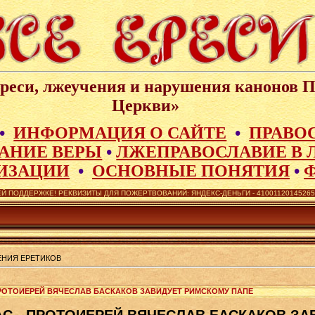
реси, лжеучения и нарушения канонов 
Церкви»
•
ИНФОРМАЦИЯ О САЙТЕ
•
ПРАВО
АНИЕ ВЕРЫ
•
ЛЖЕПРАВОСЛАВИЕ В 
ИЗАЦИИ
•
ОСНОВНЫЕ ПОНЯТИЯ
•
Й ПОДДЕРЖКЕ! РЕКВИЗИТЫ ДЛЯ ПОЖЕРТВОВАНИЙ: ЯНДЕКС-ДЕНЬГИ - 410011201452657,
ЕНИЯ ЕРЕТИКОВ
 ПРОТОИЕРЕЙ ВЯЧЕСЛАВ БАСКАКОВ ЗАВИДУЕТ РИМСКОМУ ПАПЕ
С - ПРОТОИЕРЕЙ ВЯЧЕСЛАВ БАСКАКОВ ЗА