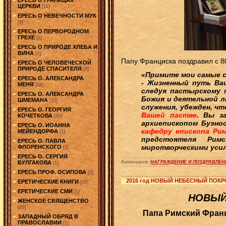
ЦЕРКВИ
[16]
ЕРЕСЬ О НЕВЕЧНОСТИ МУК
[9]
ЕРЕСЬ О ПЕРВОРОДНОМ
ГРЕХЕ
[2]
ЕРЕСЬ О ПРИРОДЕ ХЛЕБА И
ВИНА
[1]
Папу Франциска поздравил с 8
ЕРЕСЬ О ЧЕЛОВЕЧЕСКОЙ
ПРИРОДЕ СПАСИТЕЛЯ
[0]
«Примите мои самые с
ЕРЕСЬ О. АЛЕКСАНДРА
- Жизненный путь Ва
МЕНЯ
[28]
следуя пастырскому 
ЕРЕСЬ О. АЛЕКСАНДРА
Божия и деятельной л
ШМЕМАНА
[13]
служения, убежден, ч
ЕРЕСЬ О. ГЕОРГИЯ
Вашей пастве
. Вы з
КОЧЕТКОВА
[45]
архиепископом Буэно
ЕРЕСЬ О. ИОАННА
кафедру епископа Ри
МЕЙЕНДОРФА
[1]
предстоятеля Римс
ЕРЕСЬ О. ПАВЛА
миротворческими уси
ФЛОРЕНСКОГО
[2]
ЕРЕСЬ О. СЕРГИЯ
БУЛГАКОВА
Категория:
НАГРАЖДЕНИЕ И ПОЗДРАВЛЕН
[1]
ЕРЕСЬ ПРОФ. ОСИПОВА
[2]
2016 год НОВЫЙ НЕБЕСНЫЙ ПОК
ЕРЕТИЧЕСКИЕ КНИГИ
[16]
ЕРЕТИЧЕСКИЕ СМИ
[1]
НОВЫЙ
ЖЕНСКОЕ СВЯЩЕНСТВО
[25]
Папа Римский Франц
ЗАПАДНЫЙ ОБРЯД В
ПРАВОСЛАВИИ
[1]