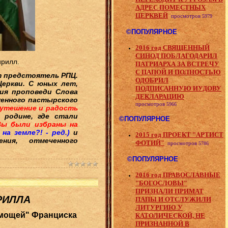
АДРЕС ПОМЕСТНЫХ
ЦЕРКВЕЙ
просмотров
5979
©ПОПУЛЯРНОЕ
2016 год СВЯЩЕННЫЙ
СИНОД ПОБЛАГОДАРИЛ
ирилл.
ПАТРИАРХА ЗА ВСТРЕЧУ
С ПАПОЙ И ПОЛНОСТЬЮ
т предстоятель РПЦ.
ОДОБРИЛ
Церкви. С юных лет,
ПОДПИСАННУЮ ИУДОВУ
ия проповеди Слова
ДЕКЛАРАЦИЮ
женного пастырского
просмотров
5966
 утешение и радость
 родине, где стали
©ПОПУЛЯРНОЕ
ы были избраны на
на земле?! - ред.)
и
2015 год ПРОЕКТ "АРТИСТ
ния, отмеченного
ФОТИЙ"
просмотров
5786
©ПОПУЛЯРНОЕ
2016 год ПРАВОСЛАВНЫЕ
"БОГОСЛОВЫ"
ПРИЗНАЛИ ПРИМАТ
РИЛЛА
ПАПЫ И ОТСЛУЖИЛИ
ЛИТУРГИЮ У
"мощей" Франциска
КАТОЛИЧЕСКОЙ, НЕ
ПРИЗНАННОЙ В