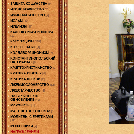
ЗАЩИТА КОЩУНСТВА
[9]
ИКОНОБОРЧЕСТВО
[4]
ИМЯБОЖНИЧЕСТВО
[2]
ИСЛАМ
[52]
ИУДАИЗМ
[30]
КАЛЕНДАРНАЯ РЕФОРМА
[16]
КАТОЛИЦИЗМ
[159]
КОЗЛОГЛАСИЕ
[1]
КОЛЛАБОРАЦИОНИЗМ
[2]
КОНСТАНТИНОПОЛЬСКИЙ
ПАТРИАРХАТ
[0]
КРИПТОХРИСТИАНСТВО
[2]
КРИТИКА СВЯТЫХ
[0]
КРИТИКА ЦЕРКВИ
[2]
ЛЖЕМИССИОНЕРСТВО
[14]
ЛЖЕСТАРЧЕСТВО
[4]
ЛИТУРГИЧЕСКОЕ
ОБНОВЛЕНИЕ
[42]
МАРОНИТЫ
[1]
МАСОНСТВО В ЦЕРКВИ
[1]
МОЛИТВЫ С ЕРЕТИКАМИ
[38]
МОШЕННИКИ
[2]
НАГРАЖДЕНИЕ И