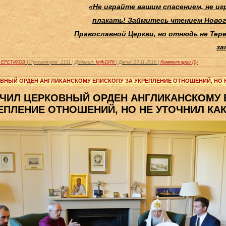
«Не играйте вашим спасением, не иг
плакать!
Займитесь чтением Новог
Православной Церкви,
но отнюдь не Тере
за
 ЕРЕТИКОВ
|
Просмотров:
2131
|
Добавил:
finik1976
|
Дата:
23.11.2016
|
Комментарии (0)
КОВНЫЙ ОРДЕН АНГЛИКАНСКОМУ ЕПИСКОПУ ЗА УКРЕПЛЕНИЕ ОТНОШЕНИЙ, НО 
УЧИЛ ЦЕРКОВНЫЙ ОРДЕН АНГЛИКАНСКОМУ 
ЕПЛЕНИЕ ОТНОШЕНИЙ, НО НЕ УТОЧНИЛ КА