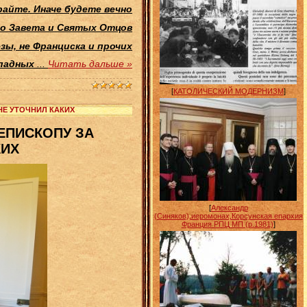
райте. Иначе будете
вечно
о Завета и Святых Отцов
зы, не Франциска и прочих
падных
...
Читать дальше »
[
КАТОЛИЧЕСКИЙ МОДЕРНИЗМ
]
НЕ УТОЧНИЛ КАКИХ
ЕПИСКОПУ ЗА
КИХ
[
Александр
(Синяков),иеромонах,Корсунская епархия
Франция РПЦ МП (р.1981)
]