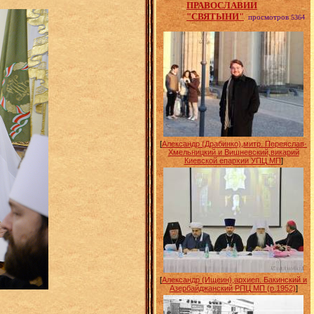
ПРАВОСЛАВИИ
"СВЯТЫНИ"
просмотров
5364
[
Александр (Драбинко),митр. Переяслав-
Хмельницкий и Вишневский,викарий
Киевской епархии УПЦ МП
]
[
Александр (Ищеин),архиеп. Бакинский и
Азербайджанский РПЦ МП (р.1952)
]