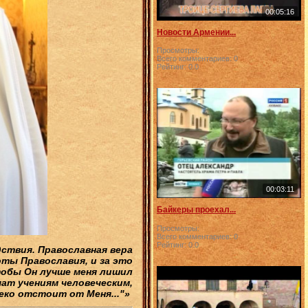
00:05:16
Новости Армении...
Просмотры:
Всего комментариев:
0
Рейтинг:
0.0
00:03:11
Байкеры проехал...
Просмотры:
Всего комментариев:
0
Рейтинг:
0.0
дствия. Православная вера
ты Православия, и за это
чтобы Он лучше меня лишил
чат учениям человеческим,
леко отстоит от Меня..."»