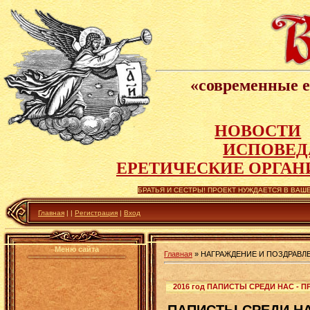
«современные е
НОВОСТИ
ИСПОВЕД
Е
РЕТИЧЕСКИЕ ОРГАН
БРАТЬЯ И СЕСТРЫ! ПРОЕКТ НУЖДАЕТСЯ В ВАШЕ
Главная
|
|
Регистрация
|
Вход
Меню сайта
Главная
»
НАГРАЖДЕНИЕ И ПОЗДРАВЛ
2016 год ПАПИСТЫ СРЕДИ НАС -
ПАПИСТЫ СРЕДИ НА