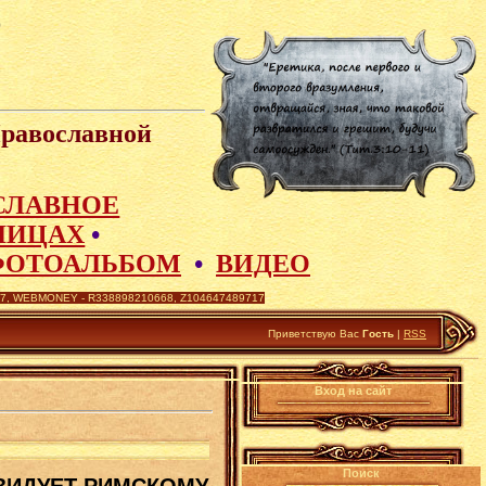
Православной
СЛАВНОЕ
ЛИЦАХ
•
ФОТОАЛЬБОМ
•
ВИДЕО
 WEBMONEY - R338898210668, Z104647489717
Приветствую Вас
Гость
|
RSS
Вход на сайт
Поиск
ВИДУЕТ РИМСКОМУ