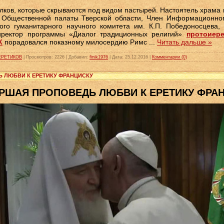
олков, которые скрываются под видом пастырей. Настоятель храма
рт Общественной палаты Тверской области, Член Информационног
го гуманитарного научного комитета им. К.П. Победоносцева,
Директор программы «Диалог традиционных религий»
протоиер
К
порадовался показному милосердию Римс
...
Читать дальше »
ЕРЕТИКОВ
|
Просмотров:
2226
|
Добавил:
finik1976
|
Дата:
25.12.2016
|
Комментарии (0)
Ь ЛЮБВИ К ЕРЕТИКУ ФРАНЦИСКУ
РШАЯ ПРОПОВЕДЬ ЛЮБВИ К ЕРЕТИКУ ФРА