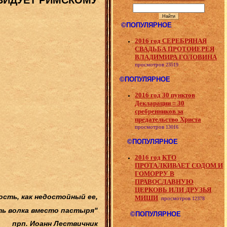
©ПОПУЛЯРНОЕ
2016 год СЕРЕБРЯНАЯ
СВАДЬБА ПРОТОИЕРЕЯ
ВЛАДИМИРА ГОЛОВИНА
просмотров
23519
©ПОПУЛЯРНОЕ
2016 год 30 пунктов
Декларации = 30
сребренников за
предательство Христа
просмотров
13016
©ПОПУЛЯРНОЕ
2016 год КТО
ПРОТАЛКИВАЕТ СОДОМ И
ГОМОРРУ В
ПРАВОСЛАВНУЮ
ЦЕРКОВЬ ИЛИ ДРУЗЬЯ
сть, как недостойный ее,
МИШИ
просмотров
12378
ть волка вместо пастыря"
©ПОПУЛЯРНОЕ
прп. Иоанн Лествичник