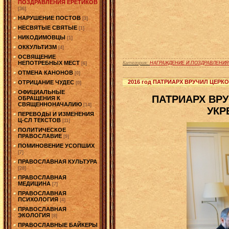
ПОЗДРАВЛЕНИЯ ЕРЕТИКОВ
[36]
НАРУШЕНИЕ ПОСТОВ
[3]
НЕСВЯТЫЕ СВЯТЫЕ
[1]
НИКОДИМОВЦЫ
[1]
ОККУЛЬТИЗМ
[4]
ОСВЯЩЕНИЕ
НЕПОТРЕБНЫХ МЕСТ
Категория:
НАГРАЖДЕНИЕ И ПОЗДРАВЛЕНИЯ
[6]
ОТМЕНА КАНОНОВ
[0]
2016 год ПАТРИАРХ ВРУЧИЛ ЦЕР
ОТРИЦАНИЕ ЧУДЕС
[0]
ОФИЦИАЛЬНЫЕ
ПАТРИАРХ ВР
ОБРАЩЕНИЯ К
СВЯЩЕННОНАЧАЛИЮ
[14]
УКР
ПЕРЕВОДЫ И ИЗМЕНЕНИЯ
Ц-СЛ ТЕКСТОВ
[11]
ПОЛИТИЧЕСКОЕ
ПРАВОСЛАВИЕ
[9]
ПОМИНОВЕНИЕ УСОПШИХ
[7]
ПРАВОСЛАВНАЯ КУЛЬТУРА
[28]
ПРАВОСЛАВНАЯ
МЕДИЦИНА
[7]
ПРАВОСЛАВНАЯ
ПСИХОЛОГИЯ
[4]
ПРАВОСЛАВНАЯ
ЭКОЛОГИЯ
[8]
ПРАВОСЛАВНЫЕ БАЙКЕРЫ