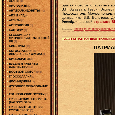
АГАПЫ
[1]
Братья и сестры опасайтесь в
АМОРАЛИЗМ
[3]
В.П. Аваева г. Твери, Экспе
АНТИХАЛКИДОНИТЫ
[46]
Председатель Межрегионально
АПЭ И КПД
[0]
центра им. В.В. Болотова, 
АТЕИЗМ
[2]
декабря
на своей
странице В
АСТРОЛОГИЯ
[1]
Категория:
НАГРАЖДЕНИЕ И ПОЗДРАВЛЕНИЯ 
БАПТИЗМ
[8]
БЕССАРАБСКАЯ
МИТРОПОЛИЯ РУМЫНСКОЙ
2016 год ПАТРИАРШАЯ ПРОПОВЕД
ПЦ
[0]
БИОЭТИКА
ПАТРИА
[10]
БОГОСЛУЖЕНИЯ В
ИНОСЛАВНЫХ ХРАМАХ
[6]
БРАДОБРИТИЕ
[1]
БУДДИЗМ ИНДУИЗМ
ЯЗЫЧЕСТВО
[15]
ВОСЬМОЙ СОБОР
[102]
ГЛОССОЛАЛИЯ
[1]
ДИОМИДОВЦЫ
[0]
ДУХОВНОЕ ОБРАЗОВАНИЕ
[81]
ЕВАНГЕЛЬСКИЕ ГРУППЫ
[3]
ЕРЕСЬ АРХИМ. ТАВРИОНА
(БАТОЗСКОГО)
[2]
ЕРЕСЬ МИТР. АНТОНИЯ
СУРОЖСКОГО
[5]
ЕРЕСЬ О ГРАНИЦАХ