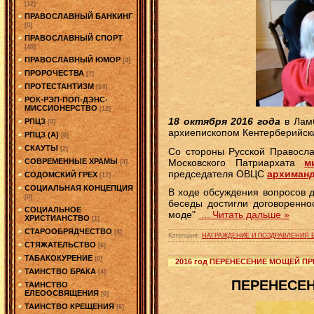
[12]
ПРАВОСЛАВНЫЙ БАНКИНГ
[0]
ПРАВОСЛАВНЫЙ СПОРТ
[40]
ПРАВОСЛАВНЫЙ ЮМОР
[4]
ПРОРОЧЕСТВА
[7]
ПРОТЕСТАНТИЗМ
[14]
РОК-РЭП-ПОП-ДЭНС-
МИССИОНЕРСТВО
[12]
18 октября 2016 года
в Ламб
РПЦЗ
[0]
архиепископом Кентерберийск
РПЦЗ (А)
[0]
СКАУТЫ
[2]
Со стороны Русской Правосла
Московского Патриархата
м
СОВРЕМЕННЫЕ ХРАМЫ
[4]
председателя ОВЦС
архиманд
СОДОМСКИЙ ГРЕХ
[17]
СОЦИАЛЬНАЯ КОНЦЕПЦИЯ
В ходе обсуждения вопросов 
[0]
беседы достигли договоренно
СОЦИАЛЬНОЕ
моде"
...
Читать дальше »
ХРИСТИАНСТВО
[1]
СТАРООБРЯДЧЕСТВО
[4]
Категория:
НАГРАЖДЕНИЕ И ПОЗДРАВЛЕНИЯ 
СТЯЖАТЕЛЬСТВО
[6]
ТАБАКОКУРЕНИЕ
[0]
2016 год ПЕРЕНЕСЕНИЕ МОЩЕЙ П
ТАИНСТВО БРАКА
[4]
ПЕРЕНЕСЕН
ТАИНСТВО
ЕЛЕООСВЯЩЕНИЯ
[0]
ТАИНСТВО КРЕЩЕНИЯ
[6]