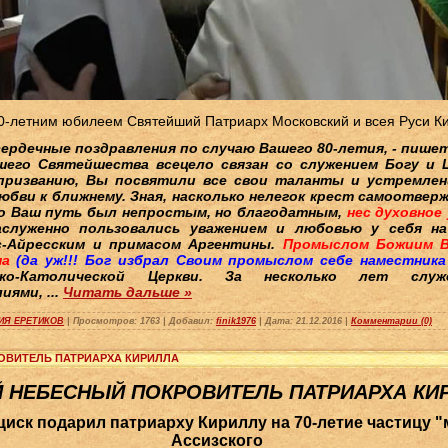
0-летним юбилеем Святейший Патриарх Московский и всея Руси К
ердечные поздравления по случаю Вашего 80-летия, - пише
шего Святейшества всецело связан со служением Богу и 
призванию, Вы посвятили все свои таланты и устремлен
юбви к ближнему. Зная, насколько нелегок крест самоотвер
то Ваш путь был непростым, но благодатным,
нес духовное
аслуженно пользовались уважением и любовью у себя на
с-Айресским и примасом Аргентины.
Промыслом Божиим В
ма
(да уж!!! Бог избрал Своим промыслом себе наместника 
ко-Католической Церкви. За несколько лет служе
лиями,
...
Читать дальше »
ИЯ ЕРЕТИКОВ
|
Просмотров:
1763
|
Добавил:
finik1976
|
Дата:
21.12.2016
|
Комментарии (0)
РОВИТЕЛЬ ПАТРИАРХА КИРИЛЛА
 НЕБЕСНЫЙ ПОКРОВИТЕЛЬ ПАТРИАРХА КИ
иск подарил патриарху Кириллу на 70-летие частицу 
Ассизского