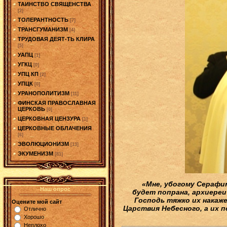
ТАИНСТВО СВЯЩЕНСТВА
[2]
ТОЛЕРАНТНОСТЬ
[7]
ТРАНСГУМАНИЗМ
[4]
ТРУДОВАЯ ДЕЯТ-ТЬ КЛИРА
[5]
УАПЦ
[1]
УГКЦ
[0]
УПЦ КП
[2]
УПЦК
[0]
УРАНОПОЛИТИЗМ
[11]
ФИНСКАЯ ПРАВОСЛАВНАЯ
ЦЕРКОВЬ
[0]
ЦЕРКОВНАЯ ЦЕНЗУРА
[1]
ЦЕРКОВНЫЕ ОБЛАЧЕНИЯ
[6]
ЭВОЛЮЦИОНИЗМ
[13]
ЭКУМЕНИЗМ
[81]
«Мне, убогому Серафим
Наш опрос
будет попрана, архиереи
Господь тяжко их накаж
Оцените мой сайт
Царствия Небесного, а их п
Отлично
Хорошо
Неплохо