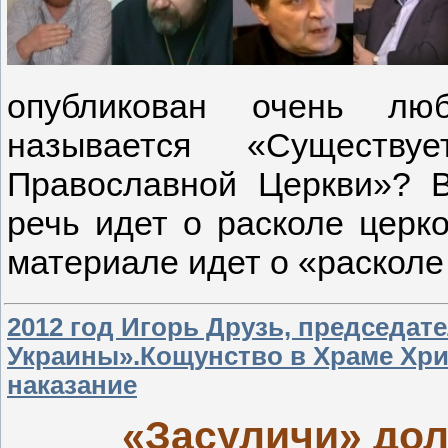
опубликован очень люб
называется «Существ
Православной Церкви»? Вп
речь идет о расколе церк
материале идет о «расколе
2012 год Игорь Друзь, председа
Украины».Кощунство в Храме Хри
наказание
«Засуличи» до