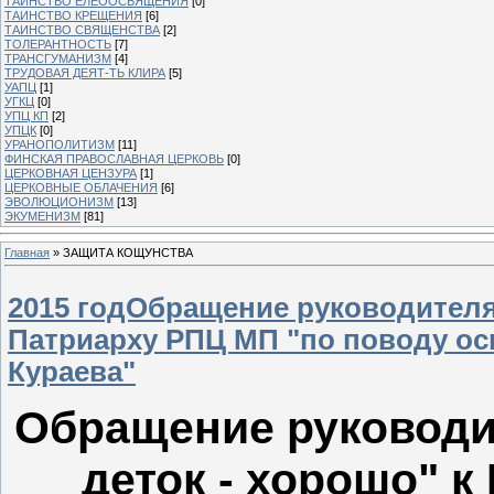
ТАИНСТВО ЕЛЕООСВЯЩЕНИЯ
[0]
ТАИНСТВО КРЕЩЕНИЯ
[6]
ТАИНСТВО СВЯЩЕНСТВА
[2]
ТОЛЕРАНТНОСТЬ
[7]
ТРАНСГУМАНИЗМ
[4]
ТРУДОВАЯ ДЕЯТ-ТЬ КЛИРА
[5]
УАПЦ
[1]
УГКЦ
[0]
УПЦ КП
[2]
УПЦК
[0]
УРАНОПОЛИТИЗМ
[11]
ФИНСКАЯ ПРАВОСЛАВНАЯ ЦЕРКОВЬ
[0]
ЦЕРКОВНАЯ ЦЕНЗУРА
[1]
ЦЕРКОВНЫЕ ОБЛАЧЕНИЯ
[6]
ЭВОЛЮЦИОНИЗМ
[13]
ЭКУМЕНИЗМ
[81]
Главная
»
ЗАЩИТА КОЩУНСТВА
2015 годОбращение руководителя 
Патриарху РПЦ МП "по поводу о
Кураева"
Обращение руководи
деток - хорошо" к