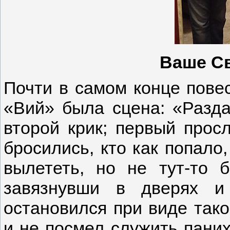
Ваше С
Почти в самом конце пове
«Вий» была сцена: «Разда
второй крик; первый прос
бросились, кто как попало,
вылететь, но не тут-то 
завязнувши в дверях и
остановился при виде так
и не посмел служить паних