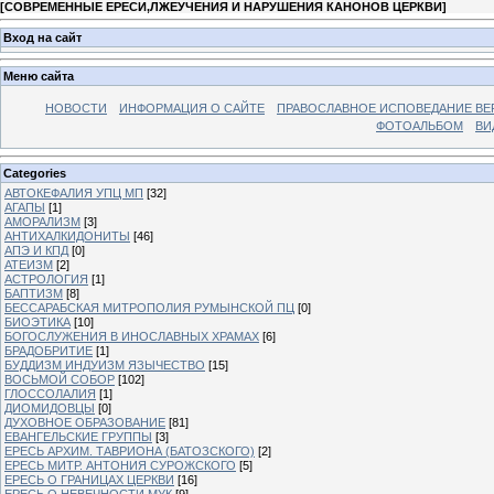
[
СОВРЕМЕННЫЕ ЕРЕСИ,ЛЖЕУЧЕНИЯ И НАРУШЕНИЯ КАНОНОВ ЦЕРКВИ
]
Вход на сайт
Меню сайта
НОВОСТИ
ИНФОРМАЦИЯ О САЙТЕ
ПРАВОСЛАВНОЕ ИСПОВЕДАНИЕ ВЕ
ФОТОАЛЬБОМ
ВИ
Categories
АВТОКЕФАЛИЯ УПЦ МП
[32]
АГАПЫ
[1]
АМОРАЛИЗМ
[3]
АНТИХАЛКИДОНИТЫ
[46]
АПЭ И КПД
[0]
АТЕИЗМ
[2]
АСТРОЛОГИЯ
[1]
БАПТИЗМ
[8]
БЕССАРАБСКАЯ МИТРОПОЛИЯ РУМЫНСКОЙ ПЦ
[0]
БИОЭТИКА
[10]
БОГОСЛУЖЕНИЯ В ИНОСЛАВНЫХ ХРАМАХ
[6]
БРАДОБРИТИЕ
[1]
БУДДИЗМ ИНДУИЗМ ЯЗЫЧЕСТВО
[15]
ВОСЬМОЙ СОБОР
[102]
ГЛОССОЛАЛИЯ
[1]
ДИОМИДОВЦЫ
[0]
ДУХОВНОЕ ОБРАЗОВАНИЕ
[81]
ЕВАНГЕЛЬСКИЕ ГРУППЫ
[3]
ЕРЕСЬ АРХИМ. ТАВРИОНА (БАТОЗСКОГО)
[2]
ЕРЕСЬ МИТР. АНТОНИЯ СУРОЖСКОГО
[5]
ЕРЕСЬ О ГРАНИЦАХ ЦЕРКВИ
[16]
ЕРЕСЬ О НЕВЕЧНОСТИ МУК
[9]