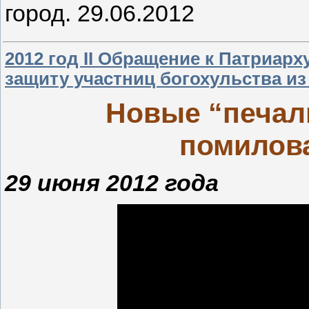
город. 29.06.2012
2012 год II Обращение к Патриарх
защиту участниц богохульства из
Новые “печал
помилов
29 июня 2012 года