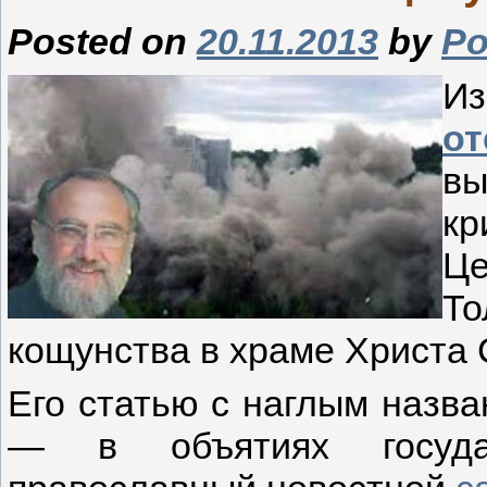
Posted on
20.11.2013
by
Р
Из
от
в
кр
Ц
Т
кощунства в храме Христа С
Его статью с наглым назва
— в объятиях государ