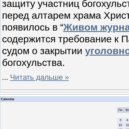
защиту участниц богохульс
перед алтарем храма Хрис
появилось в “
Живом журн
содержится требование к П
судом о закрытии
уголовно
богохульства.
...
Читать дальше »
Calendar
Пн
Вт
3
4
10
11