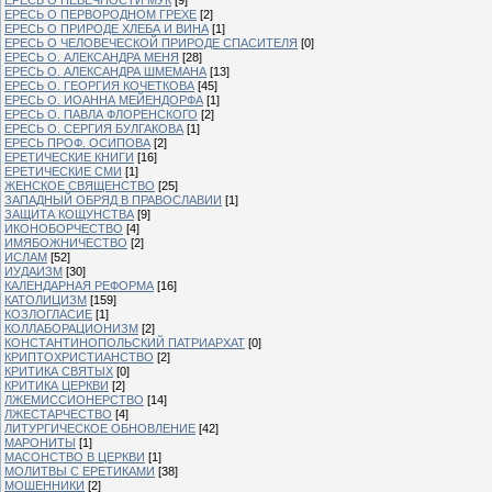
ЕРЕСЬ О ПЕРВОРОДНОМ ГРЕХЕ
[2]
ЕРЕСЬ О ПРИРОДЕ ХЛЕБА И ВИНА
[1]
ЕРЕСЬ О ЧЕЛОВЕЧЕСКОЙ ПРИРОДЕ СПАСИТЕЛЯ
[0]
ЕРЕСЬ О. АЛЕКСАНДРА МЕНЯ
[28]
ЕРЕСЬ О. АЛЕКСАНДРА ШМЕМАНА
[13]
ЕРЕСЬ О. ГЕОРГИЯ КОЧЕТКОВА
[45]
ЕРЕСЬ О. ИОАННА МЕЙЕНДОРФА
[1]
ЕРЕСЬ О. ПАВЛА ФЛОРЕНСКОГО
[2]
ЕРЕСЬ О. СЕРГИЯ БУЛГАКОВА
[1]
ЕРЕСЬ ПРОФ. ОСИПОВА
[2]
ЕРЕТИЧЕСКИЕ КНИГИ
[16]
ЕРЕТИЧЕСКИЕ СМИ
[1]
ЖЕНСКОЕ СВЯЩЕНСТВО
[25]
ЗАПАДНЫЙ ОБРЯД В ПРАВОСЛАВИИ
[1]
ЗАЩИТА КОЩУНСТВА
[9]
ИКОНОБОРЧЕСТВО
[4]
ИМЯБОЖНИЧЕСТВО
[2]
ИСЛАМ
[52]
ИУДАИЗМ
[30]
КАЛЕНДАРНАЯ РЕФОРМА
[16]
КАТОЛИЦИЗМ
[159]
КОЗЛОГЛАСИЕ
[1]
КОЛЛАБОРАЦИОНИЗМ
[2]
КОНСТАНТИНОПОЛЬСКИЙ ПАТРИАРХАТ
[0]
КРИПТОХРИСТИАНСТВО
[2]
КРИТИКА СВЯТЫХ
[0]
КРИТИКА ЦЕРКВИ
[2]
ЛЖЕМИССИОНЕРСТВО
[14]
ЛЖЕСТАРЧЕСТВО
[4]
ЛИТУРГИЧЕСКОЕ ОБНОВЛЕНИЕ
[42]
МАРОНИТЫ
[1]
МАСОНСТВО В ЦЕРКВИ
[1]
МОЛИТВЫ С ЕРЕТИКАМИ
[38]
МОШЕННИКИ
[2]