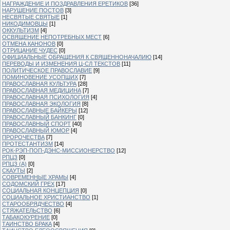
НАГРАЖДЕНИЕ И ПОЗДРАВЛЕНИЯ ЕРЕТИКОВ
[36]
НАРУШЕНИЕ ПОСТОВ
[3]
НЕСВЯТЫЕ СВЯТЫЕ
[1]
НИКОДИМОВЦЫ
[1]
ОККУЛЬТИЗМ
[4]
ОСВЯЩЕНИЕ НЕПОТРЕБНЫХ МЕСТ
[6]
ОТМЕНА КАНОНОВ
[0]
ОТРИЦАНИЕ ЧУДЕС
[0]
ОФИЦИАЛЬНЫЕ ОБРАЩЕНИЯ К СВЯЩЕННОНАЧАЛИЮ
[14]
ПЕРЕВОДЫ И ИЗМЕНЕНИЯ Ц-СЛ ТЕКСТОВ
[11]
ПОЛИТИЧЕСКОЕ ПРАВОСЛАВИЕ
[9]
ПОМИНОВЕНИЕ УСОПШИХ
[7]
ПРАВОСЛАВНАЯ КУЛЬТУРА
[28]
ПРАВОСЛАВНАЯ МЕДИЦИНА
[7]
ПРАВОСЛАВНАЯ ПСИХОЛОГИЯ
[4]
ПРАВОСЛАВНАЯ ЭКОЛОГИЯ
[8]
ПРАВОСЛАВНЫЕ БАЙКЕРЫ
[12]
ПРАВОСЛАВНЫЙ БАНКИНГ
[0]
ПРАВОСЛАВНЫЙ СПОРТ
[40]
ПРАВОСЛАВНЫЙ ЮМОР
[4]
ПРОРОЧЕСТВА
[7]
ПРОТЕСТАНТИЗМ
[14]
РОК-РЭП-ПОП-ДЭНС-МИССИОНЕРСТВО
[12]
РПЦЗ
[0]
РПЦЗ (А)
[0]
СКАУТЫ
[2]
СОВРЕМЕННЫЕ ХРАМЫ
[4]
СОДОМСКИЙ ГРЕХ
[17]
СОЦИАЛЬНАЯ КОНЦЕПЦИЯ
[0]
СОЦИАЛЬНОЕ ХРИСТИАНСТВО
[1]
СТАРООБРЯДЧЕСТВО
[4]
СТЯЖАТЕЛЬСТВО
[6]
ТАБАКОКУРЕНИЕ
[0]
ТАИНСТВО БРАКА
[4]