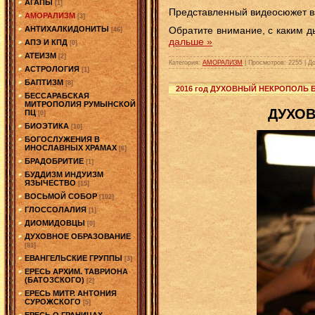
АГАПЫ
[1]
Представленный видеосюжет вз
АМОРАЛИЗМ
[3]
АНТИХАЛКИДОНИТЫ
Обратите внимание, с каким 
[46]
дальше »
АПЭ И КПД
[0]
АТЕИЗМ
[2]
Категория:
АМОРАЛИЗМ
|
Просмотров:
2255
|
До
АСТРОЛОГИЯ
[1]
БАПТИЗМ
[8]
2016 год ДУХОВНЫЙ НЕКРОПОЛЬ 
БЕССАРАБСКАЯ
МИТРОПОЛИЯ РУМЫНСКОЙ
ДУХОВ
ПЦ
[0]
БИОЭТИКА
[10]
БОГОСЛУЖЕНИЯ В
ИНОСЛАВНЫХ ХРАМАХ
[6]
БРАДОБРИТИЕ
[1]
БУДДИЗМ ИНДУИЗМ
ЯЗЫЧЕСТВО
[15]
ВОСЬМОЙ СОБОР
[102]
ГЛОССОЛАЛИЯ
[1]
ДИОМИДОВЦЫ
[0]
ДУХОВНОЕ ОБРАЗОВАНИЕ
[81]
ЕВАНГЕЛЬСКИЕ ГРУППЫ
[3]
ЕРЕСЬ АРХИМ. ТАВРИОНА
(БАТОЗСКОГО)
[2]
ЕРЕСЬ МИТР. АНТОНИЯ
СУРОЖСКОГО
[5]
ЕРЕСЬ О ГРАНИЦАХ