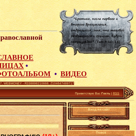
Православной
СЛАВНОЕ
ЛИЦАХ
•
ФОТОАЛЬБОМ
•
ВИДЕО
 WEBMONEY - R338898210668, Z104647489717
Приветствую Вас
Гость
|
RSS
Вход на сайт
Поиск