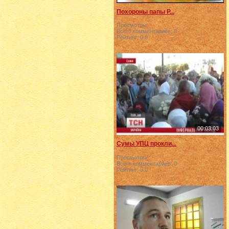
Похороны папы Р...
Просмотры:
Всего комментариев:
0
Рейтинг:
0.0
00:03:03
Сумы УПЦ прокли...
Просмотры:
Всего комментариев:
0
Рейтинг:
0.0