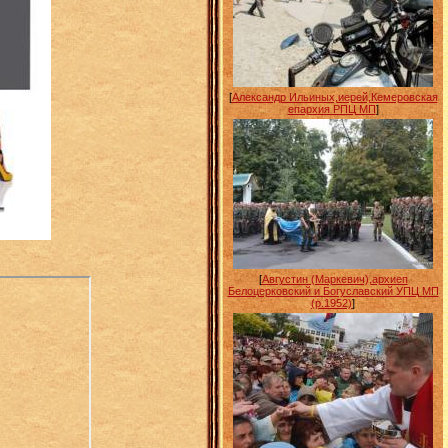
[
Александр Ильиных,иерей,Кемеровская
епархия РПЦ МП
]
[
Августин (Маркевич),архиеп
Белоцерковский и Богуславский УПЦ МП
(р.1952)
]