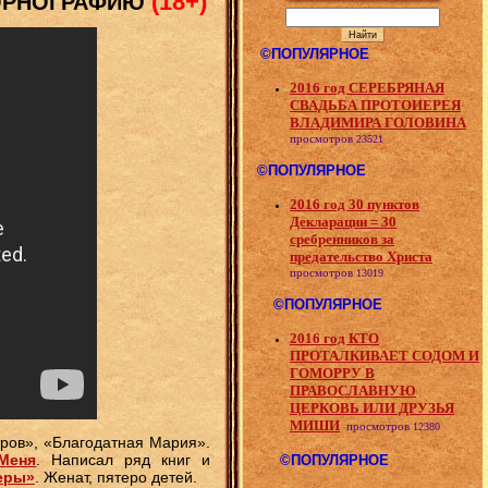
(18+)
ОРНОГРАФИЮ
©ПОПУЛЯРНОЕ
2016 год СЕРЕБРЯНАЯ
СВАДЬБА ПРОТОИЕРЕЯ
ВЛАДИМИРА ГОЛОВИНА
просмотров
23521
©ПОПУЛЯРНОЕ
2016 год 30 пунктов
Декларации = 30
сребренников за
предательство Христа
просмотров
13019
©ПОПУЛЯРНОЕ
2016 год КТО
ПРОТАЛКИВАЕТ СОДОМ И
ГОМОРРУ В
ПРАВОСЛАВНУЮ
ЦЕРКОВЬ ИЛИ ДРУЗЬЯ
МИШИ
просмотров
12380
тров», «Благодатная Мария».
Меня
. Написал ряд книг и
©ПОПУЛЯРНОЕ
еры»
. Женат, пятеро детей.