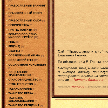
[12]
ПРАВОСЛАВНЫЙ БАНКИНГ
[0]
ПРАВОСЛАВНЫЙ СПОРТ
[40]
ПРАВОСЛАВНЫЙ ЮМОР
[4]
ПРОРОЧЕСТВА
[7]
ПРОТЕСТАНТИЗМ
[14]
РОК-РЭП-ПОП-ДЭНС-
МИССИОНЕРСТВО
[12]
РПЦЗ
[0]
РПЦЗ (А)
[0]
СКАУТЫ
Сайт “Православие и мир” п
[2]
Елизавета Глинка.
СОВРЕМЕННЫЕ ХРАМЫ
[4]
СОДОМСКИЙ ГРЕХ
[17]
По объяснениям Е. Глинки, я
СОЦИАЛЬНАЯ КОНЦЕПЦИЯ
Наступает зима, и возникае
[0]
и чистую одежду принесу
СОЦИАЛЬНОЕ
ХРИСТИАНСТВО
непрофессиональные из числа
[1]
это кр
...
Читать дальше »
СТАРООБРЯДЧЕСТВО
[4]
СТЯЖАТЕЛЬСТВО
[6]
Категория:
АМОРАЛИЗМ
|
Просмотров:
1456
ТАБАКОКУРЕНИЕ
[0]
ТАИНСТВО БРАКА
[4]
ТАИНСТВО
ЕЛЕООСВЯЩЕНИЯ
[0]
ТАИНСТВО КРЕЩЕНИЯ
[6]