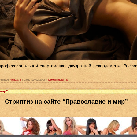
 профессиональной спортсменке, двукратной рекордсменке России
бавил:
finik1976
|
Дата:
19.02.2016
|
Комментарии (0)
 мир”
Стриптиз на сайте “Православие и мир”