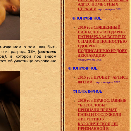
АДРЕС ПОМЕСТНЫХ
ЦЕРКВЕЙ
просмотров
5981
©ПОПУЛЯРНОЕ
2016 год СВЯЩЕННЫЙ
СИНОД ПОБЛАГОДАРИЛ
ПАТРИАРХА ЗА ВСТРЕЧУ
С ПАПОЙ И ПОЛНОСТЬЮ
ОДОБРИЛ
т-изданием о том, как быть
ПОДПИСАННУЮ ИУДОВУ
ию из разряда
18+
,
(вопреки
ДЕКЛАРАЦИЮ
ой)
, в которой под видом
просмотров
5968
тся об участнице откровенно
©ПОПУЛЯРНОЕ
2015 год ПРОЕКТ "АРТИСТ
ФОТИЙ"
просмотров
5787
©ПОПУЛЯРНОЕ
2016 год ПРАВОСЛАВНЫЕ
"БОГОСЛОВЫ"
ПРИЗНАЛИ ПРИМАТ
ПАПЫ И ОТСЛУЖИЛИ
ЛИТУРГИЮ У
КАТОЛИЧЕСКОЙ, НЕ
ПРИЗНАННОЙ В