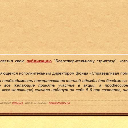
освятил свою
публикацию
“Благотворительному стриптизу”, кот
вляющейся исполнительным директором фонда «Справедливая пом
т необходимость пожертвования теплой одежды для бездомных
т все желающие принять участие в акции, а профессио
 всех желающих) сначала наденут на себя 5-6 пар свитеров, ш
|
Добавил:
finik1976
|
Дата:
27.10.2011
|
Комментарии (0)