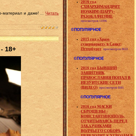
2016 год
СХИАРХИМАНДРИТ
ИОАКИМ (ПАРР) -
о-материал и даже!
...
Читать
РАЗОБЛАЧЕНИЕ
просмотров
11096
©ПОПУЛЯРНОЕ
2015 год «Храм-
супермаркет» в Санкт-
18+
 -
Петербурге
просмотров
8633
©ПОПУЛЯРНОЕ
2016 год БЫВШИЙ
ЗАЩИТНИК
ПРАВОСЛАВИЯ ПОПАЛ В
ИЕЗУИТСКИЕ СЕТИ
(ВИДЕО)
просмотров
6081
©ПОПУЛЯРНОЕ
2016 год МАСКИ
СБРОШЕНЫ -
КОНСТАНТИНОПОЛЬ,
ОТЧИТЫВАЯСЬ ПЕРЕД
ЗАКАЗЧИКАМИ
ВОЛЧЬЕГО СОБОРА,
ПЕРЕХОДИТ К УГРОЗАМ В