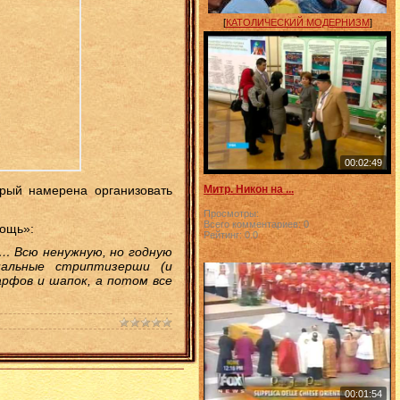
[
КАТОЛИЧЕСКИЙ МОДЕРНИЗМ
]
00:02:49
Митр. Никон на ...
орый намерена организовать
Просмотры:
Всего комментариев:
0
ощь»:
Рейтинг:
0.0
… Всю ненужную, но годную
нальные стриптизерши (и
арфов и шапок, а потом все
00:01:54