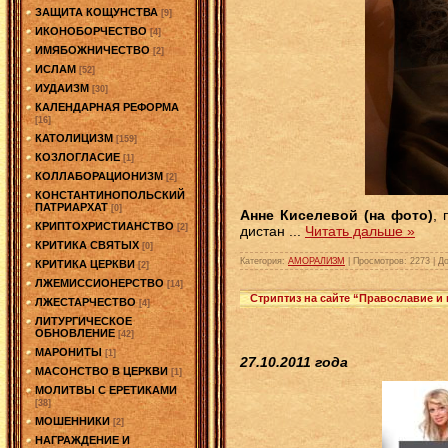
ЗАЩИТА КОЩУНСТВА
[9]
ИКОНОБОРЧЕСТВО
[4]
ИМЯБОЖНИЧЕСТВО
[2]
ИСЛАМ
[52]
ИУДАИЗМ
[30]
КАЛЕНДАРНАЯ РЕФОРМА
[16]
КАТОЛИЦИЗМ
[159]
КОЗЛОГЛАСИЕ
[1]
КОЛЛАБОРАЦИОНИЗМ
[2]
КОНСТАНТИНОПОЛЬСКИЙ
ПАТРИАРХАТ
[0]
Анне Киселевой (на фото)
,
КРИПТОХРИСТИАНСТВО
[2]
дистан
...
Читать дальше »
КРИТИКА СВЯТЫХ
[0]
Категория:
АМОРАЛИЗМ
|
Просмотров:
2273
|
До
КРИТИКА ЦЕРКВИ
[2]
ЛЖЕМИССИОНЕРСТВО
[14]
Стриптиз на сайте “Православие и
ЛЖЕСТАРЧЕСТВО
[4]
ЛИТУРГИЧЕСКОЕ
ОБНОВЛЕНИЕ
[42]
МАРОНИТЫ
[1]
27.10.2011 года
МАСОНСТВО В ЦЕРКВИ
[1]
МОЛИТВЫ С ЕРЕТИКАМИ
[38]
МОШЕННИКИ
[2]
НАГРАЖДЕНИЕ И