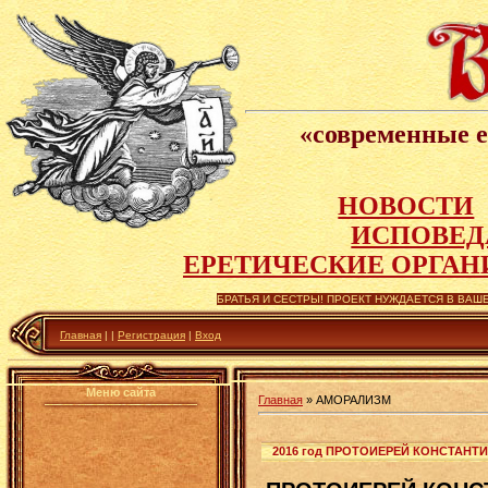
«современные е
НОВОСТИ
ИСПОВЕД
Е
РЕТИЧЕСКИЕ ОРГАН
БРАТЬЯ И СЕСТРЫ! ПРОЕКТ НУЖДАЕТСЯ В ВАШЕ
Главная
|
|
Регистрация
|
Вход
Меню сайта
Главная
»
АМОРАЛИЗМ
2016 год ПРОТОИЕРЕЙ КОНСТАНТ