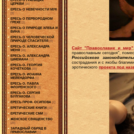
ЦЕРКВИ
[16]
ЕРЕСЬ О НЕВЕЧНОСТИ МУК
[9]
ЕРЕСЬ О ПЕРВОРОДНОМ
ГРЕХЕ
[2]
ЕРЕСЬ О ПРИРОДЕ ХЛЕБА И
ВИНА
[1]
ЕРЕСЬ О ЧЕЛОВЕЧЕСКОЙ
ПРИРОДЕ СПАСИТЕЛЯ
[0]
ЕРЕСЬ О. АЛЕКСАНДРА
Сайт "Православие и мир"
МЕНЯ
[28]
православным сегодня", поме
ЕРЕСЬ О. АЛЕКСАНДРА
Российского законодател
ШМЕМАНА
[13]
сострадания и с якобы благим
ЕРЕСЬ О. ГЕОРГИЯ
эротического
проекта под на
КОЧЕТКОВА
[45]
ЕРЕСЬ О. ИОАННА
МЕЙЕНДОРФА
[1]
ЕРЕСЬ О. ПАВЛА
ФЛОРЕНСКОГО
[2]
ЕРЕСЬ О. СЕРГИЯ
БУЛГАКОВА
[1]
ЕРЕСЬ ПРОФ. ОСИПОВА
[2]
ЕРЕТИЧЕСКИЕ КНИГИ
[16]
ЕРЕТИЧЕСКИЕ СМИ
[1]
ЖЕНСКОЕ СВЯЩЕНСТВО
[25]
ЗАПАДНЫЙ ОБРЯД В
ПРАВОСЛАВИИ
[1]