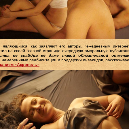
, являющийся, как заявляют его авторы, "ежедневным интерне
стил на своей главной странице очередную аморальную публикац
ьства не снабдив её даже такой обязательной отметк
и намерениями реабилитации и поддержки инвалидов, рассказывае
званием «Акрополь»
,