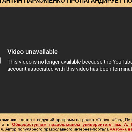
ТАНТИН ПАРХОМЕНКО ПРОПАГАНДИРУЕТ П
хоменко
- автор и ведущий программ на радио «Теос», «Град Пе
и и в
Общедоступном православном университете им. А. 
ия. Автор популярного православного интернет-портала
«Азбука в