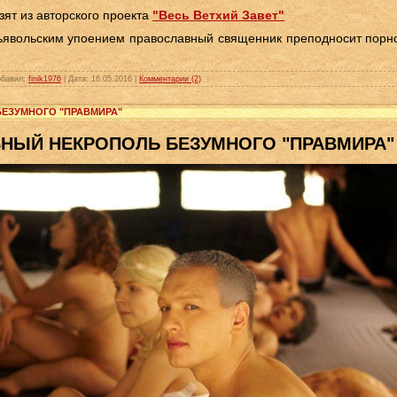
ят из авторского проекта
"Весь Ветхий Завет"
дьявольским упоением православный священник преподносит порн
бавил:
finik1976
|
Дата:
16.05.2016
|
Комментарии (2)
БЕЗУМНОГО "ПРАВМИРА"
НЫЙ НЕКРОПОЛЬ БЕЗУМНОГО "ПРАВМИРА"