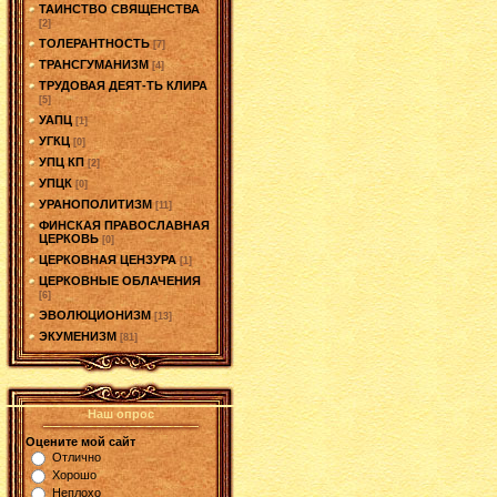
ТАИНСТВО СВЯЩЕНСТВА
[2]
ТОЛЕРАНТНОСТЬ
[7]
ТРАНСГУМАНИЗМ
[4]
ТРУДОВАЯ ДЕЯТ-ТЬ КЛИРА
[5]
УАПЦ
[1]
УГКЦ
[0]
УПЦ КП
[2]
УПЦК
[0]
УРАНОПОЛИТИЗМ
[11]
ФИНСКАЯ ПРАВОСЛАВНАЯ
ЦЕРКОВЬ
[0]
ЦЕРКОВНАЯ ЦЕНЗУРА
[1]
ЦЕРКОВНЫЕ ОБЛАЧЕНИЯ
[6]
ЭВОЛЮЦИОНИЗМ
[13]
ЭКУМЕНИЗМ
[81]
Наш опрос
Оцените мой сайт
Отлично
Хорошо
Неплохо