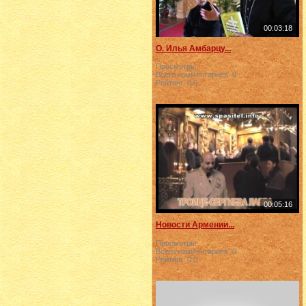
00:03:18
О. Илья Амбарцу...
Просмотры:
Всего комментариев:
0
Рейтинг:
0.0
00:05:16
Новости Армении...
Просмотры:
Всего комментариев:
0
Рейтинг:
0.0