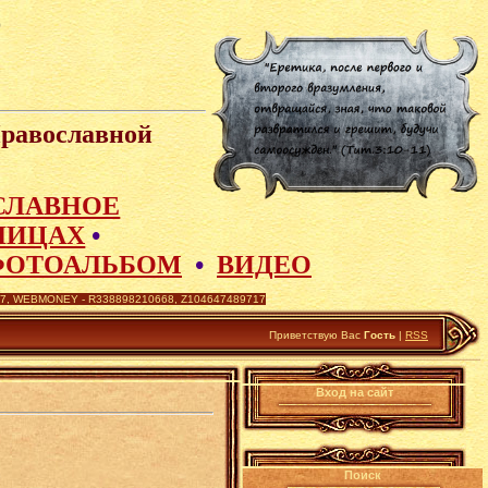
Православной
СЛАВНОЕ
ЛИЦАХ
•
ФОТОАЛЬБОМ
•
ВИДЕО
 WEBMONEY - R338898210668, Z104647489717
Приветствую Вас
Гость
|
RSS
Вход на сайт
Поиск