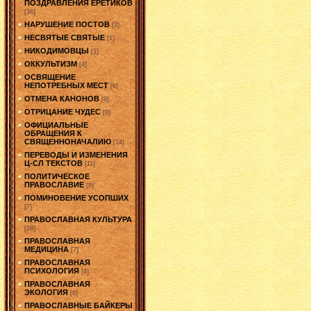
ПОЗДРАВЛЕНИЯ ЕРЕТИКОВ
[36]
НАРУШЕНИЕ ПОСТОВ
[3]
НЕСВЯТЫЕ СВЯТЫЕ
[1]
НИКОДИМОВЦЫ
[1]
ОККУЛЬТИЗМ
[4]
ОСВЯЩЕНИЕ
НЕПОТРЕБНЫХ МЕСТ
[6]
ОТМЕНА КАНОНОВ
[0]
ОТРИЦАНИЕ ЧУДЕС
[0]
ОФИЦИАЛЬНЫЕ
ОБРАЩЕНИЯ К
СВЯЩЕННОНАЧАЛИЮ
[14]
ПЕРЕВОДЫ И ИЗМЕНЕНИЯ
Ц-СЛ ТЕКСТОВ
[11]
ПОЛИТИЧЕСКОЕ
ПРАВОСЛАВИЕ
[9]
ПОМИНОВЕНИЕ УСОПШИХ
[7]
ПРАВОСЛАВНАЯ КУЛЬТУРА
[28]
ПРАВОСЛАВНАЯ
МЕДИЦИНА
[7]
ПРАВОСЛАВНАЯ
ПСИХОЛОГИЯ
[4]
ПРАВОСЛАВНАЯ
ЭКОЛОГИЯ
[8]
ПРАВОСЛАВНЫЕ БАЙКЕРЫ