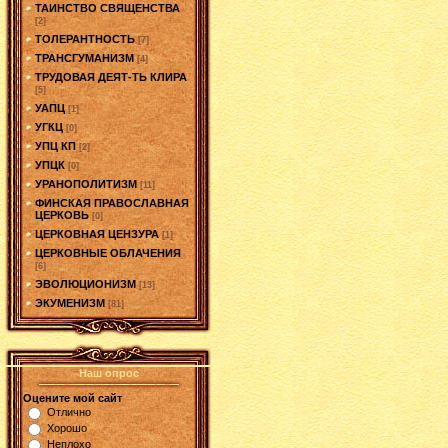
ТАИНСТВО СВЯЩЕНСТВА
[2]
ТОЛЕРАНТНОСТЬ
[7]
ТРАНСГУМАНИЗМ
[4]
ТРУДОВАЯ ДЕЯТ-ТЬ КЛИРА
[5]
УАПЦ
[1]
УГКЦ
[0]
УПЦ КП
[2]
УПЦК
[0]
УРАНОПОЛИТИЗМ
[11]
ФИНСКАЯ ПРАВОСЛАВНАЯ
ЦЕРКОВЬ
[0]
ЦЕРКОВНАЯ ЦЕНЗУРА
[1]
ЦЕРКОВНЫЕ ОБЛАЧЕНИЯ
[6]
ЭВОЛЮЦИОНИЗМ
[13]
ЭКУМЕНИЗМ
[81]
Наш опрос
Оцените мой сайт
Отлично
Хорошо
Неплохо