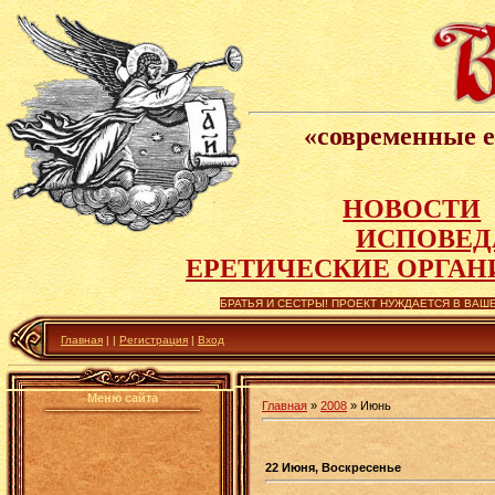
«современные е
НОВОСТИ
ИСПОВЕД
Е
РЕТИЧЕСКИЕ ОРГАН
БРАТЬЯ И СЕСТРЫ! ПРОЕКТ НУЖДАЕТСЯ В ВАШЕ
Главная
|
|
Регистрация
|
Вход
Меню сайта
Главная
»
2008
»
Июнь
22 Июня, Воскресенье