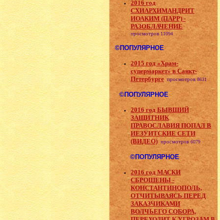
2016 год
СХИАРХИМАНДРИТ
ИОАКИМ (ПАРР) -
РАЗОБЛАЧЕНИЕ
просмотров
11094
©ПОПУЛЯРНОЕ
2015 год «Храм-
супермаркет» в Санкт-
Петербурге
просмотров
8631
©ПОПУЛЯРНОЕ
2016 год БЫВШИЙ
ЗАЩИТНИК
ПРАВОСЛАВИЯ ПОПАЛ В
ИЕЗУИТСКИЕ СЕТИ
(ВИДЕО)
просмотров
6079
©ПОПУЛЯРНОЕ
2016 год МАСКИ
СБРОШЕНЫ -
КОНСТАНТИНОПОЛЬ,
ОТЧИТЫВАЯСЬ ПЕРЕД
ЗАКАЗЧИКАМИ
ВОЛЧЬЕГО СОБОРА,
ПЕРЕХОДИТ К УГРОЗАМ В