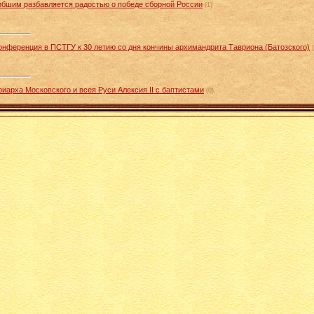
огибшим разбавляется радостью о победе сборной России
(1)
конференция в ПСТГУ к 30 летию со дня кончины архимандрита Тавриона (Батозского)
иарха Московского и всея Руси Алексия II с баптистами
(0)