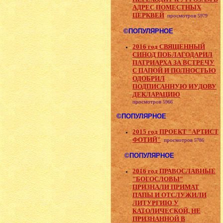
АДРЕС ПОМЕСТНЫХ
ЦЕРКВЕЙ
просмотров
5979
©ПОПУЛЯРНОЕ
2016 год СВЯЩЕННЫЙ
СИНОД ПОБЛАГОДАРИЛ
ПАТРИАРХА ЗА ВСТРЕЧУ
С ПАПОЙ И ПОЛНОСТЬЮ
ОДОБРИЛ
ПОДПИСАННУЮ ИУДОВУ
ДЕКЛАРАЦИЮ
просмотров
5966
©ПОПУЛЯРНОЕ
2015 год ПРОЕКТ "АРТИСТ
ФОТИЙ"
просмотров
5786
©ПОПУЛЯРНОЕ
2016 год ПРАВОСЛАВНЫЕ
"БОГОСЛОВЫ"
ПРИЗНАЛИ ПРИМАТ
ПАПЫ И ОТСЛУЖИЛИ
ЛИТУРГИЮ У
КАТОЛИЧЕСКОЙ, НЕ
ПРИЗНАННОЙ В