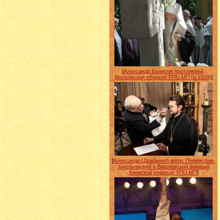
[
Александр Борисов,протоиерей,
Московская епархия РПЦ МП (р.1939)
]
[
Александр (Драбинко),митр. Переяслав-
Хмельницкий и Вишневский,викарий
Киевской епархии УПЦ МП
]