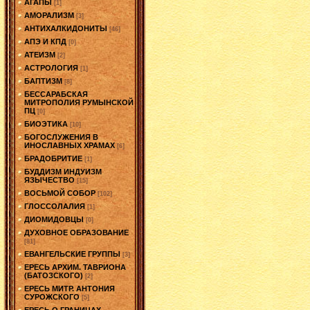
АГАПЫ
[1]
АМОРАЛИЗМ
[3]
АНТИХАЛКИДОНИТЫ
[46]
АПЭ И КПД
[0]
АТЕИЗМ
[2]
АСТРОЛОГИЯ
[1]
БАПТИЗМ
[8]
БЕССАРАБСКАЯ
МИТРОПОЛИЯ РУМЫНСКОЙ
ПЦ
[0]
БИОЭТИКА
[10]
БОГОСЛУЖЕНИЯ В
ИНОСЛАВНЫХ ХРАМАХ
[6]
БРАДОБРИТИЕ
[1]
БУДДИЗМ ИНДУИЗМ
ЯЗЫЧЕСТВО
[15]
ВОСЬМОЙ СОБОР
[102]
ГЛОССОЛАЛИЯ
[1]
ДИОМИДОВЦЫ
[0]
ДУХОВНОЕ ОБРАЗОВАНИЕ
[81]
ЕВАНГЕЛЬСКИЕ ГРУППЫ
[3]
ЕРЕСЬ АРХИМ. ТАВРИОНА
(БАТОЗСКОГО)
[2]
ЕРЕСЬ МИТР. АНТОНИЯ
СУРОЖСКОГО
[5]
ЕРЕСЬ О ГРАНИЦАХ