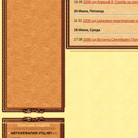
16:39
2008 год Алексий II: Скорбь по п
20 Июня, Пятница
11:31
2008 год Церковно-практическая 
18 Июня, Среда
17:38
2008 год Встреча Святейшего Патр
Категории раздела
АВТОКЕФАЛИЯ УПЦ МП
[32]