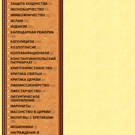
ЗАЩИТА КОЩУНСТВА
[9]
ИКОНОБОРЧЕСТВО
[4]
ИМЯБОЖНИЧЕСТВО
[2]
ИСЛАМ
[52]
ИУДАИЗМ
[30]
КАЛЕНДАРНАЯ РЕФОРМА
[16]
КАТОЛИЦИЗМ
[159]
КОЗЛОГЛАСИЕ
[1]
КОЛЛАБОРАЦИОНИЗМ
[2]
КОНСТАНТИНОПОЛЬСКИЙ
ПАТРИАРХАТ
[0]
КРИПТОХРИСТИАНСТВО
[2]
КРИТИКА СВЯТЫХ
[0]
КРИТИКА ЦЕРКВИ
[2]
ЛЖЕМИССИОНЕРСТВО
[14]
ЛЖЕСТАРЧЕСТВО
[4]
ЛИТУРГИЧЕСКОЕ
ОБНОВЛЕНИЕ
[42]
МАРОНИТЫ
[1]
МАСОНСТВО В ЦЕРКВИ
[1]
МОЛИТВЫ С ЕРЕТИКАМИ
[38]
МОШЕННИКИ
[2]
НАГРАЖДЕНИЕ И