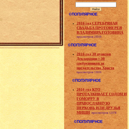
©ПОПУЛЯРНОЕ
(1)
2016 год СЕРЕБРЯНАЯ
СВАДЬБА ПРОТОИЕРЕЯ
ВЛАДИМИРА ГОЛОВИНА
просмотров
23519
©ПОПУЛЯРНОЕ
2016 год 30 пунктов
Декларации = 30
сребренников за
предательство Христа
просмотров
13016
©ПОПУЛЯРНОЕ
2016 год КТО
ПРОТАЛКИВАЕТ СОДОМ И
ГОМОРРУ В
ПРАВОСЛАВНУЮ
ЦЕРКОВЬ ИЛИ ДРУЗЬЯ
МИШИ
просмотров
12378
©ПОПУЛЯРНОЕ