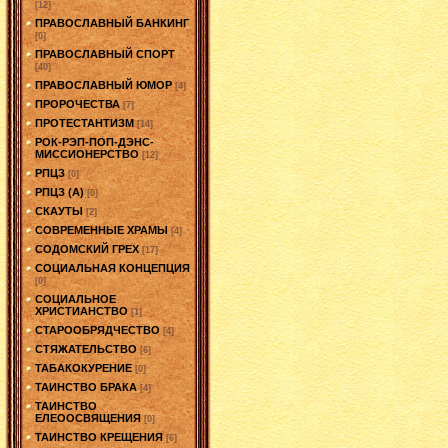
[12]
ПРАВОСЛАВНЫЙ БАНКИНГ
[0]
ПРАВОСЛАВНЫЙ СПОРТ
[40]
ПРАВОСЛАВНЫЙ ЮМОР
[4]
ПРОРОЧЕСТВА
[7]
ПРОТЕСТАНТИЗМ
[14]
РОК-РЭП-ПОП-ДЭНС-
МИССИОНЕРСТВО
[12]
РПЦЗ
[0]
РПЦЗ (А)
[0]
СКАУТЫ
[2]
СОВРЕМЕННЫЕ ХРАМЫ
[4]
СОДОМСКИЙ ГРЕХ
[17]
СОЦИАЛЬНАЯ КОНЦЕПЦИЯ
[0]
СОЦИАЛЬНОЕ
ХРИСТИАНСТВО
[1]
СТАРООБРЯДЧЕСТВО
[4]
СТЯЖАТЕЛЬСТВО
[6]
ТАБАКОКУРЕНИЕ
[0]
ТАИНСТВО БРАКА
[4]
ТАИНСТВО
ЕЛЕООСВЯЩЕНИЯ
[0]
ТАИНСТВО КРЕЩЕНИЯ
[6]