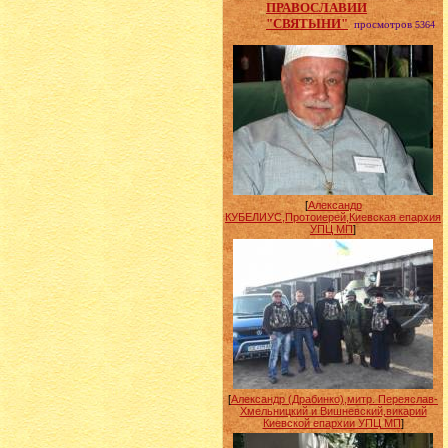
ПРАВОСЛАВИИ
"СВЯТЫНИ"
просмотров
5364
[
Александр
КУБЕЛИУС,Протоиерей,Киевская епархия
УПЦ МП
]
[
Александр (Драбинко),митр. Переяслав-
Хмельницкий и Вишневский,викарий
Киевской епархии УПЦ МП
]