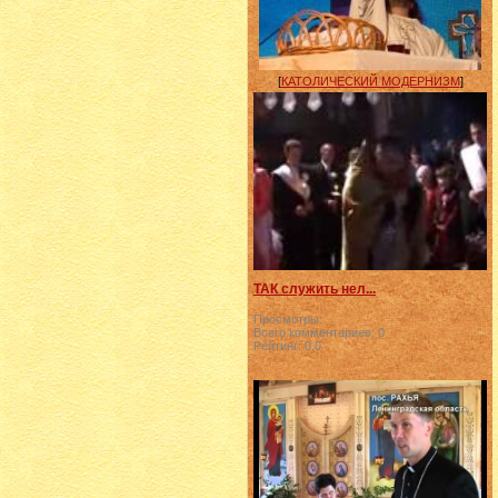
[
КАТОЛИЧЕСКИЙ МОДЕРНИЗМ
]
ТАК служить нел...
Просмотры:
Всего комментариев:
0
Рейтинг:
0.0