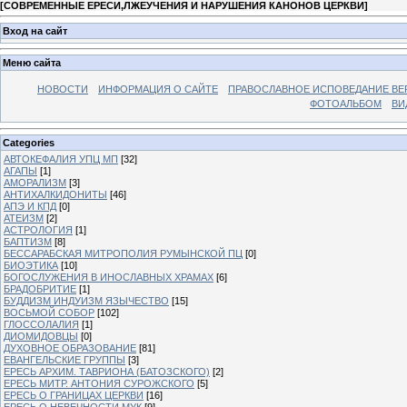
[
СОВРЕМЕННЫЕ ЕРЕСИ,ЛЖЕУЧЕНИЯ И НАРУШЕНИЯ КАНОНОВ ЦЕРКВИ
]
Вход на сайт
Меню сайта
НОВОСТИ
ИНФОРМАЦИЯ О САЙТЕ
ПРАВОСЛАВНОЕ ИСПОВЕДАНИЕ ВЕ
ФОТОАЛЬБОМ
ВИ
Categories
АВТОКЕФАЛИЯ УПЦ МП
[32]
АГАПЫ
[1]
АМОРАЛИЗМ
[3]
АНТИХАЛКИДОНИТЫ
[46]
АПЭ И КПД
[0]
АТЕИЗМ
[2]
АСТРОЛОГИЯ
[1]
БАПТИЗМ
[8]
БЕССАРАБСКАЯ МИТРОПОЛИЯ РУМЫНСКОЙ ПЦ
[0]
БИОЭТИКА
[10]
БОГОСЛУЖЕНИЯ В ИНОСЛАВНЫХ ХРАМАХ
[6]
БРАДОБРИТИЕ
[1]
БУДДИЗМ ИНДУИЗМ ЯЗЫЧЕСТВО
[15]
ВОСЬМОЙ СОБОР
[102]
ГЛОССОЛАЛИЯ
[1]
ДИОМИДОВЦЫ
[0]
ДУХОВНОЕ ОБРАЗОВАНИЕ
[81]
ЕВАНГЕЛЬСКИЕ ГРУППЫ
[3]
ЕРЕСЬ АРХИМ. ТАВРИОНА (БАТОЗСКОГО)
[2]
ЕРЕСЬ МИТР. АНТОНИЯ СУРОЖСКОГО
[5]
ЕРЕСЬ О ГРАНИЦАХ ЦЕРКВИ
[16]
ЕРЕСЬ О НЕВЕЧНОСТИ МУК
[9]