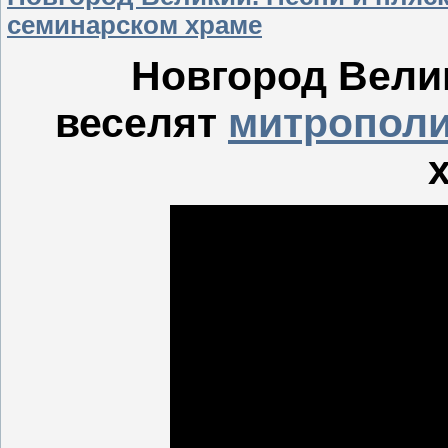
семинарском храме
Новгород Велик
веселят
митрополи