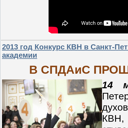
2013 год Конкурс КВН в Санкт-П
академии
В СПДАиС ПРО
14 м
Пет
духов
КВН,