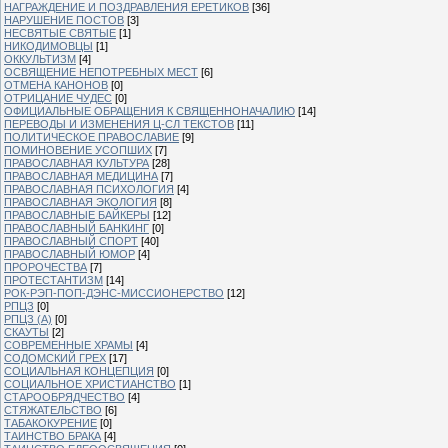
НАГРАЖДЕНИЕ И ПОЗДРАВЛЕНИЯ ЕРЕТИКОВ
[36]
НАРУШЕНИЕ ПОСТОВ
[3]
НЕСВЯТЫЕ СВЯТЫЕ
[1]
НИКОДИМОВЦЫ
[1]
ОККУЛЬТИЗМ
[4]
ОСВЯЩЕНИЕ НЕПОТРЕБНЫХ МЕСТ
[6]
ОТМЕНА КАНОНОВ
[0]
ОТРИЦАНИЕ ЧУДЕС
[0]
ОФИЦИАЛЬНЫЕ ОБРАЩЕНИЯ К СВЯЩЕННОНАЧАЛИЮ
[14]
ПЕРЕВОДЫ И ИЗМЕНЕНИЯ Ц-СЛ ТЕКСТОВ
[11]
ПОЛИТИЧЕСКОЕ ПРАВОСЛАВИЕ
[9]
ПОМИНОВЕНИЕ УСОПШИХ
[7]
ПРАВОСЛАВНАЯ КУЛЬТУРА
[28]
ПРАВОСЛАВНАЯ МЕДИЦИНА
[7]
ПРАВОСЛАВНАЯ ПСИХОЛОГИЯ
[4]
ПРАВОСЛАВНАЯ ЭКОЛОГИЯ
[8]
ПРАВОСЛАВНЫЕ БАЙКЕРЫ
[12]
ПРАВОСЛАВНЫЙ БАНКИНГ
[0]
ПРАВОСЛАВНЫЙ СПОРТ
[40]
ПРАВОСЛАВНЫЙ ЮМОР
[4]
ПРОРОЧЕСТВА
[7]
ПРОТЕСТАНТИЗМ
[14]
РОК-РЭП-ПОП-ДЭНС-МИССИОНЕРСТВО
[12]
РПЦЗ
[0]
РПЦЗ (А)
[0]
СКАУТЫ
[2]
СОВРЕМЕННЫЕ ХРАМЫ
[4]
СОДОМСКИЙ ГРЕХ
[17]
СОЦИАЛЬНАЯ КОНЦЕПЦИЯ
[0]
СОЦИАЛЬНОЕ ХРИСТИАНСТВО
[1]
СТАРООБРЯДЧЕСТВО
[4]
СТЯЖАТЕЛЬСТВО
[6]
ТАБАКОКУРЕНИЕ
[0]
ТАИНСТВО БРАКА
[4]