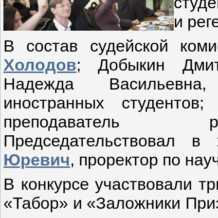
студе
и рег
В состав судейской ком
Холодов
; Добыкин Дмит
Надежда Васильевна,
иностранных студентов
преподаватель ре
Председательствовал 
Юревич
, проректор по нау
В конкурсе участвовали тр
«Табор» и «Заложники Приз