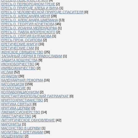
ЕРЕСЬ О ПЕРВОРОДНОМ ГРЕХЕ
[2]
ЕРЕСЬ О ПРИРОДЕ ХЛЕБА И ВИНА
[1]
ЕРЕСЬ О ЧЕЛОВЕЧЕСКОЙ ПРИРОДЕ СПАСИТЕЛЯ
[0]
ЕРЕСЬ О. АЛЕКСАНДРА МЕНЯ
[28]
ЕРЕСЬ О. АЛЕКСАНДРА ШМЕМАНА
[13]
ЕРЕСЬ О. ГЕОРГИЯ КОЧЕТКОВА
[45]
ЕРЕСЬ О. ИОАННА МЕЙЕНДОРФА
[1]
ЕРЕСЬ О. ПАВЛА ФЛОРЕНСКОГО
[2]
ЕРЕСЬ О. СЕРГИЯ БУЛГАКОВА
[1]
ЕРЕСЬ ПРОФ. ОСИПОВА
[2]
ЕРЕТИЧЕСКИЕ КНИГИ
[16]
ЕРЕТИЧЕСКИЕ СМИ
[1]
ЖЕНСКОЕ СВЯЩЕНСТВО
[25]
ЗАПАДНЫЙ ОБРЯД В ПРАВОСЛАВИИ
[1]
ЗАЩИТА КОЩУНСТВА
[9]
ИКОНОБОРЧЕСТВО
[4]
ИМЯБОЖНИЧЕСТВО
[2]
ИСЛАМ
[52]
ИУДАИЗМ
[30]
КАЛЕНДАРНАЯ РЕФОРМА
[16]
КАТОЛИЦИЗМ
[159]
КОЗЛОГЛАСИЕ
[1]
КОЛЛАБОРАЦИОНИЗМ
[2]
КОНСТАНТИНОПОЛЬСКИЙ ПАТРИАРХАТ
[0]
КРИПТОХРИСТИАНСТВО
[2]
КРИТИКА СВЯТЫХ
[0]
КРИТИКА ЦЕРКВИ
[2]
ЛЖЕМИССИОНЕРСТВО
[14]
ЛЖЕСТАРЧЕСТВО
[4]
ЛИТУРГИЧЕСКОЕ ОБНОВЛЕНИЕ
[42]
МАРОНИТЫ
[1]
МАСОНСТВО В ЦЕРКВИ
[1]
МОЛИТВЫ С ЕРЕТИКАМИ
[38]
МОШЕННИКИ
[2]