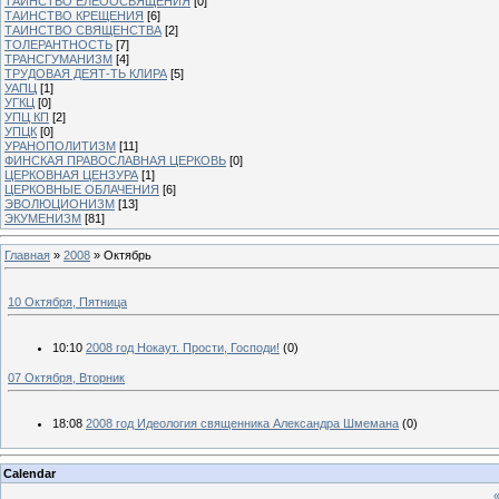
ТАИНСТВО ЕЛЕООСВЯЩЕНИЯ
[0]
ТАИНСТВО КРЕЩЕНИЯ
[6]
ТАИНСТВО СВЯЩЕНСТВА
[2]
ТОЛЕРАНТНОСТЬ
[7]
ТРАНСГУМАНИЗМ
[4]
ТРУДОВАЯ ДЕЯТ-ТЬ КЛИРА
[5]
УАПЦ
[1]
УГКЦ
[0]
УПЦ КП
[2]
УПЦК
[0]
УРАНОПОЛИТИЗМ
[11]
ФИНСКАЯ ПРАВОСЛАВНАЯ ЦЕРКОВЬ
[0]
ЦЕРКОВНАЯ ЦЕНЗУРА
[1]
ЦЕРКОВНЫЕ ОБЛАЧЕНИЯ
[6]
ЭВОЛЮЦИОНИЗМ
[13]
ЭКУМЕНИЗМ
[81]
Главная
»
2008
»
Октябрь
10 Октября, Пятница
10:10
2008 год Нокаут. Прости, Господи!
(0)
07 Октября, Вторник
18:08
2008 год Идеология священника Александра Шмемана
(0)
Calendar