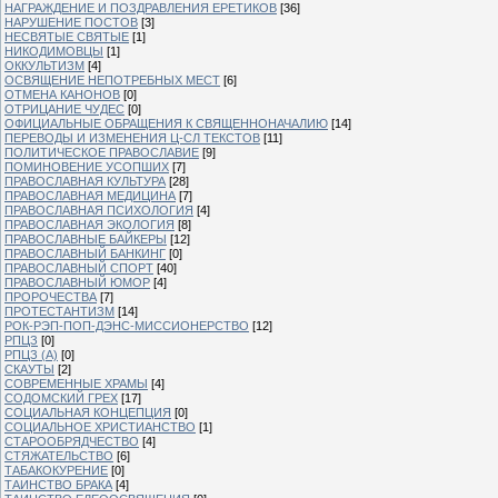
НАГРАЖДЕНИЕ И ПОЗДРАВЛЕНИЯ ЕРЕТИКОВ
[36]
НАРУШЕНИЕ ПОСТОВ
[3]
НЕСВЯТЫЕ СВЯТЫЕ
[1]
НИКОДИМОВЦЫ
[1]
ОККУЛЬТИЗМ
[4]
ОСВЯЩЕНИЕ НЕПОТРЕБНЫХ МЕСТ
[6]
ОТМЕНА КАНОНОВ
[0]
ОТРИЦАНИЕ ЧУДЕС
[0]
ОФИЦИАЛЬНЫЕ ОБРАЩЕНИЯ К СВЯЩЕННОНАЧАЛИЮ
[14]
ПЕРЕВОДЫ И ИЗМЕНЕНИЯ Ц-СЛ ТЕКСТОВ
[11]
ПОЛИТИЧЕСКОЕ ПРАВОСЛАВИЕ
[9]
ПОМИНОВЕНИЕ УСОПШИХ
[7]
ПРАВОСЛАВНАЯ КУЛЬТУРА
[28]
ПРАВОСЛАВНАЯ МЕДИЦИНА
[7]
ПРАВОСЛАВНАЯ ПСИХОЛОГИЯ
[4]
ПРАВОСЛАВНАЯ ЭКОЛОГИЯ
[8]
ПРАВОСЛАВНЫЕ БАЙКЕРЫ
[12]
ПРАВОСЛАВНЫЙ БАНКИНГ
[0]
ПРАВОСЛАВНЫЙ СПОРТ
[40]
ПРАВОСЛАВНЫЙ ЮМОР
[4]
ПРОРОЧЕСТВА
[7]
ПРОТЕСТАНТИЗМ
[14]
РОК-РЭП-ПОП-ДЭНС-МИССИОНЕРСТВО
[12]
РПЦЗ
[0]
РПЦЗ (А)
[0]
СКАУТЫ
[2]
СОВРЕМЕННЫЕ ХРАМЫ
[4]
СОДОМСКИЙ ГРЕХ
[17]
СОЦИАЛЬНАЯ КОНЦЕПЦИЯ
[0]
СОЦИАЛЬНОЕ ХРИСТИАНСТВО
[1]
СТАРООБРЯДЧЕСТВО
[4]
СТЯЖАТЕЛЬСТВО
[6]
ТАБАКОКУРЕНИЕ
[0]
ТАИНСТВО БРАКА
[4]