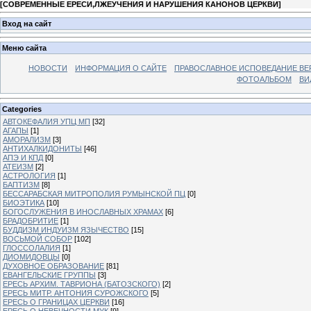
[
СОВРЕМЕННЫЕ ЕРЕСИ,ЛЖЕУЧЕНИЯ И НАРУШЕНИЯ КАНОНОВ ЦЕРКВИ
]
Вход на сайт
Меню сайта
НОВОСТИ
ИНФОРМАЦИЯ О САЙТЕ
ПРАВОСЛАВНОЕ ИСПОВЕДАНИЕ ВЕ
ФОТОАЛЬБОМ
ВИ
Categories
АВТОКЕФАЛИЯ УПЦ МП
[32]
АГАПЫ
[1]
АМОРАЛИЗМ
[3]
АНТИХАЛКИДОНИТЫ
[46]
АПЭ И КПД
[0]
АТЕИЗМ
[2]
АСТРОЛОГИЯ
[1]
БАПТИЗМ
[8]
БЕССАРАБСКАЯ МИТРОПОЛИЯ РУМЫНСКОЙ ПЦ
[0]
БИОЭТИКА
[10]
БОГОСЛУЖЕНИЯ В ИНОСЛАВНЫХ ХРАМАХ
[6]
БРАДОБРИТИЕ
[1]
БУДДИЗМ ИНДУИЗМ ЯЗЫЧЕСТВО
[15]
ВОСЬМОЙ СОБОР
[102]
ГЛОССОЛАЛИЯ
[1]
ДИОМИДОВЦЫ
[0]
ДУХОВНОЕ ОБРАЗОВАНИЕ
[81]
ЕВАНГЕЛЬСКИЕ ГРУППЫ
[3]
ЕРЕСЬ АРХИМ. ТАВРИОНА (БАТОЗСКОГО)
[2]
ЕРЕСЬ МИТР. АНТОНИЯ СУРОЖСКОГО
[5]
ЕРЕСЬ О ГРАНИЦАХ ЦЕРКВИ
[16]
ЕРЕСЬ О НЕВЕЧНОСТИ МУК
[9]