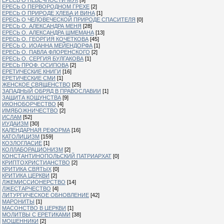
ЕРЕСЬ О ПЕРВОРОДНОМ ГРЕХЕ
[2]
ЕРЕСЬ О ПРИРОДЕ ХЛЕБА И ВИНА
[1]
ЕРЕСЬ О ЧЕЛОВЕЧЕСКОЙ ПРИРОДЕ СПАСИТЕЛЯ
[0]
ЕРЕСЬ О. АЛЕКСАНДРА МЕНЯ
[28]
ЕРЕСЬ О. АЛЕКСАНДРА ШМЕМАНА
[13]
ЕРЕСЬ О. ГЕОРГИЯ КОЧЕТКОВА
[45]
ЕРЕСЬ О. ИОАННА МЕЙЕНДОРФА
[1]
ЕРЕСЬ О. ПАВЛА ФЛОРЕНСКОГО
[2]
ЕРЕСЬ О. СЕРГИЯ БУЛГАКОВА
[1]
ЕРЕСЬ ПРОФ. ОСИПОВА
[2]
ЕРЕТИЧЕСКИЕ КНИГИ
[16]
ЕРЕТИЧЕСКИЕ СМИ
[1]
ЖЕНСКОЕ СВЯЩЕНСТВО
[25]
ЗАПАДНЫЙ ОБРЯД В ПРАВОСЛАВИИ
[1]
ЗАЩИТА КОЩУНСТВА
[9]
ИКОНОБОРЧЕСТВО
[4]
ИМЯБОЖНИЧЕСТВО
[2]
ИСЛАМ
[52]
ИУДАИЗМ
[30]
КАЛЕНДАРНАЯ РЕФОРМА
[16]
КАТОЛИЦИЗМ
[159]
КОЗЛОГЛАСИЕ
[1]
КОЛЛАБОРАЦИОНИЗМ
[2]
КОНСТАНТИНОПОЛЬСКИЙ ПАТРИАРХАТ
[0]
КРИПТОХРИСТИАНСТВО
[2]
КРИТИКА СВЯТЫХ
[0]
КРИТИКА ЦЕРКВИ
[2]
ЛЖЕМИССИОНЕРСТВО
[14]
ЛЖЕСТАРЧЕСТВО
[4]
ЛИТУРГИЧЕСКОЕ ОБНОВЛЕНИЕ
[42]
МАРОНИТЫ
[1]
МАСОНСТВО В ЦЕРКВИ
[1]
МОЛИТВЫ С ЕРЕТИКАМИ
[38]
МОШЕННИКИ
[2]