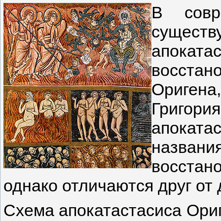
В совр
сущес
апокатас
восстано
Оригена,
Григор
апокат
назва
восстан
однако отличаются друг от
Схема апокатастасиса Ориг