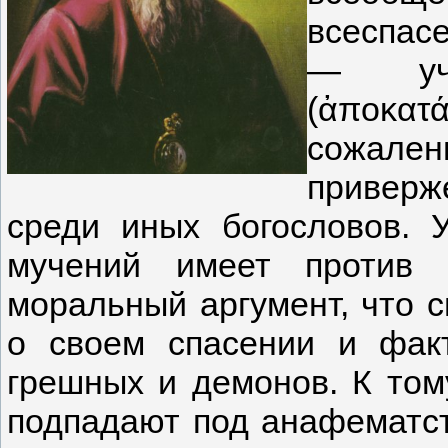
всеспасе
— уче
(ἀποκ
сожален
приверж
среди иных богословов. 
мучений имеет против 
моральный аргумент, что 
о своем спасении и факт
грешных и демонов. К том
подпадают под анафематст