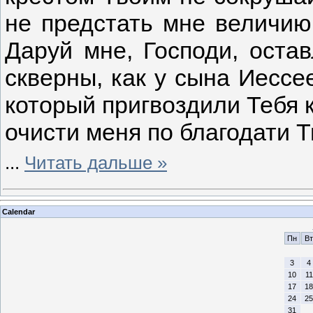
не предстать мне величию
Даруй мне, Господи, оста
скверны, как у сына Иессе
который пригвоздили Тебя к
очисти меня по благодати Т
...
Читать дальше »
Calendar
Пн
Вт
3
4
10
11
17
18
24
25
31