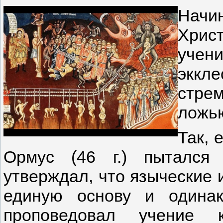
Начи
Хрис
уче
эккле
стре
ложь
Так, 
Ормус (46 г.) пытался
утверждал, что языческие 
единую основу и одина
проповедовал учение 