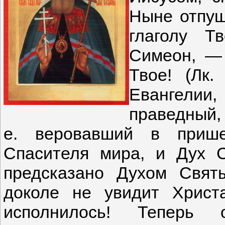
Ныне отпущ
глаголу Т
Симеон, — 
Твое! (Лк.
Евангелии
праведный,
е. веровавший в прише
Спасителя мира, и Дух 
предсказано Духом Свят
доколе не увидит Христ
исполнилось! Теперь 