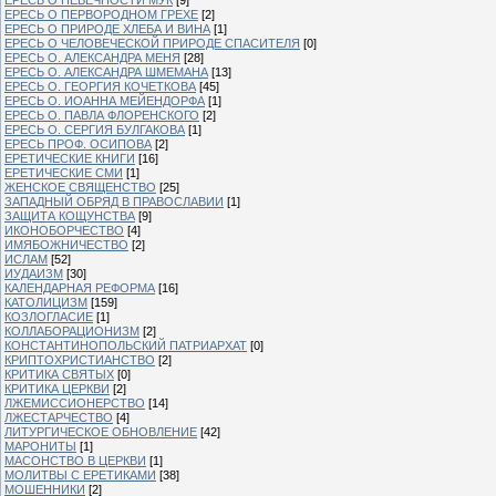
ЕРЕСЬ О ПЕРВОРОДНОМ ГРЕХЕ
[2]
ЕРЕСЬ О ПРИРОДЕ ХЛЕБА И ВИНА
[1]
ЕРЕСЬ О ЧЕЛОВЕЧЕСКОЙ ПРИРОДЕ СПАСИТЕЛЯ
[0]
ЕРЕСЬ О. АЛЕКСАНДРА МЕНЯ
[28]
ЕРЕСЬ О. АЛЕКСАНДРА ШМЕМАНА
[13]
ЕРЕСЬ О. ГЕОРГИЯ КОЧЕТКОВА
[45]
ЕРЕСЬ О. ИОАННА МЕЙЕНДОРФА
[1]
ЕРЕСЬ О. ПАВЛА ФЛОРЕНСКОГО
[2]
ЕРЕСЬ О. СЕРГИЯ БУЛГАКОВА
[1]
ЕРЕСЬ ПРОФ. ОСИПОВА
[2]
ЕРЕТИЧЕСКИЕ КНИГИ
[16]
ЕРЕТИЧЕСКИЕ СМИ
[1]
ЖЕНСКОЕ СВЯЩЕНСТВО
[25]
ЗАПАДНЫЙ ОБРЯД В ПРАВОСЛАВИИ
[1]
ЗАЩИТА КОЩУНСТВА
[9]
ИКОНОБОРЧЕСТВО
[4]
ИМЯБОЖНИЧЕСТВО
[2]
ИСЛАМ
[52]
ИУДАИЗМ
[30]
КАЛЕНДАРНАЯ РЕФОРМА
[16]
КАТОЛИЦИЗМ
[159]
КОЗЛОГЛАСИЕ
[1]
КОЛЛАБОРАЦИОНИЗМ
[2]
КОНСТАНТИНОПОЛЬСКИЙ ПАТРИАРХАТ
[0]
КРИПТОХРИСТИАНСТВО
[2]
КРИТИКА СВЯТЫХ
[0]
КРИТИКА ЦЕРКВИ
[2]
ЛЖЕМИССИОНЕРСТВО
[14]
ЛЖЕСТАРЧЕСТВО
[4]
ЛИТУРГИЧЕСКОЕ ОБНОВЛЕНИЕ
[42]
МАРОНИТЫ
[1]
МАСОНСТВО В ЦЕРКВИ
[1]
МОЛИТВЫ С ЕРЕТИКАМИ
[38]
МОШЕННИКИ
[2]