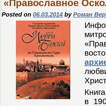
«Православное Оско
Posted
on
06.03.2014
by
Роман Ве
Инф
мит
«Пра
вост
архи
любв
Хрис
Книга
в 190