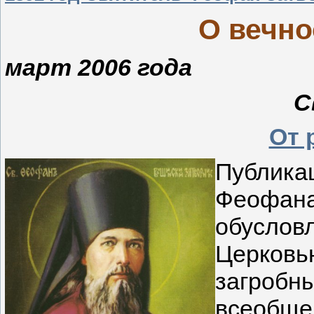
О вечно
март 2006 года
С
От 
Публик
Феофан
обусло
Церко
загроб
всеобщ