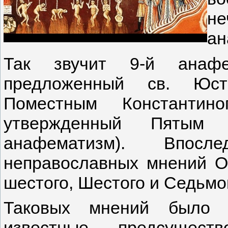
не
ан
Так звучит 9-й анафем
предложенный св. Юст
Поместным Константин
утвержденный Пятым 
анафематизм). Впосл
неправославных мнений О
шестого, Шестого и Седьмо
Таковых мнений было н
известные, - предсущест