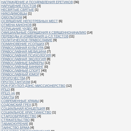
НАГРАЖДЕНИЕ И ПОЗДРАВЛЕНИЯ ЕРЕТИКОВ
[36]
НАРУШЕНИЕ ПОСТОВ
[3]
НЕСВЯТЫЕ СВЯТЫЕ
[1]
НИКОДИМОВЦЫ
[1]
ОККУЛЬТИЗМ
[4]
ОСВЯЩЕНИЕ НЕПОТРЕБНЫХ МЕСТ
[6]
ОТМЕНА КАНОНОВ
[0]
ОТРИЦАНИЕ ЧУДЕС
[0]
ОФИЦИАЛЬНЫЕ ОБРАЩЕНИЯ К СВЯЩЕННОНАЧАЛИЮ
[14]
ПЕРЕВОДЫ И ИЗМЕНЕНИЯ Ц-СЛ ТЕКСТОВ
[11]
ПОЛИТИЧЕСКОЕ ПРАВОСЛАВИЕ
[9]
ПОМИНОВЕНИЕ УСОПШИХ
[7]
ПРАВОСЛАВНАЯ КУЛЬТУРА
[28]
ПРАВОСЛАВНАЯ МЕДИЦИНА
[7]
ПРАВОСЛАВНАЯ ПСИХОЛОГИЯ
[4]
ПРАВОСЛАВНАЯ ЭКОЛОГИЯ
[8]
ПРАВОСЛАВНЫЕ БАЙКЕРЫ
[12]
ПРАВОСЛАВНЫЙ БАНКИНГ
[0]
ПРАВОСЛАВНЫЙ СПОРТ
[40]
ПРАВОСЛАВНЫЙ ЮМОР
[4]
ПРОРОЧЕСТВА
[7]
ПРОТЕСТАНТИЗМ
[14]
РОК-РЭП-ПОП-ДЭНС-МИССИОНЕРСТВО
[12]
РПЦЗ
[0]
РПЦЗ (А)
[0]
СКАУТЫ
[2]
СОВРЕМЕННЫЕ ХРАМЫ
[4]
СОДОМСКИЙ ГРЕХ
[17]
СОЦИАЛЬНАЯ КОНЦЕПЦИЯ
[0]
СОЦИАЛЬНОЕ ХРИСТИАНСТВО
[1]
СТАРООБРЯДЧЕСТВО
[4]
СТЯЖАТЕЛЬСТВО
[6]
ТАБАКОКУРЕНИЕ
[0]
ТАИНСТВО БРАКА
[4]