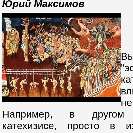
Юрий Максимов
В
"э
ка
вл
н
Например, в другом 
катехизисе, просто в 