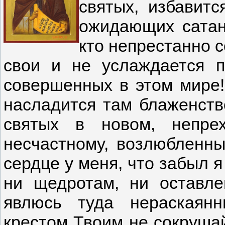
святых, избавитс
ожидающих сатану
кто непрестанно с
свои и не услаждается 
совершенных в этом мире!
насладится там блаженств
святых в новом, непре
несчастному, возлюбленны
сердце у меня, что забыл я
ни щедротам, ни оставле
явлюсь туда нераскаянн
крестом Твоим не сокрушай