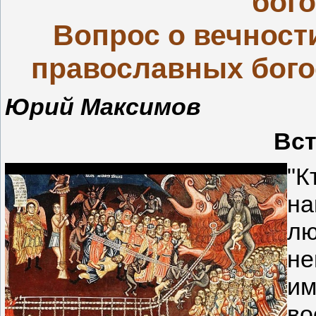
бого
Вопрос о вечности
православных богос
Юрий Максимов
Вс
"К
на
л
не
им
в