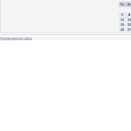
Пн
Вт
5
6
12
13
19
20
26
27
Полная версия сайта