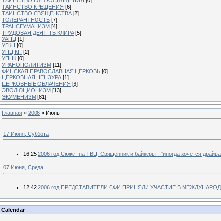
ТАИНСТВО ЕЛЕООСВЯЩЕНИЯ
[0]
ТАИНСТВО КРЕЩЕНИЯ
[6]
ТАИНСТВО СВЯЩЕНСТВА
[2]
ТОЛЕРАНТНОСТЬ
[7]
ТРАНСГУМАНИЗМ
[4]
ТРУДОВАЯ ДЕЯТ-ТЬ КЛИРА
[5]
УАПЦ
[1]
УГКЦ
[0]
УПЦ КП
[2]
УПЦК
[0]
УРАНОПОЛИТИЗМ
[11]
ФИНСКАЯ ПРАВОСЛАВНАЯ ЦЕРКОВЬ
[0]
ЦЕРКОВНАЯ ЦЕНЗУРА
[1]
ЦЕРКОВНЫЕ ОБЛАЧЕНИЯ
[6]
ЭВОЛЮЦИОНИЗМ
[13]
ЭКУМЕНИЗМ
[81]
Главная
»
2006
»
Июнь
17 Июня, Суббота
16:25
2006 год Сюжет на ТВЦ: Священник и байкеры - "иногда хочется драйва
07 Июня, Среда
12:42
2006 год ПРЕДСТАВИТЕЛИ СФИ ПРИНЯЛИ УЧАСТИЕ В МЕЖДУНАРО
Calendar