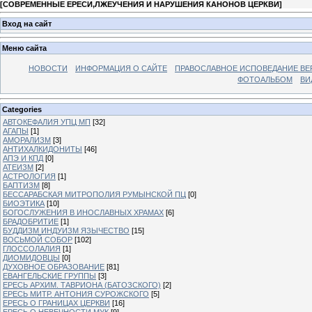
[
СОВРЕМЕННЫЕ ЕРЕСИ,ЛЖЕУЧЕНИЯ И НАРУШЕНИЯ КАНОНОВ ЦЕРКВИ
]
Вход на сайт
Меню сайта
НОВОСТИ
ИНФОРМАЦИЯ О САЙТЕ
ПРАВОСЛАВНОЕ ИСПОВЕДАНИЕ ВЕ
ФОТОАЛЬБОМ
ВИ
Categories
АВТОКЕФАЛИЯ УПЦ МП
[32]
АГАПЫ
[1]
АМОРАЛИЗМ
[3]
АНТИХАЛКИДОНИТЫ
[46]
АПЭ И КПД
[0]
АТЕИЗМ
[2]
АСТРОЛОГИЯ
[1]
БАПТИЗМ
[8]
БЕССАРАБСКАЯ МИТРОПОЛИЯ РУМЫНСКОЙ ПЦ
[0]
БИОЭТИКА
[10]
БОГОСЛУЖЕНИЯ В ИНОСЛАВНЫХ ХРАМАХ
[6]
БРАДОБРИТИЕ
[1]
БУДДИЗМ ИНДУИЗМ ЯЗЫЧЕСТВО
[15]
ВОСЬМОЙ СОБОР
[102]
ГЛОССОЛАЛИЯ
[1]
ДИОМИДОВЦЫ
[0]
ДУХОВНОЕ ОБРАЗОВАНИЕ
[81]
ЕВАНГЕЛЬСКИЕ ГРУППЫ
[3]
ЕРЕСЬ АРХИМ. ТАВРИОНА (БАТОЗСКОГО)
[2]
ЕРЕСЬ МИТР. АНТОНИЯ СУРОЖСКОГО
[5]
ЕРЕСЬ О ГРАНИЦАХ ЦЕРКВИ
[16]
ЕРЕСЬ О НЕВЕЧНОСТИ МУК
[9]