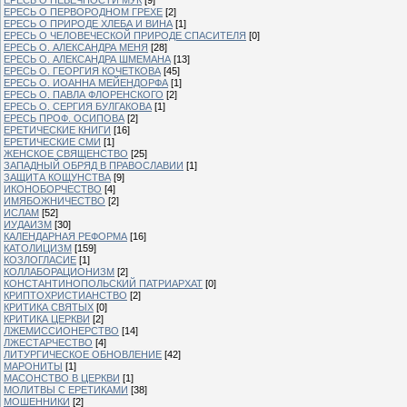
ЕРЕСЬ О ПЕРВОРОДНОМ ГРЕХЕ
[2]
ЕРЕСЬ О ПРИРОДЕ ХЛЕБА И ВИНА
[1]
ЕРЕСЬ О ЧЕЛОВЕЧЕСКОЙ ПРИРОДЕ СПАСИТЕЛЯ
[0]
ЕРЕСЬ О. АЛЕКСАНДРА МЕНЯ
[28]
ЕРЕСЬ О. АЛЕКСАНДРА ШМЕМАНА
[13]
ЕРЕСЬ О. ГЕОРГИЯ КОЧЕТКОВА
[45]
ЕРЕСЬ О. ИОАННА МЕЙЕНДОРФА
[1]
ЕРЕСЬ О. ПАВЛА ФЛОРЕНСКОГО
[2]
ЕРЕСЬ О. СЕРГИЯ БУЛГАКОВА
[1]
ЕРЕСЬ ПРОФ. ОСИПОВА
[2]
ЕРЕТИЧЕСКИЕ КНИГИ
[16]
ЕРЕТИЧЕСКИЕ СМИ
[1]
ЖЕНСКОЕ СВЯЩЕНСТВО
[25]
ЗАПАДНЫЙ ОБРЯД В ПРАВОСЛАВИИ
[1]
ЗАЩИТА КОЩУНСТВА
[9]
ИКОНОБОРЧЕСТВО
[4]
ИМЯБОЖНИЧЕСТВО
[2]
ИСЛАМ
[52]
ИУДАИЗМ
[30]
КАЛЕНДАРНАЯ РЕФОРМА
[16]
КАТОЛИЦИЗМ
[159]
КОЗЛОГЛАСИЕ
[1]
КОЛЛАБОРАЦИОНИЗМ
[2]
КОНСТАНТИНОПОЛЬСКИЙ ПАТРИАРХАТ
[0]
КРИПТОХРИСТИАНСТВО
[2]
КРИТИКА СВЯТЫХ
[0]
КРИТИКА ЦЕРКВИ
[2]
ЛЖЕМИССИОНЕРСТВО
[14]
ЛЖЕСТАРЧЕСТВО
[4]
ЛИТУРГИЧЕСКОЕ ОБНОВЛЕНИЕ
[42]
МАРОНИТЫ
[1]
МАСОНСТВО В ЦЕРКВИ
[1]
МОЛИТВЫ С ЕРЕТИКАМИ
[38]
МОШЕННИКИ
[2]