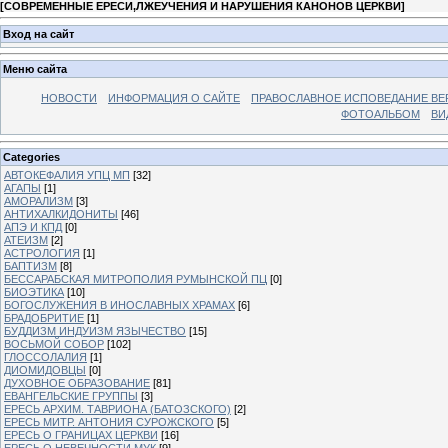
[
СОВРЕМЕННЫЕ ЕРЕСИ,ЛЖЕУЧЕНИЯ И НАРУШЕНИЯ КАНОНОВ ЦЕРКВИ
]
Вход на сайт
Меню сайта
НОВОСТИ
ИНФОРМАЦИЯ О САЙТЕ
ПРАВОСЛАВНОЕ ИСПОВЕДАНИЕ ВЕ
ФОТОАЛЬБОМ
ВИ
Categories
АВТОКЕФАЛИЯ УПЦ МП
[32]
АГАПЫ
[1]
АМОРАЛИЗМ
[3]
АНТИХАЛКИДОНИТЫ
[46]
АПЭ И КПД
[0]
АТЕИЗМ
[2]
АСТРОЛОГИЯ
[1]
БАПТИЗМ
[8]
БЕССАРАБСКАЯ МИТРОПОЛИЯ РУМЫНСКОЙ ПЦ
[0]
БИОЭТИКА
[10]
БОГОСЛУЖЕНИЯ В ИНОСЛАВНЫХ ХРАМАХ
[6]
БРАДОБРИТИЕ
[1]
БУДДИЗМ ИНДУИЗМ ЯЗЫЧЕСТВО
[15]
ВОСЬМОЙ СОБОР
[102]
ГЛОССОЛАЛИЯ
[1]
ДИОМИДОВЦЫ
[0]
ДУХОВНОЕ ОБРАЗОВАНИЕ
[81]
ЕВАНГЕЛЬСКИЕ ГРУППЫ
[3]
ЕРЕСЬ АРХИМ. ТАВРИОНА (БАТОЗСКОГО)
[2]
ЕРЕСЬ МИТР. АНТОНИЯ СУРОЖСКОГО
[5]
ЕРЕСЬ О ГРАНИЦАХ ЦЕРКВИ
[16]
ЕРЕСЬ О НЕВЕЧНОСТИ МУК
[9]