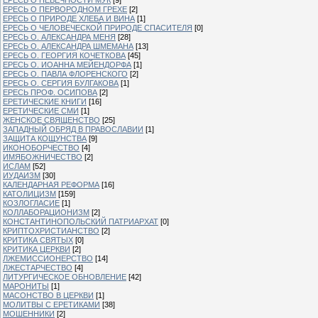
ЕРЕСЬ О ПЕРВОРОДНОМ ГРЕХЕ
[2]
ЕРЕСЬ О ПРИРОДЕ ХЛЕБА И ВИНА
[1]
ЕРЕСЬ О ЧЕЛОВЕЧЕСКОЙ ПРИРОДЕ СПАСИТЕЛЯ
[0]
ЕРЕСЬ О. АЛЕКСАНДРА МЕНЯ
[28]
ЕРЕСЬ О. АЛЕКСАНДРА ШМЕМАНА
[13]
ЕРЕСЬ О. ГЕОРГИЯ КОЧЕТКОВА
[45]
ЕРЕСЬ О. ИОАННА МЕЙЕНДОРФА
[1]
ЕРЕСЬ О. ПАВЛА ФЛОРЕНСКОГО
[2]
ЕРЕСЬ О. СЕРГИЯ БУЛГАКОВА
[1]
ЕРЕСЬ ПРОФ. ОСИПОВА
[2]
ЕРЕТИЧЕСКИЕ КНИГИ
[16]
ЕРЕТИЧЕСКИЕ СМИ
[1]
ЖЕНСКОЕ СВЯЩЕНСТВО
[25]
ЗАПАДНЫЙ ОБРЯД В ПРАВОСЛАВИИ
[1]
ЗАЩИТА КОЩУНСТВА
[9]
ИКОНОБОРЧЕСТВО
[4]
ИМЯБОЖНИЧЕСТВО
[2]
ИСЛАМ
[52]
ИУДАИЗМ
[30]
КАЛЕНДАРНАЯ РЕФОРМА
[16]
КАТОЛИЦИЗМ
[159]
КОЗЛОГЛАСИЕ
[1]
КОЛЛАБОРАЦИОНИЗМ
[2]
КОНСТАНТИНОПОЛЬСКИЙ ПАТРИАРХАТ
[0]
КРИПТОХРИСТИАНСТВО
[2]
КРИТИКА СВЯТЫХ
[0]
КРИТИКА ЦЕРКВИ
[2]
ЛЖЕМИССИОНЕРСТВО
[14]
ЛЖЕСТАРЧЕСТВО
[4]
ЛИТУРГИЧЕСКОЕ ОБНОВЛЕНИЕ
[42]
МАРОНИТЫ
[1]
МАСОНСТВО В ЦЕРКВИ
[1]
МОЛИТВЫ С ЕРЕТИКАМИ
[38]
МОШЕННИКИ
[2]