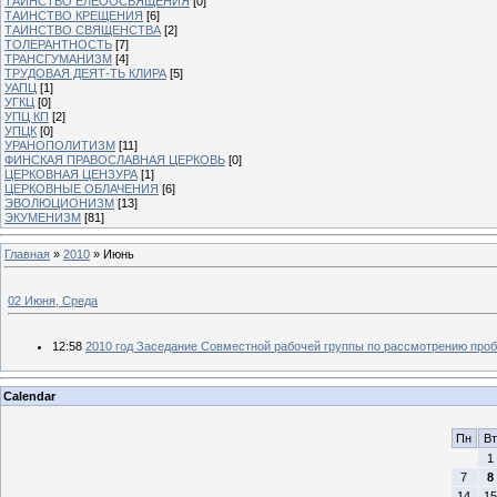
ТАИНСТВО ЕЛЕООСВЯЩЕНИЯ
[0]
ТАИНСТВО КРЕЩЕНИЯ
[6]
ТАИНСТВО СВЯЩЕНСТВА
[2]
ТОЛЕРАНТНОСТЬ
[7]
ТРАНСГУМАНИЗМ
[4]
ТРУДОВАЯ ДЕЯТ-ТЬ КЛИРА
[5]
УАПЦ
[1]
УГКЦ
[0]
УПЦ КП
[2]
УПЦК
[0]
УРАНОПОЛИТИЗМ
[11]
ФИНСКАЯ ПРАВОСЛАВНАЯ ЦЕРКОВЬ
[0]
ЦЕРКОВНАЯ ЦЕНЗУРА
[1]
ЦЕРКОВНЫЕ ОБЛАЧЕНИЯ
[6]
ЭВОЛЮЦИОНИЗМ
[13]
ЭКУМЕНИЗМ
[81]
Главная
»
2010
»
Июнь
02 Июня, Среда
12:58
2010 год Заседание Совместной рабочей группы по рассмотрению про
Calendar
Пн
Вт
1
7
8
14
15