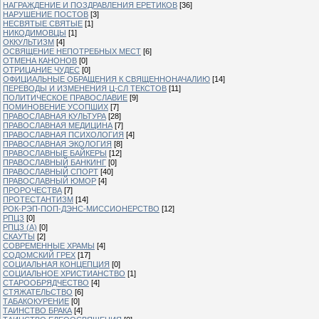
НАГРАЖДЕНИЕ И ПОЗДРАВЛЕНИЯ ЕРЕТИКОВ
[36]
НАРУШЕНИЕ ПОСТОВ
[3]
НЕСВЯТЫЕ СВЯТЫЕ
[1]
НИКОДИМОВЦЫ
[1]
ОККУЛЬТИЗМ
[4]
ОСВЯЩЕНИЕ НЕПОТРЕБНЫХ МЕСТ
[6]
ОТМЕНА КАНОНОВ
[0]
ОТРИЦАНИЕ ЧУДЕС
[0]
ОФИЦИАЛЬНЫЕ ОБРАЩЕНИЯ К СВЯЩЕННОНАЧАЛИЮ
[14]
ПЕРЕВОДЫ И ИЗМЕНЕНИЯ Ц-СЛ ТЕКСТОВ
[11]
ПОЛИТИЧЕСКОЕ ПРАВОСЛАВИЕ
[9]
ПОМИНОВЕНИЕ УСОПШИХ
[7]
ПРАВОСЛАВНАЯ КУЛЬТУРА
[28]
ПРАВОСЛАВНАЯ МЕДИЦИНА
[7]
ПРАВОСЛАВНАЯ ПСИХОЛОГИЯ
[4]
ПРАВОСЛАВНАЯ ЭКОЛОГИЯ
[8]
ПРАВОСЛАВНЫЕ БАЙКЕРЫ
[12]
ПРАВОСЛАВНЫЙ БАНКИНГ
[0]
ПРАВОСЛАВНЫЙ СПОРТ
[40]
ПРАВОСЛАВНЫЙ ЮМОР
[4]
ПРОРОЧЕСТВА
[7]
ПРОТЕСТАНТИЗМ
[14]
РОК-РЭП-ПОП-ДЭНС-МИССИОНЕРСТВО
[12]
РПЦЗ
[0]
РПЦЗ (А)
[0]
СКАУТЫ
[2]
СОВРЕМЕННЫЕ ХРАМЫ
[4]
СОДОМСКИЙ ГРЕХ
[17]
СОЦИАЛЬНАЯ КОНЦЕПЦИЯ
[0]
СОЦИАЛЬНОЕ ХРИСТИАНСТВО
[1]
СТАРООБРЯДЧЕСТВО
[4]
СТЯЖАТЕЛЬСТВО
[6]
ТАБАКОКУРЕНИЕ
[0]
ТАИНСТВО БРАКА
[4]