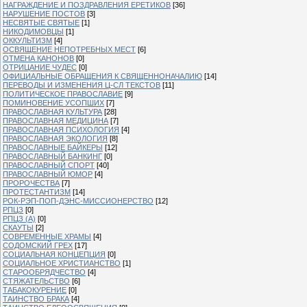
НАГРАЖДЕНИЕ И ПОЗДРАВЛЕНИЯ ЕРЕТИКОВ
[36]
НАРУШЕНИЕ ПОСТОВ
[3]
НЕСВЯТЫЕ СВЯТЫЕ
[1]
НИКОДИМОВЦЫ
[1]
ОККУЛЬТИЗМ
[4]
ОСВЯЩЕНИЕ НЕПОТРЕБНЫХ МЕСТ
[6]
ОТМЕНА КАНОНОВ
[0]
ОТРИЦАНИЕ ЧУДЕС
[0]
ОФИЦИАЛЬНЫЕ ОБРАЩЕНИЯ К СВЯЩЕННОНАЧАЛИЮ
[14]
ПЕРЕВОДЫ И ИЗМЕНЕНИЯ Ц-СЛ ТЕКСТОВ
[11]
ПОЛИТИЧЕСКОЕ ПРАВОСЛАВИЕ
[9]
ПОМИНОВЕНИЕ УСОПШИХ
[7]
ПРАВОСЛАВНАЯ КУЛЬТУРА
[28]
ПРАВОСЛАВНАЯ МЕДИЦИНА
[7]
ПРАВОСЛАВНАЯ ПСИХОЛОГИЯ
[4]
ПРАВОСЛАВНАЯ ЭКОЛОГИЯ
[8]
ПРАВОСЛАВНЫЕ БАЙКЕРЫ
[12]
ПРАВОСЛАВНЫЙ БАНКИНГ
[0]
ПРАВОСЛАВНЫЙ СПОРТ
[40]
ПРАВОСЛАВНЫЙ ЮМОР
[4]
ПРОРОЧЕСТВА
[7]
ПРОТЕСТАНТИЗМ
[14]
РОК-РЭП-ПОП-ДЭНС-МИССИОНЕРСТВО
[12]
РПЦЗ
[0]
РПЦЗ (А)
[0]
СКАУТЫ
[2]
СОВРЕМЕННЫЕ ХРАМЫ
[4]
СОДОМСКИЙ ГРЕХ
[17]
СОЦИАЛЬНАЯ КОНЦЕПЦИЯ
[0]
СОЦИАЛЬНОЕ ХРИСТИАНСТВО
[1]
СТАРООБРЯДЧЕСТВО
[4]
СТЯЖАТЕЛЬСТВО
[6]
ТАБАКОКУРЕНИЕ
[0]
ТАИНСТВО БРАКА
[4]