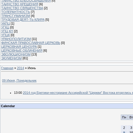
ТАИНСТВО ЕЛЕООСВЯЩЕНИЯ
[0]
ТАИНСТВО КРЕЩЕНИЯ
[6]
ТАИНСТВО СВЯЩЕНСТВА
[2]
ТОЛЕРАНТНОСТЬ
[7]
ТРАНСГУМАНИЗМ
[4]
ТРУДОВАЯ ДЕЯТ-ТЬ КЛИРА
[5]
УАПЦ
[1]
УГКЦ
[0]
УПЦ КП
[2]
УПЦК
[0]
УРАНОПОЛИТИЗМ
[11]
ФИНСКАЯ ПРАВОСЛАВНАЯ ЦЕРКОВЬ
[0]
ЦЕРКОВНАЯ ЦЕНЗУРА
[1]
ЦЕРКОВНЫЕ ОБЛАЧЕНИЯ
[6]
ЭВОЛЮЦИОНИЗМ
[13]
ЭКУМЕНИЗМ
[81]
Главная
»
2014
»
Июнь
09 Июня, Понедельник
13:00
2014 год Еретики-несториане Ассирийской "Церкви" Востока вторглись
Calendar
Пн
Вт
2
3
9
10