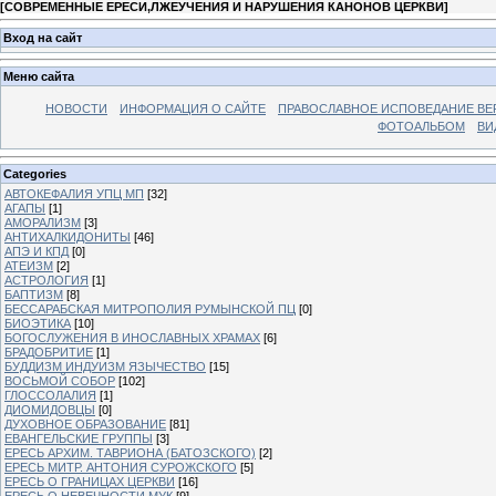
[
СОВРЕМЕННЫЕ ЕРЕСИ,ЛЖЕУЧЕНИЯ И НАРУШЕНИЯ КАНОНОВ ЦЕРКВИ
]
Вход на сайт
Меню сайта
НОВОСТИ
ИНФОРМАЦИЯ О САЙТЕ
ПРАВОСЛАВНОЕ ИСПОВЕДАНИЕ ВЕ
ФОТОАЛЬБОМ
ВИ
Categories
АВТОКЕФАЛИЯ УПЦ МП
[32]
АГАПЫ
[1]
АМОРАЛИЗМ
[3]
АНТИХАЛКИДОНИТЫ
[46]
АПЭ И КПД
[0]
АТЕИЗМ
[2]
АСТРОЛОГИЯ
[1]
БАПТИЗМ
[8]
БЕССАРАБСКАЯ МИТРОПОЛИЯ РУМЫНСКОЙ ПЦ
[0]
БИОЭТИКА
[10]
БОГОСЛУЖЕНИЯ В ИНОСЛАВНЫХ ХРАМАХ
[6]
БРАДОБРИТИЕ
[1]
БУДДИЗМ ИНДУИЗМ ЯЗЫЧЕСТВО
[15]
ВОСЬМОЙ СОБОР
[102]
ГЛОССОЛАЛИЯ
[1]
ДИОМИДОВЦЫ
[0]
ДУХОВНОЕ ОБРАЗОВАНИЕ
[81]
ЕВАНГЕЛЬСКИЕ ГРУППЫ
[3]
ЕРЕСЬ АРХИМ. ТАВРИОНА (БАТОЗСКОГО)
[2]
ЕРЕСЬ МИТР. АНТОНИЯ СУРОЖСКОГО
[5]
ЕРЕСЬ О ГРАНИЦАХ ЦЕРКВИ
[16]
ЕРЕСЬ О НЕВЕЧНОСТИ МУК
[9]