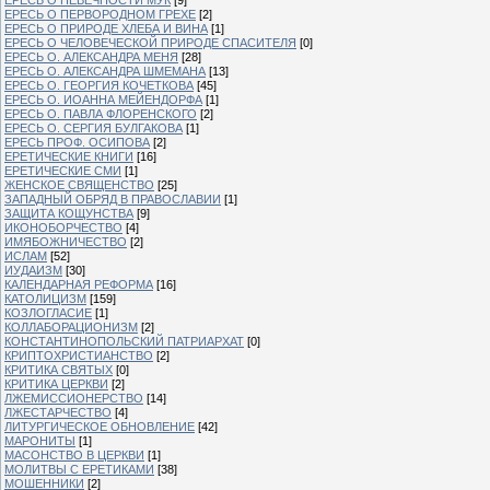
ЕРЕСЬ О ПЕРВОРОДНОМ ГРЕХЕ
[2]
ЕРЕСЬ О ПРИРОДЕ ХЛЕБА И ВИНА
[1]
ЕРЕСЬ О ЧЕЛОВЕЧЕСКОЙ ПРИРОДЕ СПАСИТЕЛЯ
[0]
ЕРЕСЬ О. АЛЕКСАНДРА МЕНЯ
[28]
ЕРЕСЬ О. АЛЕКСАНДРА ШМЕМАНА
[13]
ЕРЕСЬ О. ГЕОРГИЯ КОЧЕТКОВА
[45]
ЕРЕСЬ О. ИОАННА МЕЙЕНДОРФА
[1]
ЕРЕСЬ О. ПАВЛА ФЛОРЕНСКОГО
[2]
ЕРЕСЬ О. СЕРГИЯ БУЛГАКОВА
[1]
ЕРЕСЬ ПРОФ. ОСИПОВА
[2]
ЕРЕТИЧЕСКИЕ КНИГИ
[16]
ЕРЕТИЧЕСКИЕ СМИ
[1]
ЖЕНСКОЕ СВЯЩЕНСТВО
[25]
ЗАПАДНЫЙ ОБРЯД В ПРАВОСЛАВИИ
[1]
ЗАЩИТА КОЩУНСТВА
[9]
ИКОНОБОРЧЕСТВО
[4]
ИМЯБОЖНИЧЕСТВО
[2]
ИСЛАМ
[52]
ИУДАИЗМ
[30]
КАЛЕНДАРНАЯ РЕФОРМА
[16]
КАТОЛИЦИЗМ
[159]
КОЗЛОГЛАСИЕ
[1]
КОЛЛАБОРАЦИОНИЗМ
[2]
КОНСТАНТИНОПОЛЬСКИЙ ПАТРИАРХАТ
[0]
КРИПТОХРИСТИАНСТВО
[2]
КРИТИКА СВЯТЫХ
[0]
КРИТИКА ЦЕРКВИ
[2]
ЛЖЕМИССИОНЕРСТВО
[14]
ЛЖЕСТАРЧЕСТВО
[4]
ЛИТУРГИЧЕСКОЕ ОБНОВЛЕНИЕ
[42]
МАРОНИТЫ
[1]
МАСОНСТВО В ЦЕРКВИ
[1]
МОЛИТВЫ С ЕРЕТИКАМИ
[38]
МОШЕННИКИ
[2]