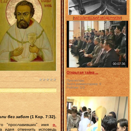
[
КАТОЛИЧЕСКИЙ МОДЕРНИЗМ
]
00:07:36
Открытая тайна ...
Просмотры:
Всего комментариев:
0
Рейтинг:
0.0
ыли без забот
(1 Кор. 7:32).
лго “прославивших” имя
о.
а идея отменить исповедь