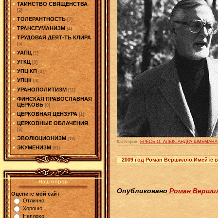
ТАИНСТВО СВЯЩЕНСТВА
[2]
ТОЛЕРАНТНОСТЬ
[7]
ТРАНСГУМАНИЗМ
[4]
ТРУДОВАЯ ДЕЯТ-ТЬ КЛИРА
[5]
УАПЦ
[1]
УГКЦ
[0]
УПЦ КП
[2]
УПЦК
[0]
УРАНОПОЛИТИЗМ
[11]
ФИНСКАЯ ПРАВОСЛАВНАЯ
ЦЕРКОВЬ
[0]
ЦЕРКОВНАЯ ЦЕНЗУРА
[1]
ЦЕРКОВНЫЕ ОБЛАЧЕНИЯ
[6]
ЭВОЛЮЦИОНИЗМ
[13]
Категория:
ЕРЕСЬ О. АЛЕКСАНДРА ШМЕМАНА
ЭКУМЕНИЗМ
[81]
2009 год Роман Вершилло.Имейте 
Наш опрос
Опубликовано
Роман Верши
Оцените мой сайт
Отлично
Хорошо
Неплохо