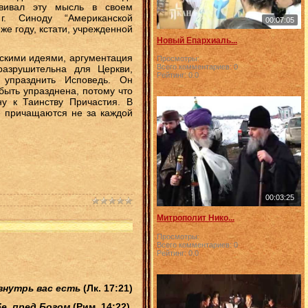
вивал эту мысль в своем
. Синоду “Американской
00:07:05
же году, кстати, учрежденной
Новый Епархиаль...
тскими идеями, аргументация
Просмотры:
Всего комментариев:
0
азрушительна для Церкви,
Рейтинг:
0.0
упразднить Исповедь. Он
быть упразднена, потому что
ну к Таинству Причастия. В
 причащаются не за каждой
00:03:25
Митрополит Нико...
Просмотры:
Всего комментариев:
0
Рейтинг:
0.0
внутрь вас есть
(Лк. 17:21)
бе, пред Богом
(Рим. 14:22).