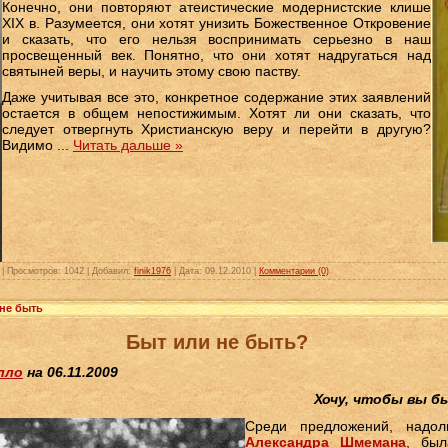
Конечно, они повторяют атеистические модернистские клише
XIX в. Разумеется, они хотят унизить Божественное Откровение
и сказать, что его нельзя воспринимать серьезно в наш
просвещенный век. Понятно, что они хотят надругаться над
святыней веры, и научить этому свою паству.
Даже учитывая все это, конкретное содержание этих заявлений
остается в общем непостижимым. Хотят ли они сказать, что
следует отвергнуть Христианскую веру и перейти в другую?
Видимо
...
Читать дальше »
|
Просмотров:
1042
|
Добавил:
finik1976
|
Дата:
09.12.2010
|
Комментарии (0)
не быть
Быт или не быть?
лло
на 06.11.2009
Хочу, чтобы вы б
Среди предложений, надо
Александра Шмемана
, был