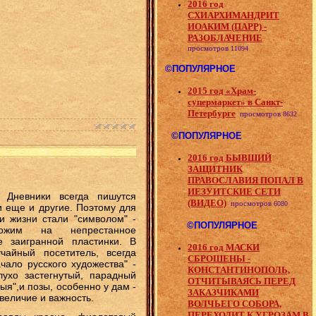
2016 год
СХИАРХИМАНДРИТ
ИОАКИМ (ПАРР) -
РАЗОБЛАЧЕНИЕ
просмотров
11094
©ПОПУЛЯРНОЕ
2015 год «Храм-
супермаркет» в Санкт-
Петербурге
просмотров
8632
©ПОПУЛЯРНОЕ
2016 год БЫВШИЙ
ЗАЩИТНИК
ПРАВОСЛАВИЯ ПОПАЛ В
ИЕЗУИТСКИЕ СЕТИ
. Дневники всегда пишутся
(ВИДЕО)
просмотров
6080
ли еще и другие. Поэтому для
и жизни стали "символом" -
©ПОПУЛЯРНОЕ
хожим на непрестанное
 заигранной пластинки. В
2016 год МАСКИ
чайный посетитель, всегда
СБРОШЕНЫ -
ало русского художества" -
КОНСТАНТИНОПОЛЬ,
лухо застегнутый, парадный
ОТЧИТЫВАЯСЬ ПЕРЕД
ыя",и позы, особенно у дам -
ЗАКАЗЧИКАМИ
 величие и важность.
ВОЛЧЬЕГО СОБОРА,
ПЕРЕХОДИТ К УГРОЗАМ В