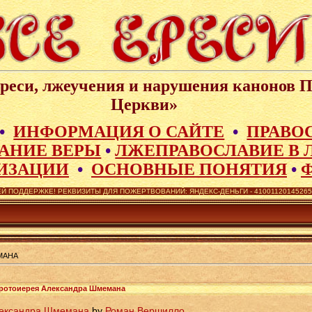
реси, лжеучения и нарушения канонов 
Церкви»
•
ИНФОРМАЦИЯ О САЙТЕ
•
ПРАВО
АНИЕ ВЕРЫ
•
ЛЖЕПРАВОСЛАВИЕ В 
ИЗАЦИИ
•
ОСНОВНЫЕ ПОНЯТИЯ
•
Й ПОДДЕРЖКЕ! РЕКВИЗИТЫ ДЛЯ ПОЖЕРТВОВАНИЙ: ЯНДЕКС-ДЕНЬГИ - 410011201452657,
МАНА
ротоиерея Александра Шмемана
лександра Шмемана
by
Роман Вершилло