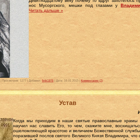
Девятнадцатому веку почему то вдруг захотелось 
нос Мусоргского, мешки под глазами у
Владим
Читать дальше »
|
Просмотров:
1277
|
Добавил:
finik1976
|
Дата:
16.01.2015
|
Комментарии (2)
Устав
Когда мы приходим в наши святые православные храмы 
научил нас славить Его, то чем, скажите мне, восхищать
ошеломляющей красотою и величием Божественной службы, 
поразившей послов святого Великого Князя Владимира, что 