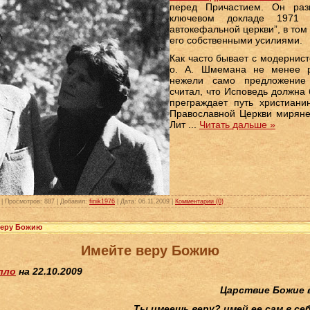
перед Причастием. Он раз
ключевом докладе 1971 г
автокефальной церкви”, в том 
его собственными усилиями.
Как часто бывает с модернис
о. А. Шмемана не менее р
нежели само предложение 
считал, что Исповедь должна 
преграждает путь христиани
Православной Церкви миряне
Лит
...
Читать дальше »
|
Просмотров:
887
|
Добавил:
finik1976
|
Дата:
06.11.2009
|
Комментарии (0)
веру Божию
Имейте веру Божию
лло
на 22.10.2009
Царствие Божие 
Ты имеешь веру? имей ее сам в се