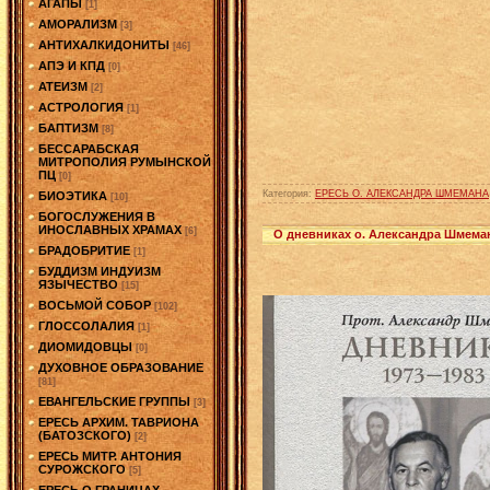
АГАПЫ
[1]
АМОРАЛИЗМ
[3]
АНТИХАЛКИДОНИТЫ
[46]
АПЭ И КПД
[0]
АТЕИЗМ
[2]
АСТРОЛОГИЯ
[1]
БАПТИЗМ
[8]
БЕССАРАБСКАЯ
МИТРОПОЛИЯ РУМЫНСКОЙ
ПЦ
[0]
Категория:
ЕРЕСЬ О. АЛЕКСАНДРА ШМЕМАНА
БИОЭТИКА
[10]
БОГОСЛУЖЕНИЯ В
ИНОСЛАВНЫХ ХРАМАХ
[6]
О дневниках о. Александра Шмема
БРАДОБРИТИЕ
[1]
БУДДИЗМ ИНДУИЗМ
ЯЗЫЧЕСТВО
[15]
ВОСЬМОЙ СОБОР
[102]
ГЛОССОЛАЛИЯ
[1]
ДИОМИДОВЦЫ
[0]
ДУХОВНОЕ ОБРАЗОВАНИЕ
[81]
ЕВАНГЕЛЬСКИЕ ГРУППЫ
[3]
ЕРЕСЬ АРХИМ. ТАВРИОНА
(БАТОЗСКОГО)
[2]
ЕРЕСЬ МИТР. АНТОНИЯ
СУРОЖСКОГО
[5]
ЕРЕСЬ О ГРАНИЦАХ