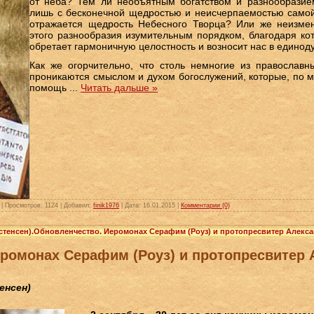
от неба? Тем ли необъятным богатством и разнообразие
лишь с бесконечной щедростью и неисчерпаемостью самой
отражается щедрость Hебесного Творца? Или же неизм
этого разнообразия изумительным порядком, благодаря ко
обретает гармоничную целостность и возносит нас в едино
Как же огорчительно, что столь немногие из православ
проникаются смыслом и духом богослужений, которые, по 
помощь
...
Читать дальше »
|
Просмотров:
1124
|
Добавил:
finik1976
|
Дата:
16.01.2015
|
Комментарии (0)
истенсен).Обновленчество. Иеромонах Серафим (Роуз) и протопресвитер Алек
еромонах Серафим (Роуз) и протопресвитер
енсен)