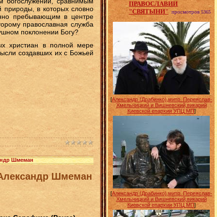
м богослужений, сравнимым
ПРАВОСЛАВИИ
 природы, в которых словно
"СВЯТЫНИ"
просмотров
5365
енно пребывающим в центре
торому православная служба
душном поклонении Богу?
ных христиан в полной мере
мысли создавших их с Божьей
[
Александр (Драбинко),митр. Переяслав-
Хмельницкий и Вишневский,викарий
Киевской епархии УПЦ МП
]
сандр Шмеман
 Александр Шмеман
[
Александр (Драбинко),митр. Переяслав-
Хмельницкий и Вишневский,викарий
Киевской епархии УПЦ МП
]