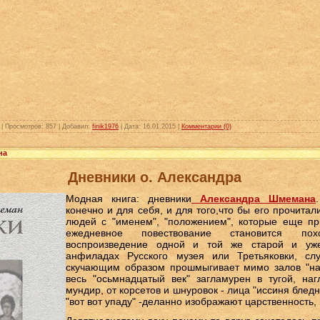
|
Просмотров:
857
|
Добавил:
finik1976
|
Дата:
16.01.2015
|
Комментарии (0)
на
Дневники о. Александра
Модная книга: дневники
Александра Шмемана
конечно и для себя, и для того,что бы его прочита
людей с "именем", "положением", которые еще пр
ежедневное повествование становится по
воспроизведение одной и той же старой и уже
анфиладах Русского музея или Третьяковки, слу
скучающим образом прошмыгивает мимо залов "нач
весь "осьмнадцатый век" загламурен в тугой, наг
мундир, от корсетов и шнуровок - лица "иссиня бледн
"вот вот упаду" -деланно изображают царственность,