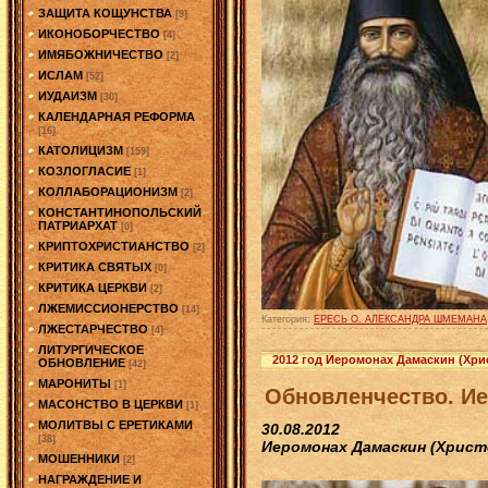
ЗАЩИТА КОЩУНСТВА
[9]
ИКОНОБОРЧЕСТВО
[4]
ИМЯБОЖНИЧЕСТВО
[2]
ИСЛАМ
[52]
ИУДАИЗМ
[30]
КАЛЕНДАРНАЯ РЕФОРМА
[16]
КАТОЛИЦИЗМ
[159]
КОЗЛОГЛАСИЕ
[1]
КОЛЛАБОРАЦИОНИЗМ
[2]
КОНСТАНТИНОПОЛЬСКИЙ
ПАТРИАРХАТ
[0]
КРИПТОХРИСТИАНСТВО
[2]
КРИТИКА СВЯТЫХ
[0]
КРИТИКА ЦЕРКВИ
[2]
ЛЖЕМИССИОНЕРСТВО
[14]
Категория:
ЕРЕСЬ О. АЛЕКСАНДРА ШМЕМАНА
ЛЖЕСТАРЧЕСТВО
[4]
ЛИТУРГИЧЕСКОЕ
2012 год Иеромонах Дамаскин (Хр
ОБНОВЛЕНИЕ
[42]
МАРОНИТЫ
[1]
Обновленчество. И
МАСОНСТВО В ЦЕРКВИ
[1]
МОЛИТВЫ С ЕРЕТИКАМИ
30.08.2012
[38]
Иеромонах Дамаскин (Христ
МОШЕННИКИ
[2]
НАГРАЖДЕНИЕ И