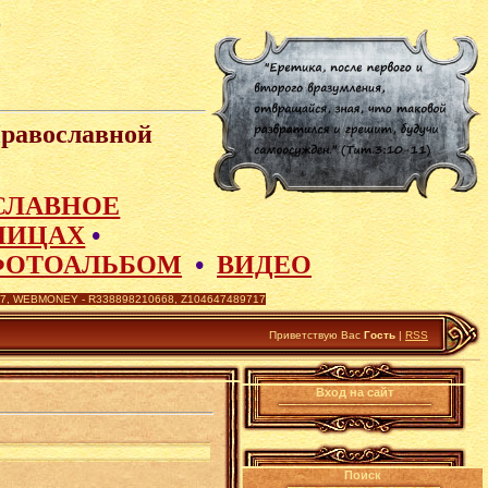
Православной
СЛАВНОЕ
ЛИЦАХ
•
ФОТОАЛЬБОМ
•
ВИДЕО
 WEBMONEY - R338898210668, Z104647489717
Приветствую Вас
Гость
|
RSS
Вход на сайт
Поиск