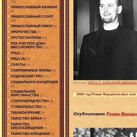
[12]
ПРАВОСЛАВНЫЙ БАНКИНГ
[0]
ПРАВОСЛАВНЫЙ СПОРТ
[40]
ПРАВОСЛАВНЫЙ ЮМОР
[4]
ПРОРОЧЕСТВА
[7]
ПРОТЕСТАНТИЗМ
[14]
РОК-РЭП-ПОП-ДЭНС-
МИССИОНЕРСТВО
[12]
РПЦЗ
[0]
РПЦЗ (А)
[0]
СКАУТЫ
[2]
СОВРЕМЕННЫЕ ХРАМЫ
[4]
СОДОМСКИЙ ГРЕХ
[17]
СОЦИАЛЬНАЯ КОНЦЕПЦИЯ
Категория:
ЕРЕСЬ О. АЛЕКСАНДРА ШМЕМАНА
[0]
СОЦИАЛЬНОЕ
2009 год Роман Вершилло.Быт или 
ХРИСТИАНСТВО
[1]
СТАРООБРЯДЧЕСТВО
[4]
СТЯЖАТЕЛЬСТВО
[6]
ТАБАКОКУРЕНИЕ
[0]
Опубликовано
Роман Верши
ТАИНСТВО БРАКА
[4]
ТАИНСТВО
ЕЛЕООСВЯЩЕНИЯ
[0]
ТАИНСТВО КРЕЩЕНИЯ
[6]