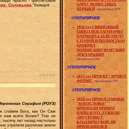
правды -красно - фиолетовый
АДРЕС ПОМЕСТНЫХ
ира Соловьева
,"базедов
...
ЦЕРКВЕЙ
просмотров
5979
©ПОПУЛЯРНОЕ
2016 год СВЯЩЕННЫЙ
СИНОД ПОБЛАГОДАРИЛ
ПАТРИАРХА ЗА ВСТРЕЧУ
С ПАПОЙ И ПОЛНОСТЬЮ
ОДОБРИЛ
ПОДПИСАННУЮ ИУДОВУ
ДЕКЛАРАЦИЮ
просмотров
5966
©ПОПУЛЯРНОЕ
2015 год ПРОЕКТ "АРТИСТ
ФОТИЙ"
просмотров
5787
©ПОПУЛЯРНОЕ
2016 год ПРАВОСЛАВНЫЕ
Иеромонах Серафим (РОУЗ)
"БОГОСЛОВЫ"
ПРИЗНАЛИ ПРИМАТ
и славим Бога, как Он Сам
ПАПЫ И ОТСЛУЖИЛИ
ся нам всего более? Тою ли
ЛИТУРГИЮ У
тысячу лет назад настолько
КАТОЛИЧЕСКОЙ, НЕ
они утратили различие земли
ПРИЗНАННОЙ В