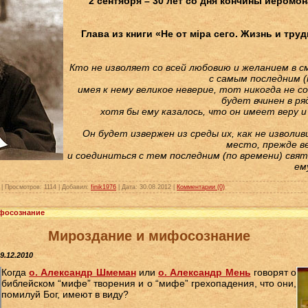
2 сентября – 30 лет со дня кончины иеромо
Глава из книги «Не от мiра сего. Жизнь и тру
Кто не изволяет со всей любовию и желанием в 
с самым последним (
имея к нему великое неверие, тот никогда не с
будет вчинен в р
хотя бы ему казалось, что он имеет веру и 
Он будет извержен из среды их, как не изволи
место, прежде в
и соединиться с тем последним (по времени) свят
ем
|
Просмотров:
1114
|
Добавил:
finik1976
|
Дата:
30.08.2012
|
Комментарии (0)
фосознание
Мироздание и мифосознание
9.12.2010
Когда
о. Александр Шмеман
или
о. Александр Мень
говорят о
библейском “мифе” творения и о “мифе” грехопадения, что они,
помилуй Бог, имеют в виду?