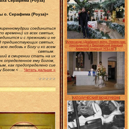
наха Серафима (Роуза)
ды о. Серафима (Роуза)»
смиренномудрии соединиться
по времени) из всех святых,
оединится и с прежними и не
яд предшествующих святых,
[
Александр (Драбинко),митр. Переяслав-
Хмельницкий и Вишневский,викарий
всю любовь к Богу и ко всем
Киевской епархии УПЦ МП
]
святым.
вший в смирении стать на их
ек определенное ему Богом,
ым, как предопределено сие
у Богом.
<
...
Читать дальше »
[
КАТОЛИЧЕСКИЙ МОДЕРНИЗМ
]