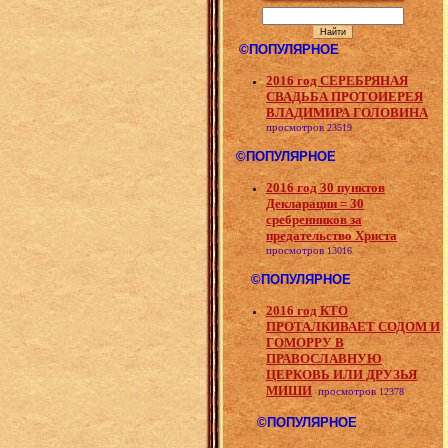
©ПОПУЛЯРНОЕ
2016 год СЕРЕБРЯНАЯ
СВАДЬБА ПРОТОИЕРЕЯ
ВЛАДИМИРА ГОЛОВИНА
просмотров
23519
©ПОПУЛЯРНОЕ
2016 год 30 пунктов
Декларации = 30
сребренников за
предательство Христа
просмотров
13016
©ПОПУЛЯРНОЕ
2016 год КТО
ПРОТАЛКИВАЕТ СОДОМ И
ГОМОРРУ В
ПРАВОСЛАВНУЮ
ЦЕРКОВЬ ИЛИ ДРУЗЬЯ
МИШИ
просмотров
12378
©ПОПУЛЯРНОЕ