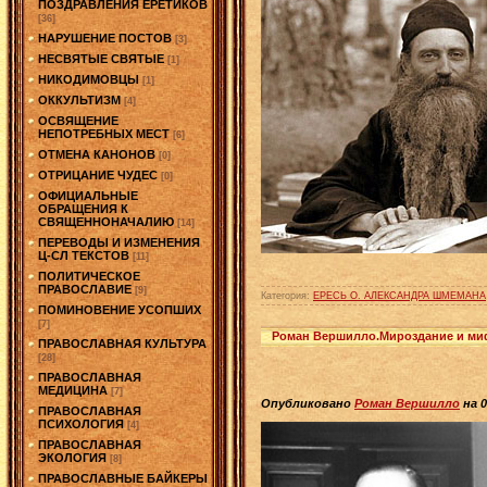
ПОЗДРАВЛЕНИЯ ЕРЕТИКОВ
[36]
НАРУШЕНИЕ ПОСТОВ
[3]
НЕСВЯТЫЕ СВЯТЫЕ
[1]
НИКОДИМОВЦЫ
[1]
ОККУЛЬТИЗМ
[4]
ОСВЯЩЕНИЕ
НЕПОТРЕБНЫХ МЕСТ
[6]
ОТМЕНА КАНОНОВ
[0]
ОТРИЦАНИЕ ЧУДЕС
[0]
ОФИЦИАЛЬНЫЕ
ОБРАЩЕНИЯ К
СВЯЩЕННОНАЧАЛИЮ
[14]
ПЕРЕВОДЫ И ИЗМЕНЕНИЯ
Ц-СЛ ТЕКСТОВ
[11]
ПОЛИТИЧЕСКОЕ
ПРАВОСЛАВИЕ
[9]
Категория:
ЕРЕСЬ О. АЛЕКСАНДРА ШМЕМАНА
ПОМИНОВЕНИЕ УСОПШИХ
[7]
Роман Вершилло.Мироздание и ми
ПРАВОСЛАВНАЯ КУЛЬТУРА
[28]
ПРАВОСЛАВНАЯ
МЕДИЦИНА
[7]
Опубликовано
Роман Вершилло
на 0
ПРАВОСЛАВНАЯ
ПСИХОЛОГИЯ
[4]
ПРАВОСЛАВНАЯ
ЭКОЛОГИЯ
[8]
ПРАВОСЛАВНЫЕ БАЙКЕРЫ