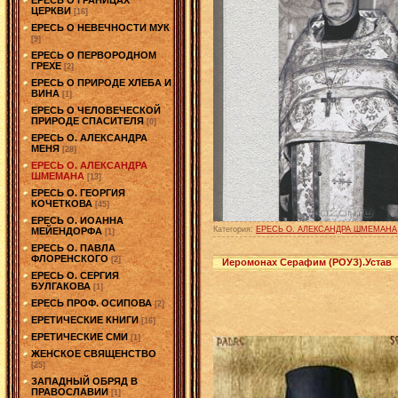
ЦЕРКВИ
[16]
ЕРЕСЬ О НЕВЕЧНОСТИ МУК
[9]
ЕРЕСЬ О ПЕРВОРОДНОМ
ГРЕХЕ
[2]
ЕРЕСЬ О ПРИРОДЕ ХЛЕБА И
ВИНА
[1]
ЕРЕСЬ О ЧЕЛОВЕЧЕСКОЙ
ПРИРОДЕ СПАСИТЕЛЯ
[0]
ЕРЕСЬ О. АЛЕКСАНДРА
МЕНЯ
[28]
ЕРЕСЬ О. АЛЕКСАНДРА
ШМЕМАНА
[13]
ЕРЕСЬ О. ГЕОРГИЯ
КОЧЕТКОВА
[45]
ЕРЕСЬ О. ИОАННА
Категория:
ЕРЕСЬ О. АЛЕКСАНДРА ШМЕМАНА
МЕЙЕНДОРФА
[1]
ЕРЕСЬ О. ПАВЛА
ФЛОРЕНСКОГО
[2]
Иеромонах Серафим (РОУЗ).Устав
ЕРЕСЬ О. СЕРГИЯ
БУЛГАКОВА
[1]
ЕРЕСЬ ПРОФ. ОСИПОВА
[2]
ЕРЕТИЧЕСКИЕ КНИГИ
[16]
ЕРЕТИЧЕСКИЕ СМИ
[1]
ЖЕНСКОЕ СВЯЩЕНСТВО
[25]
ЗАПАДНЫЙ ОБРЯД В
ПРАВОСЛАВИИ
[1]