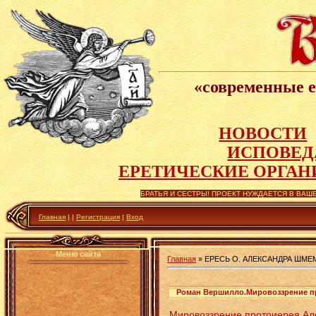
«современные е
НОВОСТИ
ИСПОВЕД
Е
РЕТИЧЕСКИЕ ОРГАН
БРАТЬЯ И СЕСТРЫ! ПРОЕКТ НУЖДАЕТСЯ В ВАШЕ
Главная
|
|
Регистрация
|
Вход
Меню сайта
Главная
»
ЕРЕСЬ О. АЛЕКСАНДРА ШМЕ
Роман Вершилло.Мировоззрение п
Мировоззрение протоиерея А