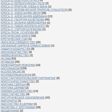
ЕРЕСЬ О ПЕРВОРОДНОМ ГРЕХЕ
[2]
ЕРЕСЬ О ПРИРОДЕ ХЛЕБА И ВИНА
[1]
ЕРЕСЬ О ЧЕЛОВЕЧЕСКОЙ ПРИРОДЕ СПАСИТЕЛЯ
[0]
ЕРЕСЬ О. АЛЕКСАНДРА МЕНЯ
[28]
ЕРЕСЬ О. АЛЕКСАНДРА ШМЕМАНА
[13]
ЕРЕСЬ О. ГЕОРГИЯ КОЧЕТКОВА
[45]
ЕРЕСЬ О. ИОАННА МЕЙЕНДОРФА
[1]
ЕРЕСЬ О. ПАВЛА ФЛОРЕНСКОГО
[2]
ЕРЕСЬ О. СЕРГИЯ БУЛГАКОВА
[1]
ЕРЕСЬ ПРОФ. ОСИПОВА
[2]
ЕРЕТИЧЕСКИЕ КНИГИ
[16]
ЕРЕТИЧЕСКИЕ СМИ
[1]
ЖЕНСКОЕ СВЯЩЕНСТВО
[25]
ЗАПАДНЫЙ ОБРЯД В ПРАВОСЛАВИИ
[1]
ЗАЩИТА КОЩУНСТВА
[9]
ИКОНОБОРЧЕСТВО
[4]
ИМЯБОЖНИЧЕСТВО
[2]
ИСЛАМ
[52]
ИУДАИЗМ
[30]
КАЛЕНДАРНАЯ РЕФОРМА
[16]
КАТОЛИЦИЗМ
[159]
КОЗЛОГЛАСИЕ
[1]
КОЛЛАБОРАЦИОНИЗМ
[2]
КОНСТАНТИНОПОЛЬСКИЙ ПАТРИАРХАТ
[0]
КРИПТОХРИСТИАНСТВО
[2]
КРИТИКА СВЯТЫХ
[0]
КРИТИКА ЦЕРКВИ
[2]
ЛЖЕМИССИОНЕРСТВО
[14]
ЛЖЕСТАРЧЕСТВО
[4]
ЛИТУРГИЧЕСКОЕ ОБНОВЛЕНИЕ
[42]
МАРОНИТЫ
[1]
МАСОНСТВО В ЦЕРКВИ
[1]
МОЛИТВЫ С ЕРЕТИКАМИ
[38]
МОШЕННИКИ
[2]