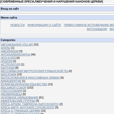
[
СОВРЕМЕННЫЕ ЕРЕСИ,ЛЖЕУЧЕНИЯ И НАРУШЕНИЯ КАНОНОВ ЦЕРКВИ
]
Вход на сайт
Меню сайта
НОВОСТИ
ИНФОРМАЦИЯ О САЙТЕ
ПРАВОСЛАВНОЕ ИСПОВЕДАНИЕ ВЕ
ФОТОАЛЬБОМ
ВИ
Categories
АВТОКЕФАЛИЯ УПЦ МП
[32]
АГАПЫ
[1]
АМОРАЛИЗМ
[3]
АНТИХАЛКИДОНИТЫ
[46]
АПЭ И КПД
[0]
АТЕИЗМ
[2]
АСТРОЛОГИЯ
[1]
БАПТИЗМ
[8]
БЕССАРАБСКАЯ МИТРОПОЛИЯ РУМЫНСКОЙ ПЦ
[0]
БИОЭТИКА
[10]
БОГОСЛУЖЕНИЯ В ИНОСЛАВНЫХ ХРАМАХ
[6]
БРАДОБРИТИЕ
[1]
БУДДИЗМ ИНДУИЗМ ЯЗЫЧЕСТВО
[15]
ВОСЬМОЙ СОБОР
[102]
ГЛОССОЛАЛИЯ
[1]
ДИОМИДОВЦЫ
[0]
ДУХОВНОЕ ОБРАЗОВАНИЕ
[81]
ЕВАНГЕЛЬСКИЕ ГРУППЫ
[3]
ЕРЕСЬ АРХИМ. ТАВРИОНА (БАТОЗСКОГО)
[2]
ЕРЕСЬ МИТР. АНТОНИЯ СУРОЖСКОГО
[5]
ЕРЕСЬ О ГРАНИЦАХ ЦЕРКВИ
[16]
ЕРЕСЬ О НЕВЕЧНОСТИ МУК
[9]