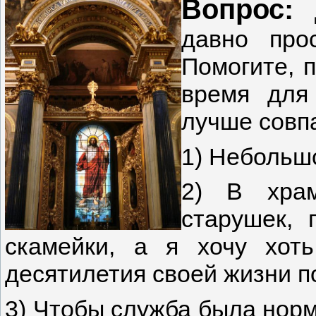
Вопрос:
давно про
Помогите, 
время для
лучше совп
1) Небольш
2) В хра
старушек, 
скамейки, а я хочу хот
десятилетия своей жизни п
3) Чтобы служба была норм