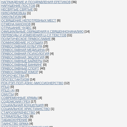
НАГРАЖДЕНИЕ И ПОЗДРАВЛЕНИЯ ЕРЕТИКОВ
[36]
НАРУШЕНИЕ ПОСТОВ
[3]
НЕСВЯТЫЕ СВЯТЫЕ
[1]
НИКОДИМОВЦЫ
[1]
ОККУЛЬТИЗМ
[4]
ОСВЯЩЕНИЕ НЕПОТРЕБНЫХ МЕСТ
[6]
ОТМЕНА КАНОНОВ
[0]
ОТРИЦАНИЕ ЧУДЕС
[0]
ОФИЦИАЛЬНЫЕ ОБРАЩЕНИЯ К СВЯЩЕННОНАЧАЛИЮ
[14]
ПЕРЕВОДЫ И ИЗМЕНЕНИЯ Ц-СЛ ТЕКСТОВ
[11]
ПОЛИТИЧЕСКОЕ ПРАВОСЛАВИЕ
[9]
ПОМИНОВЕНИЕ УСОПШИХ
[7]
ПРАВОСЛАВНАЯ КУЛЬТУРА
[28]
ПРАВОСЛАВНАЯ МЕДИЦИНА
[7]
ПРАВОСЛАВНАЯ ПСИХОЛОГИЯ
[4]
ПРАВОСЛАВНАЯ ЭКОЛОГИЯ
[8]
ПРАВОСЛАВНЫЕ БАЙКЕРЫ
[12]
ПРАВОСЛАВНЫЙ БАНКИНГ
[0]
ПРАВОСЛАВНЫЙ СПОРТ
[40]
ПРАВОСЛАВНЫЙ ЮМОР
[4]
ПРОРОЧЕСТВА
[7]
ПРОТЕСТАНТИЗМ
[14]
РОК-РЭП-ПОП-ДЭНС-МИССИОНЕРСТВО
[12]
РПЦЗ
[0]
РПЦЗ (А)
[0]
СКАУТЫ
[2]
СОВРЕМЕННЫЕ ХРАМЫ
[4]
СОДОМСКИЙ ГРЕХ
[17]
СОЦИАЛЬНАЯ КОНЦЕПЦИЯ
[0]
СОЦИАЛЬНОЕ ХРИСТИАНСТВО
[1]
СТАРООБРЯДЧЕСТВО
[4]
СТЯЖАТЕЛЬСТВО
[6]
ТАБАКОКУРЕНИЕ
[0]
ТАИНСТВО БРАКА
[4]